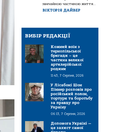
звичайною частиною життя...
ВІКТОРІЯ ДАЙВЕР
ВИБІР РЕДАКЦІЇ
Кожний воїн з
тернопільської
бригади – це
частина великої
артилерійської
родини
11:43, 7 Серпня, 2026
У Лісабоні Шон
Піннер розповів про
російський полон,
тортури та боротьбу
за правду про
Україну
06:13, 7 Серпня, 2026
Допомога Україні —
це захист самої