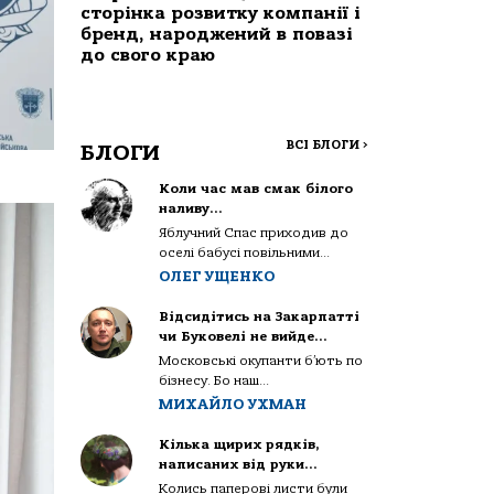
сторінка розвитку компанії і
бренд, народжений в повазі
до свого краю
ВСІ БЛОГИ
>
БЛОГИ
Коли час мав смак білого
наливу…
Яблучний Спас приходив до
оселі бабусі повільними...
ОЛЕГ УЩЕНКО
Відсидітись на Закарпатті
чи Буковелі не вийде…
Московські окупанти б’ють по
бізнесу. Бо наш...
МИХАЙЛО УХМАН
Кілька щирих рядків,
написаних від руки…
Колись паперові листи були