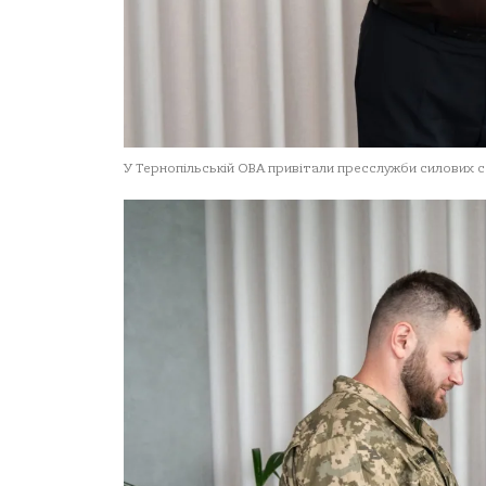
У Тернопільській ОВА привітали пресслужби силових 