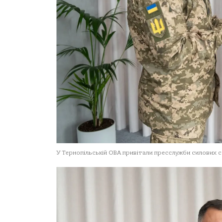
У Тернопільській ОВА привітали пресслужби силових 