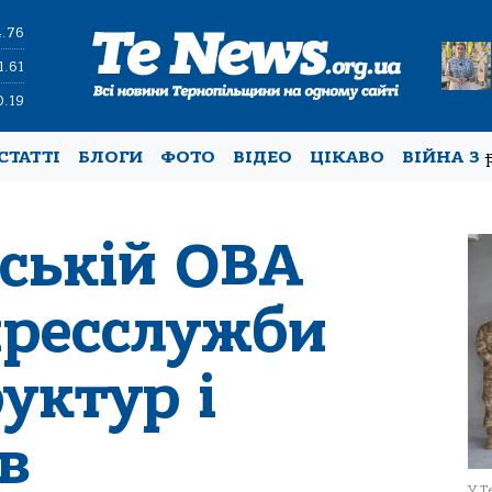
4.76
1.61
0.19
СТАТТІ
БЛОГИ
ФОТО
ВІДЕО
ЦІКАВО
ВІЙНА З
ьській ОВА
пресслужби
уктур і
в
У Т