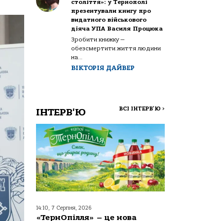
століття»: у Тернополі
презентували книгу про
видатного військового
діяча УПА Василя Процюка
Зробити книжку —
обезсмертити життя людини
на...
ВІКТОРІЯ ДАЙВЕР
ВСІ ІНТЕРВ'Ю
>
ІНТЕРВ'Ю
14:10, 7 Серпня, 2026
«ТернОпілля» – це нова