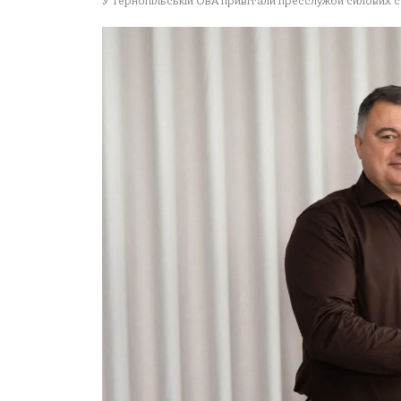
У Тернопільській ОВА привітали пресслужби силових 