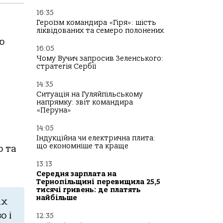
16:35
Героїзм командира «Гіря»: шість
ліквідованих та семеро полонених
ю
16:05
Чому Вучич запросив Зеленського:
стратегія Сербії
14:35
Ситуація на Гуляйпільському
напрямку: звіт командира
«Перуна»
14:05
Індукційна чи електрична плита:
що економніше та краще
ю та
13:13
Середня зарплата на
Тернопільщині перевищила 25,5
тисячі гривень: де платять
найбільше
ах
о і
12:35