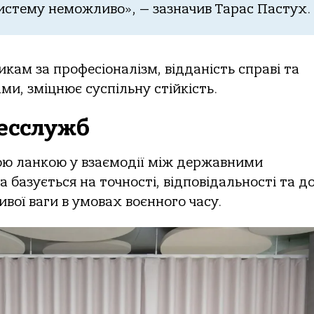
истему неможливо», — зазначив Тарас Пастух.
кам за професіоналізм, відданість справі та
ми, зміцнює суспільну стійкість.
есслужб
ою ланкою у взаємодії між державними
 базується на точності, відповідальності та до
вої ваги в умовах воєнного часу.