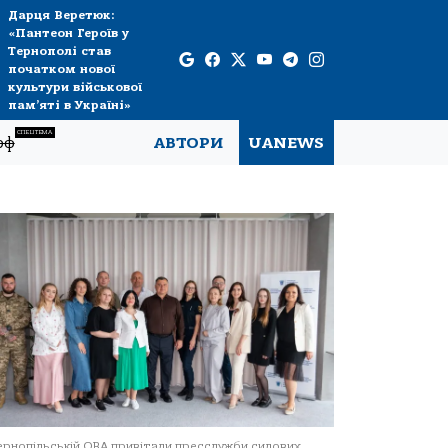
Дарця Веретюк:
«Пантеон Героїв у
Тернополі став
початком нової
культури військової
пам’яті в Україні»
СПЕЦТЕМА
рф
АВТОРИ
UANEWS
ернопільській ОВА привітали пресслужби силових