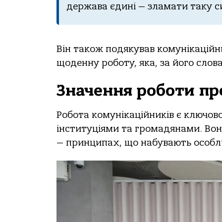
держава єдині — зламати таку с
Він також подякував комунікаційни
щоденну роботу, яка, за його слова
Значення роботи пр
Робота комунікаційників є ключов
інституціями та громадянами. Вона
— принципах, що набувають особли