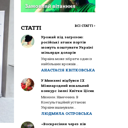
ВСІ СТАТТІ
>
СТАТТІ
Урожай під загрозою:
російські атаки портів
можуть коштувати Україні
мільярди доларів
Україна може зібрати один із
найбільших врожаїв...
АНАСТАСІЯ КВІТКОВСЬКА
У Мюнхені відбувся IX
Міжнародний вокальний
конкурс імені Квітки Цісик
Мюнхен. Німеччина. В
Консультаційній установі
України вшанували...
ЛЮДМИЛА ОСТРОВСЬКА
«Воскресіння через пів