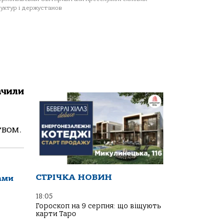
уктур і держустанов
ачили
твом.
СТРІЧКА НОВИН
ами
18:05
Гороскоп на 9 серпня: що віщують
карти Таро