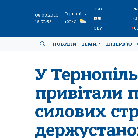
USD
4
Тернопіль
08.08.2026
EUR
5
▼
15:32:56
+22°C
GBP
6
▼
НОВИНИ
ТЕМИ
ІНТЕРВ’Ю
У Тернопіл
привітали 
силових стр
держустано