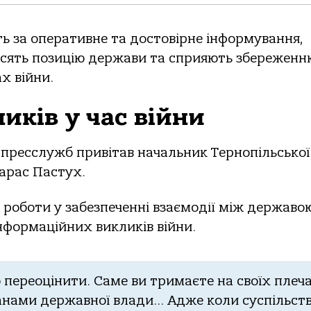
ь за оперативне та достовірне інформування,
осять позицію держави та сприяють збереженн
х війни.
иків у час війни
 пресслужб привітав начальник Тернопільської
Тарас Пастух.
ї роботи у забезпеченні взаємодії між державо
нформаційних викликів війни.
 переоцінити. Саме ви тримаєте на своїх плеч
нами державної влади… Адже коли суспільств