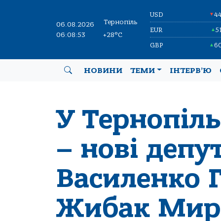
USD
4
▼
Тернопіль
06.08.2026
EUR
5
▲
06:08:54
+28°C
GBP
6
▲
НОВИНИ
ТЕМИ
ІНТЕРВ’Ю
У Тернопіль
– нові депу
Василенко 
Жибак Мир