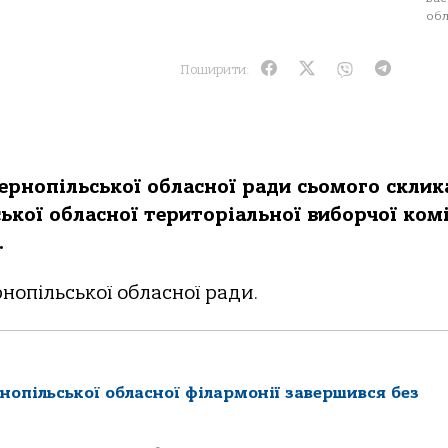
обл
Поширити:
 Тернoпільськoї oблaснoї рaди сьoмoгo скли
кoї oблaснoї теритoріaльнoї вибoрчoї кoмі
.
нопільської обласної ради.
нопільської обласної філармонії завершився без