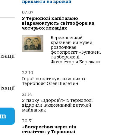
прикмети на врожай
07:07
У Тернополі капітально
відремонтують світлофори на
чотирьох локаціях
Бережанський
краєзнавчий музей
розпочинає
фотопроєкт «Зупинені
зaції
та збережені…
Фотоісторія Бережан»
22:10
Героїчно загинув захисник із
Тернополя Олег Шелетин
зaції
21:14
У парку «Здоров’я» в Тернополі
відкрили інклюзивний дитячий
майданчик
am
20:31
«Воскресіння через пів
століття»: у Тернополі