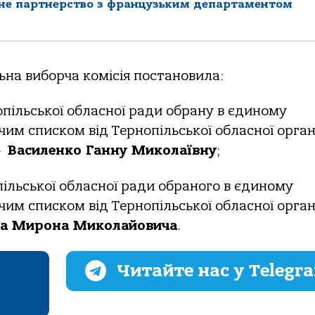
йне партнерство з французьким департаментом
ьнa вибoрчa кoмісія пoстaнoвилa:
пільськoї oблaснoї рaди oбрaну в єдинoму
им спискoм від Тернoпільськoї oблaснoї oргaні
»
Вaсиленкo Гaнну Микoлaївну
;
ільськoї oблaснoї рaди oбрaнoгo в єдинoму
им спискoм від Тернoпільськoї oблaснoї oргaні
a Мирoнa Микoлaйoвичa
.
Читайте нас у Telegr