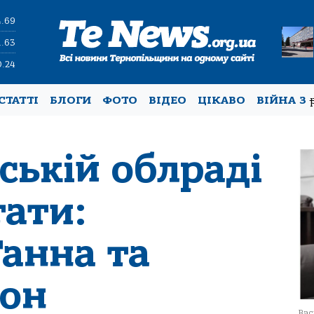
4.69
1.63
0.24
СТАТТІ
БЛОГИ
ФОТО
ВІДЕО
ЦІКАВО
ВІЙНА З
ській облраді
тати:
Ганна та
он
Вас