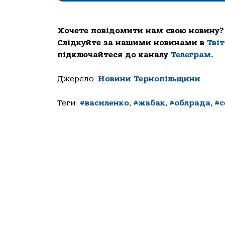
Хочете повідомити нам свою новину?
Слідкуйте за нашими новинами в
Тві
підключайтеся до каналу
Телеграм
.
Джерело:
Новини Тернопільщини
Теги:
#василенко
,
#жабак
,
#облрада
,
#с