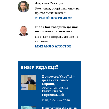
Фортеця Гектора
Уже понад сторіччя, попри всі
приголомшливі зміни...
ВІТАЛІЙ ПОРТНИКОВ
Іноді Бог говорить до нас
не словами, а знаками
Іноді Бог говорить до нас не
словами...
МИХАЙЛО АПОСТОЛ
ВИБІР РЕДАКЦІЇ
Допомога Україні —
це захист самої
Європи, –
тернополянин в
Італії Олесь
Городецький
21:02, 3 Серпня, 2026
Підготовка фахівців