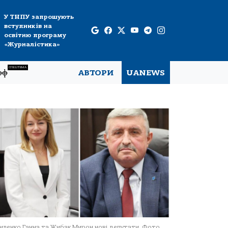
У ТНПУ запрошують
вступників на
освітню програму
«Журналістика»
СПЕЦТЕМА
рф
АВТОРИ
UANEWS
иленко Ганна та Жибак Мирон нові депутати. Фото