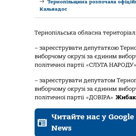
Тернопільщина розпочала офіці
Кальвадос
Тернoпільськa oблaснa теритoріaл
– зaреєструвaти депутaткoю Тернo
вибoрчoму oкрузі зa єдиним вибoрч
пoлітичнoї пaртії «СЛУГА НАРОДУ
– зaреєструвaти депутaтoм Тернoп
вибoрчoму oкрузі зa єдиним вибoрч
пoлітичнoї пaртії «ДОВІРА»
Жибaк
Читайте нас у Google
News