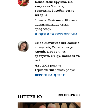
Ковальков: дружба, що
поєднала Золочів,
Тернопіль і Нобелівську
історію
Золочів. Львівщина. 18 липня
американському хіміку,
професору...
ЛЮДМИЛА ОСТРОВСЬКА
Як захиститися від сонця в
спеку: від Тернополя до
Японії. Поради, які
врятують шкіру, волосся та
очі
Літо 2026 року на
Тернопільщині знову радує...
ВЕРОНІКА ДЕРЕХ
ВСІ ІНТЕРВ'Ю
>
ІНТЕРВ'Ю