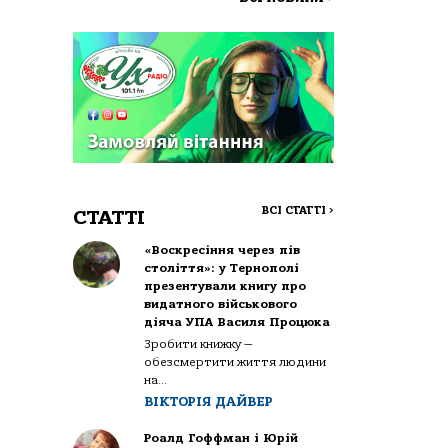
ВСІ СТАТТІ
>
СТАТТІ
«Воскресіння через пів
століття»: у Тернополі
презентували книгу про
видатного військового
діяча УПА Василя Процюка
Зробити книжку —
обезсмертити життя людини
на...
ВІКТОРІЯ ДАЙВЕР
Роалд Гоффман і Юрій