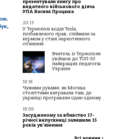
презентували книгу про
видатного військового діяча
УПА Василя Процюка
com
.
20:13
бук
,
У Тернополі водія Tesla,
позбавленого прав, спіймали за
кермом у стані наркотичного
сп’яніння
Вчитель із Тернополя
увійшов до ТОП-50
найкращих педагогів
України
18:18
Чужими руками: як Москва
століттями вигравала там, де
українці програвали один одному
18:09
Засудженому за вбивство 17-
річної випускниці залишили 15
років ув’язнення
Всі новини
>