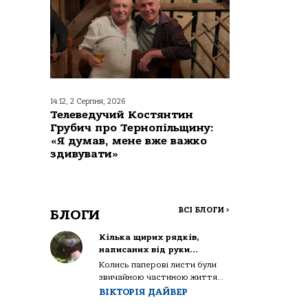
14:12, 2 Серпня, 2026
Телеведучий Костянтин
Грубич про Тернопільщину:
«Я думав, мене вже важко
здивувати»
ВСІ БЛОГИ
>
БЛОГИ
Кілька щирих рядків,
написаних від руки…
Колись паперові листи були
звичайною частиною життя...
ВІКТОРІЯ ДАЙВЕР