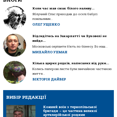
Коли час мав смак білого наливу…
Яблучний Спас приходив до оселі бабусі
повільними...
ОЛЕГ УЩЕНКО
Відсидітись на Закарпатті чи Буковелі не
вийде…
Московські окупанти б’ють по бізнесу. Бо наш...
МИХАЙЛО УХМАН
Кілька щирих рядків, написаних від руки…
Колись паперові листи були звичайною частиною
життя...
ВІКТОРІЯ ДАЙВЕР
ВИБІР РЕДАКЦІЇ
Кожний воїн з тернопільської
бригади – це частина великої
артилерійської родини