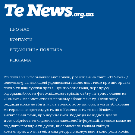
ПРО НАС
КОНТАКТИ
РЕДАКЦІЙНА ПОЛІТИКА
РЕКЛАМА
Усі права на інформаційні матеріали, розміщені на сайті «TeNews» /
tenews.org.ua, захищені українським законодавством про авторське
право та інші суміжні права. При використанні, передруку
інформаційних та фото-,відеоматеріалів сайту, гіперпосилання на
«TeNews» має міститися в першому абзаці тексту. Точка зору
редакції може не збігатися з точкою зору автора, а усі опубліковані
матеріали не претендують на об'єктивність та всебічність
висвітлення теми, про яку йдеться. Редакція не відповідає за
достовірність та тлумачення наведеної інформації, а також може не
поділяти погляди та думки, висловлені читачами сайту в
коментарях до статей, а сам ресурс виконує винятково роль носія.