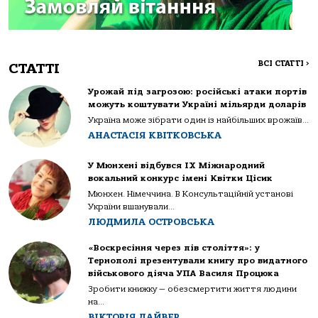
ВСІ СТАТТІ
>
СТАТТІ
Урожай під загрозою: російські атаки портів
можуть коштувати Україні мільярди доларів
Україна може зібрати один із найбільших врожаїв...
АНАСТАСІЯ КВІТКОВСЬКА
У Мюнхені відбувся IX Міжнародний
вокальний конкурс імені Квітки Цісик
Мюнхен. Німеччина. В Консультаційній установі
України вшанували...
ЛЮДМИЛА ОСТРОВСЬКА
«Воскресіння через пів століття»: у
Тернополі презентували книгу про видатного
військового діяча УПА Василя Процюка
Зробити книжку — обезсмертити життя людини
на...
ВІКТОРІЯ ДАЙВЕР