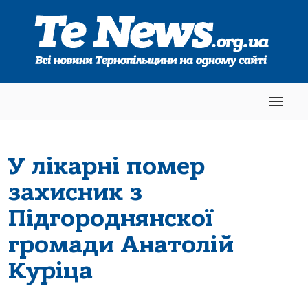
У лікарні помер
захисник з
Підгороднянскої
громади Анатолій
Куріца