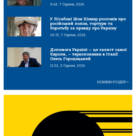
11:43, 7 Серпня, 2026
У Лісабоні Шон Піннер розповів про
російський полон, тортури та
боротьбу за правду про Україну
06:13, 7 Серпня, 2026
Допомога Україні — це захист самої
Європи, – тернополянин в Італії
Олесь Городецький
21:02, 3 Серпня, 2026
НОВИНИ РОЗДІЛУ
>