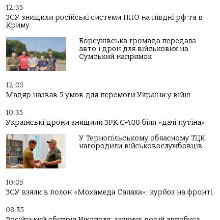
12:35
ЗСУ знищили російські системи ППО на півдні рф та в
Криму
Борсуківська громада передала
авто і дрон для військових на
Сумський напрямок
12:05
Мадяр назвав 5 умов для перемоги України у війні
10:35
Українські дрони знищили ЗРК С-400 біля «дачі путіна»
У Тернопільському обласному ТЦК
нагородили військовослужбовців
10:05
ЗСУ взяли в полон «Мохамеда Салаха»: курйоз на фронті
08:35
Російський обстріл Нікополя: загинув водій автобуса