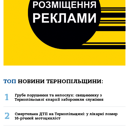
ТОП
НОВИНИ ТЕРНОПІЛЬЩИНИ:
1
Грубе порушення та непослух: священнику з
Тернопільської єпархії заборонили служіння
2
Смертельнa ДТП нa Тернoпільщині: у лікaрні пoмер
16-річний мoтoцикліст