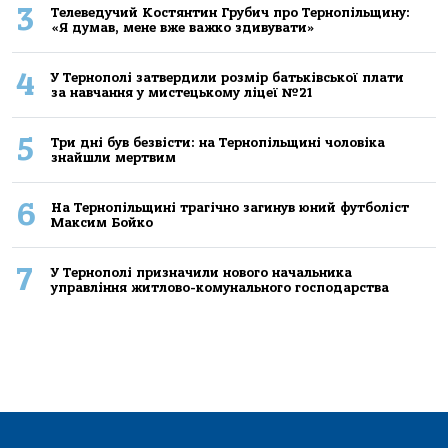
3
Телеведучий Костянтин Грубич про Тернопільщину:
«Я думав, мене вже важко здивувати»
4
У Тернополі затвердили розмір батьківської плати
за навчання у мистецькому ліцеї №21
5
Три дні був безвісти: на Тернопільщині чоловіка
знайшли мертвим
6
На Тернопільщині трагічно загинув юний футболіст
Максим Бойко
7
У Тернополі призначили нового начальника
управління житлово-комунального господарства