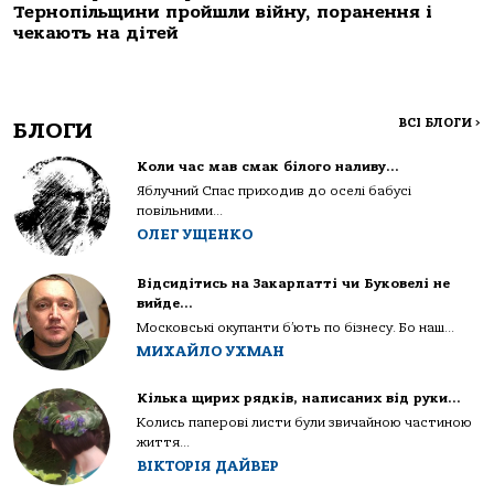
Тернопільщини пройшли війну, поранення і
чекають на дітей
ВСІ БЛОГИ
>
БЛОГИ
Коли час мав смак білого наливу…
Яблучний Спас приходив до оселі бабусі
повільними...
ОЛЕГ УЩЕНКО
Відсидітись на Закарпатті чи Буковелі не
вийде…
Московські окупанти б’ють по бізнесу. Бо наш...
МИХАЙЛО УХМАН
Кілька щирих рядків, написаних від руки…
Колись паперові листи були звичайною частиною
життя...
ВІКТОРІЯ ДАЙВЕР