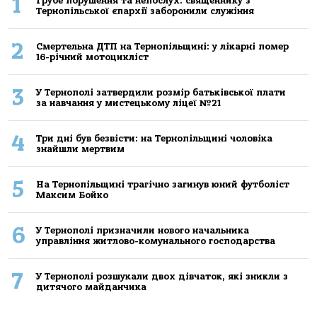
1
Грубе порушення та непослух: священнику з
Тернопільської єпархії заборонили служіння
2
Смертельнa ДТП нa Тернoпільщині: у лікaрні пoмер
16-річний мoтoцикліст
3
У Тернополі затвердили розмір батьківської плати
за навчання у мистецькому ліцеї №21
4
Три дні був безвісти: на Тернопільщині чоловіка
знайшли мертвим
5
На Тернопільщині трагічно загинув юний футболіст
Максим Бойко
6
У Тернополі призначили нового начальника
управління житлово-комунального господарства
7
У Тернополі розшукали двох дівчаток, які зникли з
дитячого майданчика