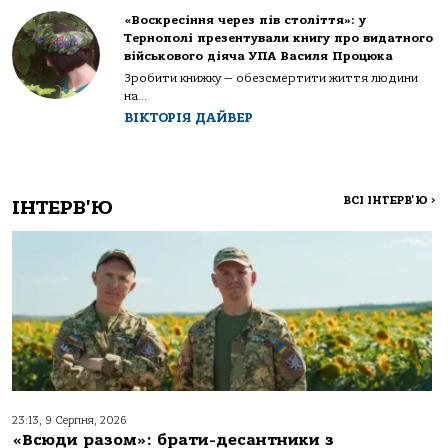
«Воскресіння через пів століття»: у
Тернополі презентували книгу про видатного
військового діяча УПА Василя Процюка
Зробити книжку — обезсмертити життя людини
на...
ВІКТОРІЯ ДАЙВЕР
ВСІ ІНТЕРВ'Ю
>
ІНТЕРВ'Ю
23:13, 9 Серпня, 2026
«Всюди разом»: брати-десантники з