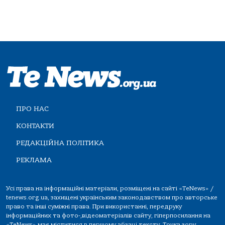
ПРО НАС
КОНТАКТИ
РЕДАКЦІЙНА ПОЛІТИКА
РЕКЛАМА
Усі права на інформаційні матеріали, розміщені на сайті «TeNews» /
tenews.org.ua, захищені українським законодавством про авторське
право та інші суміжні права. При використанні, передруку
інформаційних та фото-,відеоматеріалів сайту, гіперпосилання на
«TeNews» має міститися в першому абзаці тексту. Точка зору