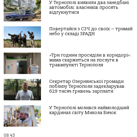
У Тернополі виявили два занедбані
автомобілі: власників просять
відгукнутися
Повертайся з СЗЧ до своїх — тримай
небо у складі ЗРАДН
«Три години просиділи в коридорі»:
мама скаржиться на послуги в
травмпункті Тернополя
Секретар Озернянської громади
поблизу Тернополя задекларував
629 тисяч гривень зарплати
У Тернополі молився наймолодший
кардинал світу Микола Бичок
08:43