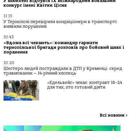
У Мюнхені відбувся IX Міжнародний вокальний
конкурс імені Квітки Цісик
11:15
У Тернополі перевірили кондиціонери в транспорті:
виявили порушення
10:43
«Вдома всі чекають»: командир гармати
тернопілської бригади розповів про бойовий шлях і
поранення
10:20
Шестеро людей постраждали в ДТП у Кременці: серед
травмованих — 14-річний хлопець
«Едельвейс» чекає: контракт 18–24
для тих, хто готовий діяти
Всі новини
>