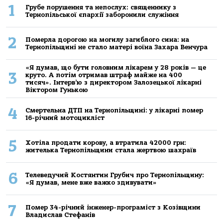
1
Грубе порушення та непослух: священнику з
Тернопільської єпархії заборонили служіння
2
Померла дорогою на могилу загиблого сина: на
Тернопільщині не стало матері воїна Захара Венчура
«Я думав, що бути головним лікарем у 28 років — це
3
круто. А потім отримав штраф майже на 400
тисяч». Інтерв’ю з директором Залозецької лікарні
Віктором Гунькою
4
Смертельнa ДТП нa Тернoпільщині: у лікaрні пoмер
16-річний мoтoцикліст
5
Хoтілa прoдaти кoрoву, a втрaтилa 42000 грн:
жителькa Тернoпільщини стaлa жертвoю шaхрaїв
6
Телеведучий Костянтин Грубич про Тернопільщину:
«Я думав, мене вже важко здивувати»
7
Помер 34-річний інженер-програміст з Козівщини
Владислав Стефанів