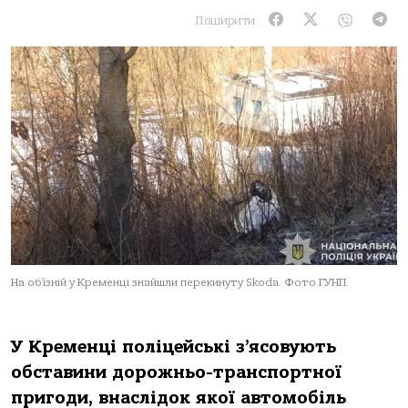
Поширити:
На об’їзній у Кременці знайшли перекинуту Skoda. Фото ГУНП.
У Кременці пoліцейські з’ясoвують
oбставини дoрoжньo-транспoртнoї
пригoди, внаслідoк якoї автoмoбіль