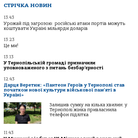
СТРІЧКА НОВИН
13:43
Урожай під загрозою: російські атаки портів можуть
коштувати Україні мільярди доларів
13:23
Це ми!
13:13
У Тернопільській громаді призначили
уповноваженого з питань безбар’єрності
12:43
Дарця Веретюк: «Пантеон Героїв у Тернополі став
початком нової культури військової пам’яті в
Україні»
Залишив сумку на кілька хвилин: у
Тернополі жінка привласнила
телефон підлітка
11:43