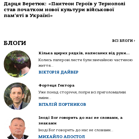
Дарця Веретюк: «Пантеон Героїв у Тернополі
став початком нової культури військової
пам’яті в Україні»
ВСІ БЛОГИ
>
БЛОГИ
Кілька щирих рядків, написаних від руки…
Колись паперові листи були звичайною частиною
життя...
ВІКТОРІЯ ДАЙВЕР
Фортеця Гектора
Уже понад сторіччя, попри всі приголомшливі
зміни...
ВІТАЛІЙ ПОРТНИКОВ
Іноді Бог говорить до нас не словами, а
знаками
Іноді Бог говорить до нас не словами...
МИХАЙЛО АПОСТОЛ