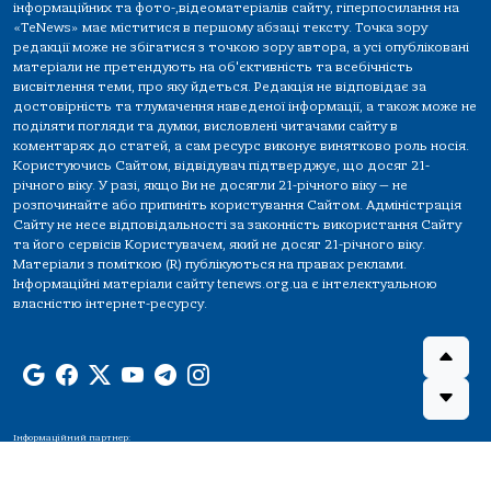
інформаційних та фото-,відеоматеріалів сайту, гіперпосилання на
«TeNews» має міститися в першому абзаці тексту. Точка зору
редакції може не збігатися з точкою зору автора, а усі опубліковані
матеріали не претендують на об'єктивність та всебічність
висвітлення теми, про яку йдеться. Редакція не відповідає за
достовірність та тлумачення наведеної інформації, а також може не
поділяти погляди та думки, висловлені читачами сайту в
коментарях до статей, а сам ресурс виконує винятково роль носія.
Користуючись Сайтом, відвідувач підтверджує, що досяг 21-
річного віку. У разі, якщо Ви не досягли 21-річного віку — не
розпочинайте або припиніть користування Сайтом. Адміністрація
Сайту не несе відповідальності за законність використання Сайту
та його сервісів Користувачем, який не досяг 21-річного віку.
Матеріали з поміткою (R) публікуються на правах реклами.
Інформаційні матеріали сайту tenews.org.ua є інтелектуальною
власністю інтернет-ресурсу.
Інформаційний партнер: