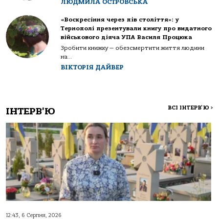
ЛЮДМИЛА ОСТРОВСЬКА
«Воскресіння через пів століття»: у
Тернополі презентували книгу про видатного
військового діяча УПА Василя Процюка
Зробити книжку — обезсмертити життя людини
на...
ВІКТОРІЯ ДАЙВЕР
ВСІ ІНТЕРВ'Ю
>
ІНТЕРВ'Ю
12:43, 6 Серпня, 2026