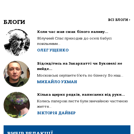
ВСІ БЛОГИ
>
БЛОГИ
Коли час мав смак білого наливу…
Яблучний Спас приходив до оселі бабусі
повільними...
ОЛЕГ УЩЕНКО
Відсидітись на Закарпатті чи Буковелі не
вийде…
Московські окупанти б’ють по бізнесу. Бо наш...
МИХАЙЛО УХМАН
Кілька щирих рядків, написаних від руки…
Колись паперові листи були звичайною частиною
життя...
ВІКТОРІЯ ДАЙВЕР
ВИБІР РЕДАКЦІЇ