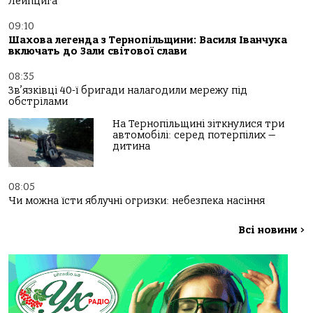
Лейпцига
09:10
Шахова легенда з Тернопільщини: Василя Іванчука
включать до Зали світової слави
08:35
Зв’язківці 40-ї бригади налагодили мережу під
обстрілами
На Тернопільщині зіткнулися три
автомобілі: серед потерпілих —
дитина
08:05
Чи можна їсти яблучні огризки: небезпека насіння
Всі новини
>