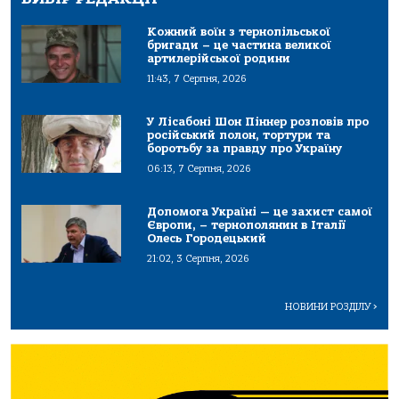
Кожний воїн з тернопільської
бригади – це частина великої
артилерійської родини
11:43, 7 Серпня, 2026
У Лісабоні Шон Піннер розповів про
російський полон, тортури та
боротьбу за правду про Україну
06:13, 7 Серпня, 2026
Допомога Україні — це захист самої
Європи, – тернополянин в Італії
Олесь Городецький
21:02, 3 Серпня, 2026
НОВИНИ РОЗДІЛУ
>