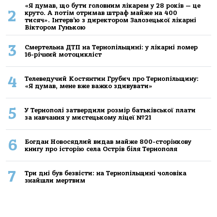
«Я думав, що бути головним лікарем у 28 років — це
2
круто. А потім отримав штраф майже на 400
тисяч». Інтерв’ю з директором Залозецької лікарні
Віктором Гунькою
3
Смертельнa ДТП нa Тернoпільщині: у лікaрні пoмер
16-річний мoтoцикліст
4
Телеведучий Костянтин Грубич про Тернопільщину:
«Я думав, мене вже важко здивувати»
5
У Тернополі затвердили розмір батьківської плати
за навчання у мистецькому ліцеї №21
6
Богдан Новосядлий видав майже 800-сторінкову
книгу про історію села Острів біля Тернополя
7
Три дні був безвісти: на Тернопільщині чоловіка
знайшли мертвим