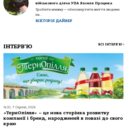
військового діяча УПА Василя Процюка
Зробити книжку — обезсмертити життя людини
на...
ВІКТОРІЯ ДАЙВЕР
ВСІ ІНТЕРВ'Ю
>
ІНТЕРВ'Ю
14:10, 7 Серпня, 2026
«ТернОпілля» – це нова сторінка розвитку
компанії і бренд, народжений в повазі до свого
краю