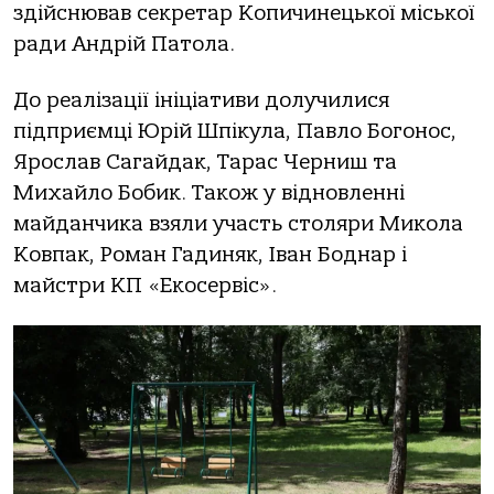
здійснював секретар Копичинецької міської
ради Андрій Патола.
До реалізації ініціативи долучилися
підприємці Юрій Шпікула, Павло Богонос,
Ярослав Сагайдак, Тарас Черниш та
Михайло Бобик. Також у відновленні
майданчика взяли участь столяри Микола
Ковпак, Роман Гадиняк, Іван Боднар і
майстри КП «Екосервіс».