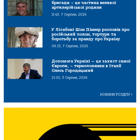
бригади – це частина великої
артилерійської родини
11:43, 7 Серпня, 2026
У Лісабоні Шон Піннер розповів про
російський полон, тортури та
боротьбу за правду про Україну
06:13, 7 Серпня, 2026
Допомога Україні — це захист самої
Європи, – тернополянин в Італії
Олесь Городецький
21:02, 3 Серпня, 2026
НОВИНИ РОЗДІЛУ
>