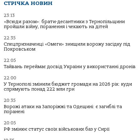
СТРІЧКА НОВИН
23:13
«Всюди разом»: брати-десантники з Тернопільщини
пройшли війну, поранення і чекають на дітей
22:35
Спецпризначенці «Омеги» знищили ворожу засідку під
Покровськом
22:05
Тайвань переймає досвід України у використанні дронів
22:00
У Тернополі змінили бюджет громади на 2026 рік: куди
спрямують понад 222 млн грн
20:35
Ворожі атаки на Запоріжжі та Одещині: є загиблі та
поранені
20:05
РФ змінює статус своїх військових баз у Сирії