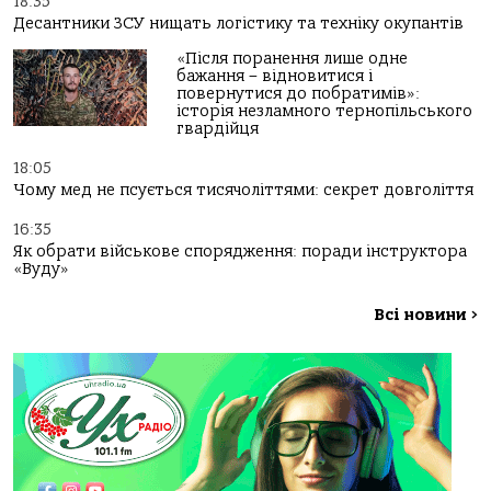
18:35
Десантники ЗСУ нищать логістику та техніку окупантів
«Після поранення лише одне
бажання – відновитися і
повернутися до побратимів»:
історія незламного тернопільського
гвардійця
18:05
Чому мед не псується тисячоліттями: секрет довголіття
16:35
Як обрати військове спорядження: поради інструктора
«Вуду»
Всі новини
>