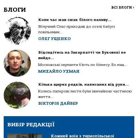
ВСІ БЛОГИ
>
БЛОГИ
Коли час мав смак білого наливу…
Яблучний Спас приходив до оселі бабусі
повільними...
ОЛЕГ УЩЕНКО
Відсидітись на Закарпатті чи Буковелі не
вийде…
Московські окупанти б’ють по бізнесу. Бо наш...
МИХАЙЛО УХМАН
Кілька щирих рядків, написаних від руки…
Колись паперові листи були звичайною частиною
життя...
ВІКТОРІЯ ДАЙВЕР
ВИБІР РЕДАКЦІЇ
Кожний воїн з тернопільської