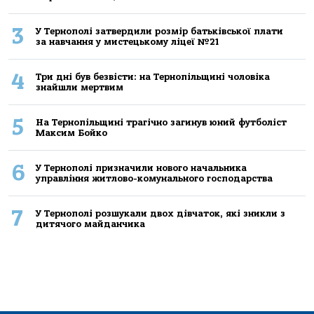
3
У Тернополі затвердили розмір батьківської плати
за навчання у мистецькому ліцеї №21
4
Три дні був безвісти: на Тернопільщині чоловіка
знайшли мертвим
5
На Тернопільщині трагічно загинув юний футболіст
Максим Бойко
6
У Тернополі призначили нового начальника
управління житлово-комунального господарства
7
У Тернополі розшукали двох дівчаток, які зникли з
дитячого майданчика