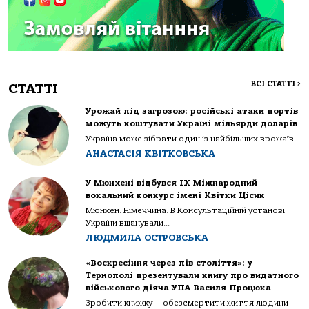
ВСІ СТАТТІ
>
СТАТТІ
Урожай під загрозою: російські атаки портів
можуть коштувати Україні мільярди доларів
Україна може зібрати один із найбільших врожаїв...
АНАСТАСІЯ КВІТКОВСЬКА
У Мюнхені відбувся IX Міжнародний
вокальний конкурс імені Квітки Цісик
Мюнхен. Німеччина. В Консультаційній установі
України вшанували...
ЛЮДМИЛА ОСТРОВСЬКА
«Воскресіння через пів століття»: у
Тернополі презентували книгу про видатного
військового діяча УПА Василя Процюка
Зробити книжку — обезсмертити життя людини