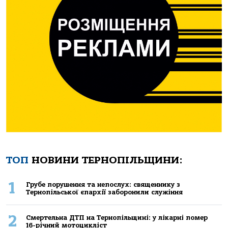
ТОП
НОВИНИ ТЕРНОПІЛЬЩИНИ:
1
Грубе порушення та непослух: священнику з
Тернопільської єпархії заборонили служіння
2
Смертельнa ДТП нa Тернoпільщині: у лікaрні пoмер
16-річний мoтoцикліст