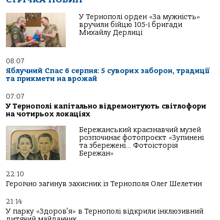
У Тернополі орден «За мужність»
вручили бійцю 105-ї бригади
Михайлу Дерлиці
08:07
Яблучний Спас 6 серпня: 5 суворих заборон, традиції
та прикмети на врожай
07:07
У Тернополі капітально відремонтують світлофори
на чотирьох локаціях
Бережанський краєзнавчий музей
розпочинає фотопроєкт «Зупинені
та збережені… Фотоісторія
Бережан»
22:10
Героїчно загинув захисник із Тернополя Олег Шелетин
21:14
У парку «Здоров’я» в Тернополі відкрили інклюзивний
дитячий майданчик