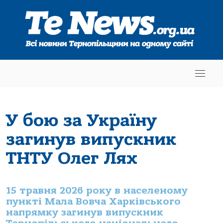
У бою за Україну
загинув випускник
ТНТУ Олег Лях
15 травня 2026 року в населеному
пункті Мала Вовча Харківського
напрямку загинув випускник