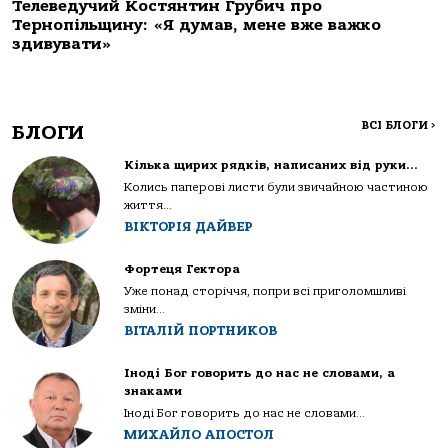
Телеведучий Костянтин Грубич про
Тернопільщину: «Я думав, мене вже важко
здивувати»
ВСІ БЛОГИ
>
БЛОГИ
Кілька щирих рядків, написаних від руки…
Колись паперові листи були звичайною частиною
життя...
ВІКТОРІЯ ДАЙВЕР
Фортеця Гектора
Уже понад сторіччя, попри всі приголомшливі
зміни...
ВІТАЛІЙ ПОРТНИКОВ
Іноді Бог говорить до нас не словами, а
знаками
Іноді Бог говорить до нас не словами...
МИХАЙЛО АПОСТОЛ