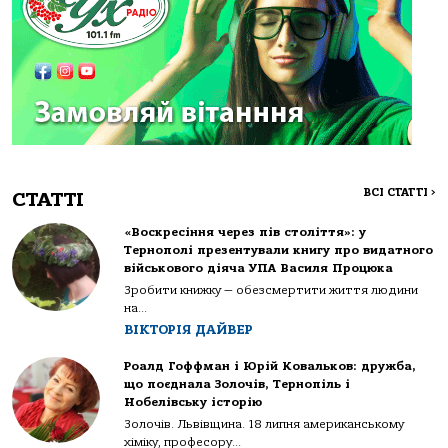
ВСІ СТАТТІ
>
СТАТТІ
«Воскресіння через пів століття»: у
Тернополі презентували книгу про видатного
військового діяча УПА Василя Процюка
Зробити книжку — обезсмертити життя людини
на...
ВІКТОРІЯ ДАЙВЕР
Роалд Гоффман і Юрій Ковальков: дружба,
що поєднала Золочів, Тернопіль і
Нобелівську історію
Золочів. Львівщина. 18 липня американському
хіміку, професору...