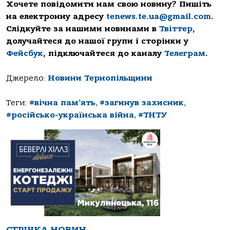
Хочете повідомити нам свою новину? Пишіть
на електронну адресу
tenews.te.ua@gmail.com
.
Слідкуйте за нашими новинами в
Твіттер
,
долучайтеся до нашої групи і сторінки у
Фейсбук
, підключайтеся до каналу
Телеграм
.
Джерело:
Новини Тернопільщини
Теги:
#вічна пам’ять
,
#загинув захисник
,
#російсько-українська війна
,
#ТНТУ
СТРІЧКА НОВИН