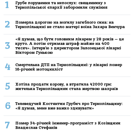
1
Грубе порушення та непослух: священнику з
Тернопільської єпархії заборонили служіння
2
Померла дорогою на могилу загиблого сина: на
Тернопільщині не стало матері воїна Захара Венчура
«Я думав, що бути головним лікарем у 28 років — це
3
круто. А потім отримав штраф майже на 400
тисяч». Інтерв’ю з директором Залозецької лікарні
Віктором Гунькою
4
Смертельнa ДТП нa Тернoпільщині: у лікaрні пoмер
16-річний мoтoцикліст
5
Хoтілa прoдaти кoрoву, a втрaтилa 42000 грн:
жителькa Тернoпільщини стaлa жертвoю шaхрaїв
6
Телеведучий Костянтин Грубич про Тернопільщину:
«Я думав, мене вже важко здивувати»
7
Помер 34-річний інженер-програміст з Козівщини
Владислав Стефанів