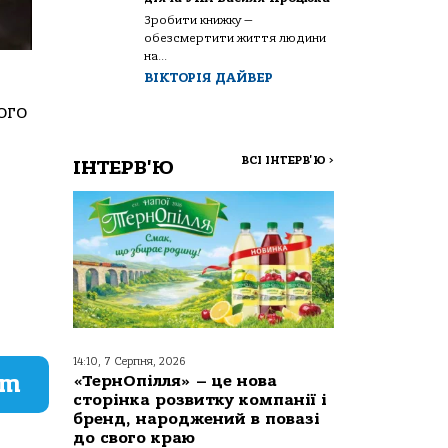
Зробити книжку —
обезсмертити життя людини
на...
ВІКТОРІЯ ДАЙВЕР
ого
ВСІ ІНТЕРВ'Ю
>
ІНТЕРВ'Ю
14:10, 7 Серпня, 2026
am
«ТернОпілля» – це нова
сторінка розвитку компанії і
бренд, народжений в повазі
до свого краю