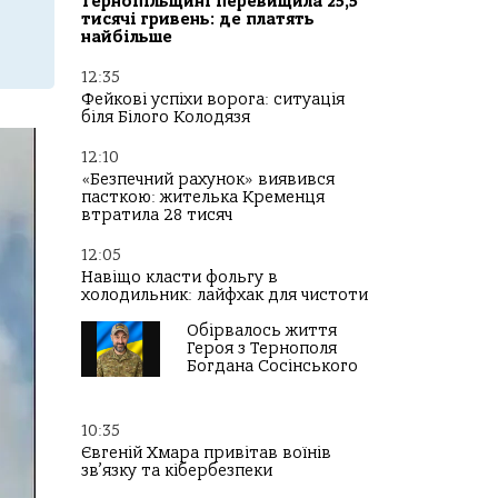
Тернопільщині перевищила 25,5
тисячі гривень: де платять
найбільше
12:35
Фейкові успіхи ворога: ситуація
біля Білого Колодязя
12:10
«Безпечний рахунок» виявився
пасткою: жителька Кременця
втратила 28 тисяч
12:05
Навіщо класти фольгу в
холодильник: лайфхак для чистоти
Обірвалось життя
Героя з Тернополя
Богдана Сосінського
10:35
Євгеній Хмара привітав воїнів
зв’язку та кібербезпеки