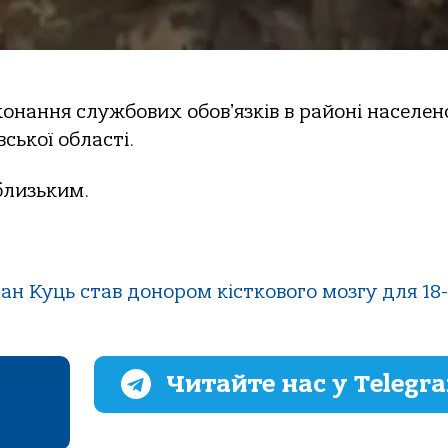
конання службових обовʼязків в районі населен
ської області.
близьким.
н Куць став донором кісткового мозгу для 18-
Читайте нас у Telegr