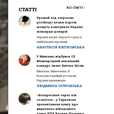
ВСІ СТАТТІ
>
СТАТТІ
Урожай під загрозою:
російські атаки портів
можуть коштувати Україні
мільярди доларів
Україна може зібрати один із
найбільших врожаїв...
АНАСТАСІЯ КВІТКОВСЬКА
У Мюнхені відбувся IX
Міжнародний вокальний
конкурс імені Квітки Цісик
Мюнхен. Німеччина. В
Консультаційній установі
України вшанували...
ЛЮДМИЛА ОСТРОВСЬКА
«Воскресіння через пів
століття»: у Тернополі
презентували книгу про
видатного військового
діяча УПА Василя Процюка