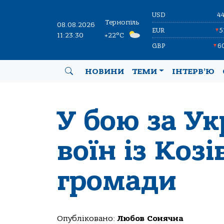
USD
4
Тернопіль
08.08.2026
EUR
5
▼
11:23:31
+22°C
GBP
6
▼
НОВИНИ
ТЕМИ
ІНТЕРВ’Ю
У бою за Ук
воїн із Козі
громади
Опубліковано:
Любов Сонячна