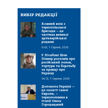
ВИБІР РЕДАКЦІЇ
Кожний воїн з
тернопільської
бригади – це
частина великої
артилерійської
родини
11:43, 7 Серпня, 2026
У Лісабоні Шон
Піннер розповів про
російський полон,
тортури та боротьбу
за правду про
Україну
06:13, 7 Серпня, 2026
Допомога Україні —
це захист самої
Європи, –
тернополянин в
Італії Олесь
Городецький