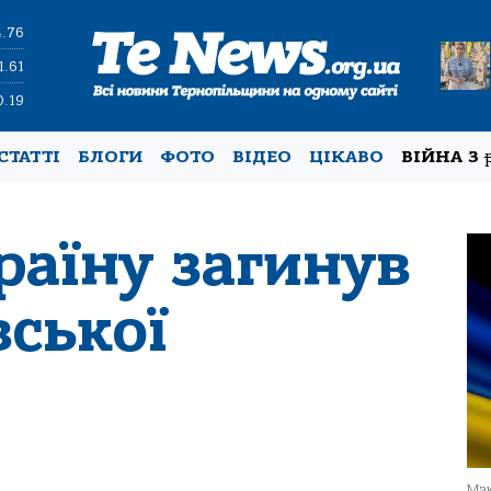
4.76
1.61
0.19
СТАТТІ
БЛОГИ
ФОТО
ВІДЕО
ЦІКАВО
ВІЙНА З
раїну загинув
вської
Мак