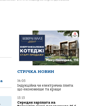
СТРІЧКА НОВИН
ва
14:05
Індукційна чи електрична плита:
що економніше та краще
13:13
,
Середня зарплата на