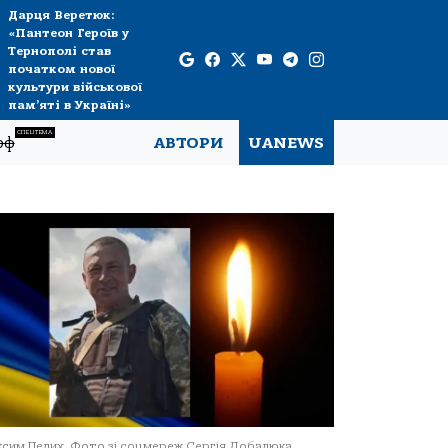
Дарця Веретюк:
«Пантеон Героїв у
Тернополі став
початком нової
культури військової
пам’яті в Україні»
СПЕЦТЕМА
рф
АВТОРИ
UANEWS
сим Пелих. Фото зі соцмереж Сергія Добалюка