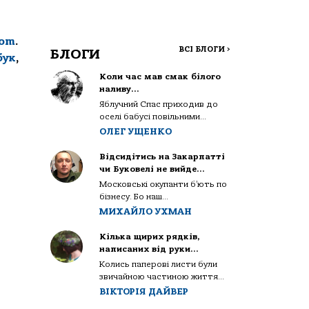
com
.
ВСІ БЛОГИ
>
БЛОГИ
бук
,
Коли час мав смак білого
наливу…
Яблучний Спас приходив до
оселі бабусі повільними...
ОЛЕГ УЩЕНКО
Відсидітись на Закарпатті
чи Буковелі не вийде…
Московські окупанти б’ють по
бізнесу. Бо наш...
МИХАЙЛО УХМАН
Кілька щирих рядків,
написаних від руки…
Колись паперові листи були
звичайною частиною життя...
ВІКТОРІЯ ДАЙВЕР