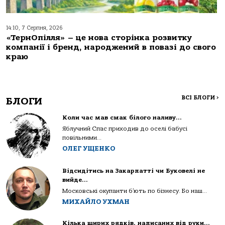
14:10, 7 Серпня, 2026
«ТернОпілля» – це нова сторінка розвитку
компанії і бренд, народжений в повазі до свого
краю
ВСІ БЛОГИ
>
БЛОГИ
Коли час мав смак білого наливу…
Яблучний Спас приходив до оселі бабусі
повільними...
ОЛЕГ УЩЕНКО
Відсидітись на Закарпатті чи Буковелі не
вийде…
Московські окупанти б’ють по бізнесу. Бо наш...
МИХАЙЛО УХМАН
Кілька щирих рядків, написаних від руки…