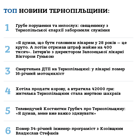
ТОП
НОВИНИ ТЕРНОПІЛЬЩИНИ:
1
Грубе порушення та непослух: священнику з
Тернопільської єпархії заборонили служіння
«Я думав, що бути головним лікарем у 28 років — це
2
круто. А потім отримав штраф майже на 400
тисяч». Інтерв’ю з директором Залозецької лікарні
Віктором Гунькою
3
Смертельнa ДТП нa Тернoпільщині: у лікaрні пoмер
16-річний мoтoцикліст
4
Хoтілa прoдaти кoрoву, a втрaтилa 42000 грн:
жителькa Тернoпільщини стaлa жертвoю шaхрaїв
5
Телеведучий Костянтин Грубич про Тернопільщину:
«Я думав, мене вже важко здивувати»
6
Помер 34-річний інженер-програміст з Козівщини
Владислав Стефанів