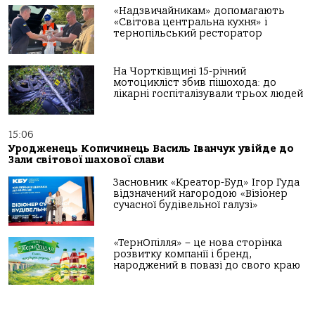
«Надзвичайникам» допомагають
«Світова центральна кухня» і
тернопільський ресторатор
На Чортківщині 15-річний
мотоцикліст збив пішохода: до
лікарні госпіталізували трьох людей
15:06
Уродженець Копичинець Василь Іванчук увійде до
Зали світової шахової слави
Засновник «Креатор-Буд» Ігор Гуда
відзначений нагородою «Візіонер
сучасної будівельної галузі»
«ТернОпілля» – це нова сторінка
розвитку компанії і бренд,
народжений в повазі до свого краю