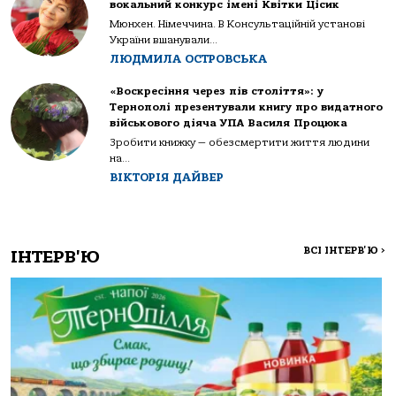
вокальний конкурс імені Квітки Цісик
Мюнхен. Німеччина. В Консультаційній установі
України вшанували...
ЛЮДМИЛА ОСТРОВСЬКА
«Воскресіння через пів століття»: у
Тернополі презентували книгу про видатного
військового діяча УПА Василя Процюка
Зробити книжку — обезсмертити життя людини
на...
ВІКТОРІЯ ДАЙВЕР
ВСІ ІНТЕРВ'Ю
>
ІНТЕРВ'Ю