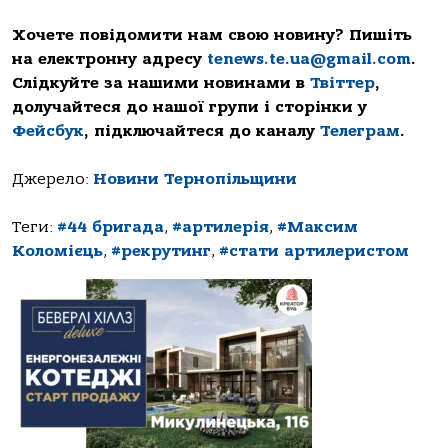
Хочете повідомити нам свою новину? Пишіть
на електронну адресу
tenews.te.ua@gmail.com
.
Слідкуйте за нашими новинами в
Твіттер
,
долучайтеся до нашої групи і сторінки у
Фейсбук
, підключайтеся до каналу
Телеграм
.
Джерело:
Новини Тернопільщини
Теги:
#44 бригада
,
#артилерія
,
#Максим
Коломієць
,
#рекрутинг
,
#стати артилеристом