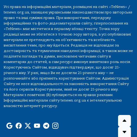
Усі права на інформаційні матеріали, розміщені на сайті «TeNews» /
tenews.org.ua, захищені українським законодавством про авторське
право та інші суміжні права. При використанні, передруку
інформаційних та фото-,відеоматеріалів сайту, гіперпосилання на
«TeNews» має міститися в першому абзаці тексту. Точка зору
редакції може не збігатися з точкою зору автора, а усі опубліковані
матеріали не претендують на об'єктивність та всебічність
висвітлення теми, про яку йдеться. Редакція не відповідає за
достовірність та тлумачення наведеної інформації, а також може не
поділяти погляди та думки, висловлені читачами сайту в
коментарях до статей, а сам ресурс виконує винятково роль носія.
Користуючись Сайтом, відвідувач підтверджує, що досяг 21-
річного віку. У разі, якщо Ви не досягли 21-річного віку — не
розпочинайте або припиніть користування Сайтом. Адміністрація
Сайту не несе відповідальності за законність використання Сайту
та його сервісів Користувачем, який не досяг 21-річного віку.
Матеріали з поміткою (R) публікуються на правах реклами.
Інформаційні матеріали сайту tenews.org.ua є інтелектуальною
власністю інтернет-ресурсу.