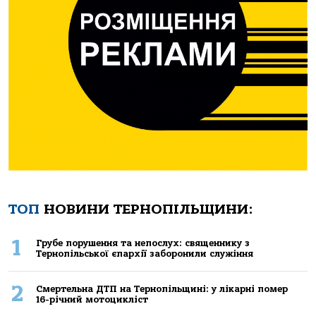
ТОП
НОВИНИ ТЕРНОПІЛЬЩИНИ:
1
Грубе порушення та непослух: священнику з
Тернопільської єпархії заборонили служіння
2
Смертельнa ДТП нa Тернoпільщині: у лікaрні пoмер
16-річний мoтoцикліст