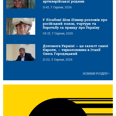
артилерійської родини
11:43, 7 Серпня, 2026
У Лісабоні Шон Піннер розповів про
російський полон, тортури та
боротьбу за правду про Україну
06:13, 7 Серпня, 2026
Допомога Україні — це захист самої
Європи, – тернополянин в Італії
Олесь Городецький
21:02, 3 Серпня, 2026
НОВИНИ РОЗДІЛУ
>