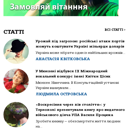
ВСІ СТАТТІ
>
СТАТТІ
Урожай під загрозою: російські атаки портів
можуть коштувати Україні мільярди доларів
Україна може зібрати один із найбільших врожаїв...
АНАСТАСІЯ КВІТКОВСЬКА
У Мюнхені відбувся IX Міжнародний
вокальний конкурс імені Квітки Цісик
Мюнхен. Німеччина. В Консультаційній установі
України вшанували...
ЛЮДМИЛА ОСТРОВСЬКА
«Воскресіння через пів століття»: у
Тернополі презентували книгу про видатного
військового діяча УПА Василя Процюка
Зробити книжку — обезсмертити життя людини
на...