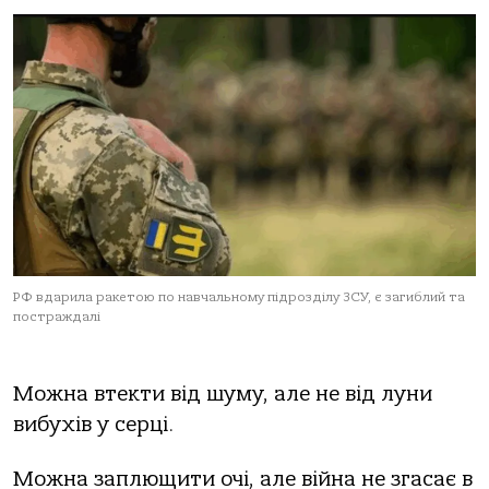
РФ вдарила ракетою по навчальному підрозділу ЗСУ, є загиблий та
постраждалі
Можна втекти від шуму, але не від луни
вибухів у серці.
Можна заплющити очі, але війна не згасає в