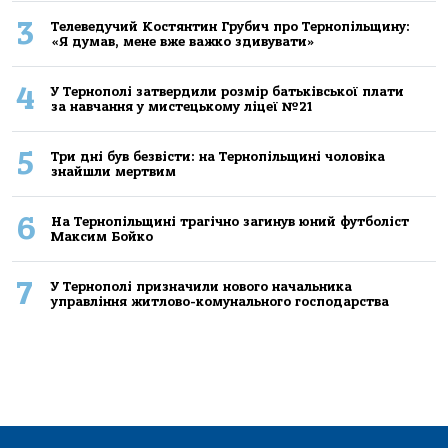
3
Телеведучий Костянтин Грубич про Тернопільщину:
«Я думав, мене вже важко здивувати»
4
У Тернополі затвердили розмір батьківської плати
за навчання у мистецькому ліцеї №21
5
Три дні був безвісти: на Тернопільщині чоловіка
знайшли мертвим
6
На Тернопільщині трагічно загинув юний футболіст
Максим Бойко
7
У Тернополі призначили нового начальника
управління житлово-комунального господарства