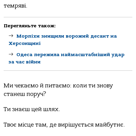
темряві.
Перегляньте також:
Морпіхи знищили ворожий десант на
Херсонщині
Одеса пережила наймасштабніший удар
за час війни
Ми чекаємо й питаємо: коли ти знову
станеш поруч?
Ти знаєш цей шлях.
Твоє місце там, де вирішується майбутнє.