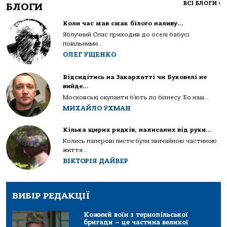
ВСІ БЛОГИ
>
БЛОГИ
Коли час мав смак білого наливу…
Яблучний Спас приходив до оселі бабусі
повільними...
ОЛЕГ УЩЕНКО
Відсидітись на Закарпатті чи Буковелі не
вийде…
Московські окупанти б’ють по бізнесу. Бо наш...
МИХАЙЛО УХМАН
Кілька щирих рядків, написаних від руки…
Колись паперові листи були звичайною частиною
життя...
ВІКТОРІЯ ДАЙВЕР
ВИБІР РЕДАКЦІЇ
Кожний воїн з тернопільської
бригади – це частина великої