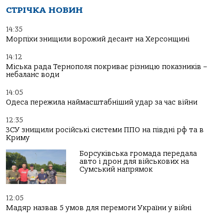
СТРІЧКА НОВИН
14:35
Морпіхи знищили ворожий десант на Херсонщині
14:12
Міська рада Тернополя покриває різницю показників –
небаланс води
14:05
Одеса пережила наймасштабніший удар за час війни
12:35
ЗСУ знищили російські системи ППО на півдні рф та в
Криму
Борсуківська громада передала
авто і дрон для військових на
Сумський напрямок
12:05
Мадяр назвав 5 умов для перемоги України у війні