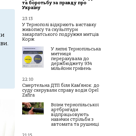
та боротьбу за правду про
Україну
23:13
У Тернополі відкриють виставку
живопису та скульптури
ки
закарпатського подружжя митців
Корж
ви.
У липні Тернопільська
митниця
перерахувала до
держбюджету 934
мільйони гривень
22:10
Смертельна ДТП біля Кам’янок: до
суду скерували справу водія Opel
Zafira
Воїни тернопільської
артбригади
відпрацьовують
навички стрільби з
автомата та рушниці
21:15