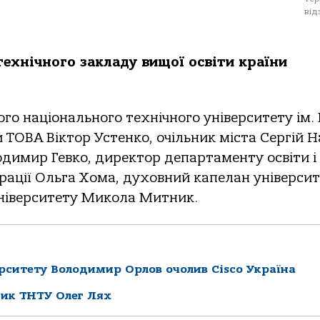
від
ехнічного закладу вищої освіти країни
го національного технічного університету ім. І
 ТОВА Віктор Устенко, очільник міста Сергій Н
одимир Гевко, директор департаменту освіти і
трації Ольга Хома, духовний капелан універси
університету Микола Митник.
рситету Володимир Орлов очолив Cisco Україна
ник ТНТУ Олег Лях