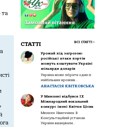
 та
ВСІ СТАТТІ
>
СТАТТІ
та
Урожай під загрозою:
російські атаки портів
можуть коштувати Україні
мільярди доларів
исті
Україна може зібрати один із
найбільших врожаїв...
АНАСТАСІЯ КВІТКОВСЬКА
и
У Мюнхені відбувся IX
Міжнародний вокальний
у
конкурс імені Квітки Цісик
Мюнхен. Німеччина. В
й
Консультаційній установі
ога
України вшанували...