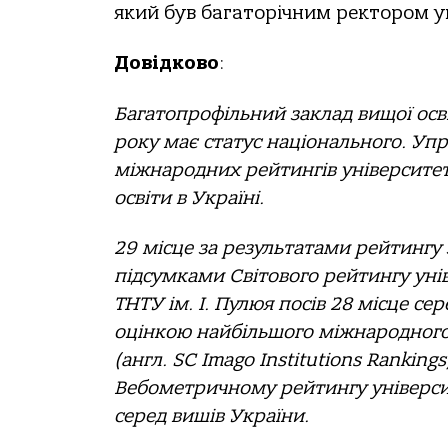
який був багаторічним ректором у
Довідково
:
Багатопрофільний заклад вищої освіт
року має статус національного. Уп
міжнародних рейтингів університет
освіти в Україні.
29 місце за результатами рейтингу з
підсумками Cвітового рейтингу уніве
ТНТУ ім. І. Пулюя посів 28 місце сер
оцінкою найбільшого міжнародного 
(англ. SC Imago Institutions Ranking
Вебометричному рейтингу університе
серед вишів України.