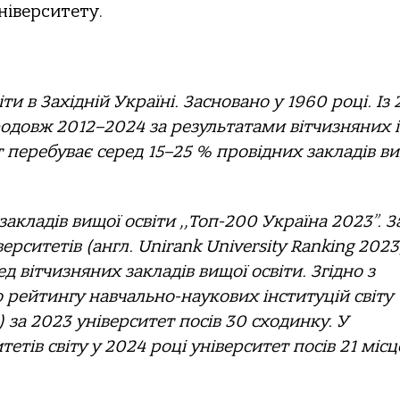
ніверситету.
и в Західній Україні. Засновано у 1960 році. Із
родовж 2012–2024 за результатами вітчизняних і
 перебуває серед 15–25 % провідних закладів в
акладів вищої освіти ,,Топ-200 Україна 2023”. З
рситетів (англ. Unirank University Ranking 2023
ед вітчизняних закладів вищої освіти. Згідно з
рейтингу навчально-наукових інституцій світу
s) за 2023 університет посів 30 сходинку. У
тів світу у 2024 році університет посів 21 місц