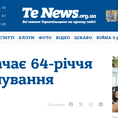
4.76
1.67
0.28
СТАТТІ
БЛОГИ
ФОТО
ВІДЕО
ЦІКАВО
ВІЙНА З
чає 64-річчя
нування
Поширити:
Тер