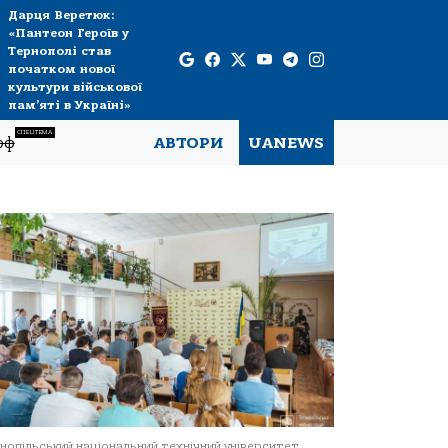
Дарця Веретюк:
«Пантеон Героїв у
Тернополі став
початком нової
культури військової
пам’яті в Україні»
СПЕЦТЕМА
рф
АВТОРИ
UANEWS
нопільський національний технічний університет