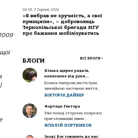
06:43, 7 Серпня, 2026
«Я вибрав не зручність, а свої
принципи», – доброволець
Тернопільської бригади НГУ
про бажання мобілізуватись
 2009
ищої
ВСІ БЛОГИ
>
БЛОГИ
Кілька щирих рядків,
а
написаних від руки…
Колись паперові листи були
)
звичайною частиною життя...
ВІКТОРІЯ ДАЙВЕР
Фортеця Гектора
Уже понад сторіччя, попри всі
е
приголомшливі зміни...
ВІТАЛІЙ ПОРТНИКОВ
Іноді Бог говорить до нас