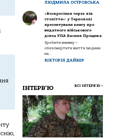
ЛЮДМИЛА ОСТРОВСЬКА
«Воскресіння через пів
століття»: у Тернополі
презентували книгу про
і
видатного військового
діяча УПА Василя Процюка
Зробити книжку —
обезсмертити життя людини
на...
ВІКТОРІЯ ДАЙВЕР
ння
ВСІ ІНТЕРВ'Ю
>
ІНТЕРВ'Ю
нту
снію,