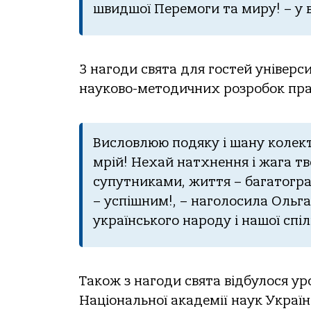
швидшої Перемоги та миру! – у 
З нагоди свята для гостей універс
науково-методичних розробок прац
Висловлюю подяку і шану колекти
мрій! Нехай натхнення і жага т
супутниками, життя – багатогра
– успішним!, – наголосила Ольга
українського народу і нашої спі
Також з нагоди свята відбулося у
Національної академії наук Украї