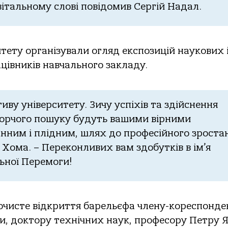
вітальному слові повідомив Сергій Надал.
итету організували огляд експозицій наукових 
івників навчального закладу.
ву університету. Зичу успіхів та здійснення
ворчого пошуку будуть вашими вірними
нним і плідним, шлях до професійного зроста
 Хома. – Переконливих вам здобутків в ім’я
льної Перемоги!
рочисте відкриття барельєфа члену-кореспонде
ни, доктору технічних наук, професору Петру Я