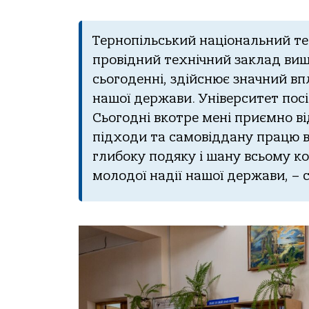
Тернопільський національний тех
провідний технічний заклад вищо
сьогоденні, здійснює значний вп
нашої держави. Університет посі
Сьогодні вкотре мені приємно ві
підходи та самовіддану працю в
глибоку подяку і шану всьому ко
молодої надії нашої держави, – 