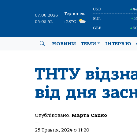
USD
4
▲
Тернопіль
07.08.2026
EUR
5
▲
04:05:43
+23°C
GBP
6
▲
НОВИНИ
ТЕМИ
ІНТЕРВ’Ю
ТНТУ відзна
від дня зас
Опубліковано:
Марта Сахно
—
25 Травня, 2024 о 11:20