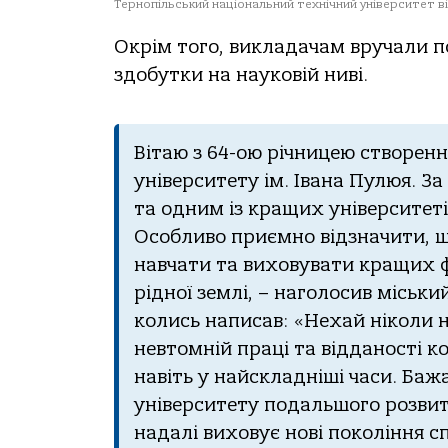
Тернопільський національний технічний університет ві
Окрім того, викладачам вручали п
здобутки на науковій ниві.
Вітаю з 64-ою річницею створенн
університету ім. Івана Пулюя. За
та одним із кращих університеті
Особливо приємно відзначити, щ
навчати та виховувати кращих фа
рідної землі, – наголосив міськ
колись написав: «Нехай ніколи н
невтомній праці та відданості ко
навіть у найскладніші часи. Ба
університету подальшого розвит
надалі виховує нові покоління с