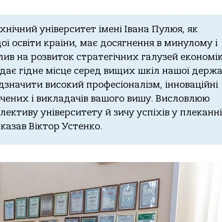
нічний університет імені Івана Пулюя, як
ї освіти країни, має досягнення в минулому і
лив на розвиток стратегічних галузей економі
дає гідне місце серед вищих шкіл нашої держа
дзначити високий професіоналізм, інноваційні
чених і викладачів вашого вишу. Висловлюю
лективу університету й зичу успіхів у плеканні
сказав Віктор Устенко.