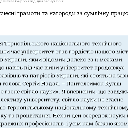
дзначає 64-річчя від дня заснування
очесні грамоти та нагороди за сумлінну працю
я Тернопільського національного технічного
 цей час університет став гордістю нашого міс
в України, який відомий далеко за її межами.
о навіть під час війни університет продовжує
хівців та патріотів України, які стоять на зах
ий голова Сергій Надал. – Пантелеймон Куліш
е гасне світло науки». Я впевнений, що завдяк
лективу університету, світло науки не згасне
жаю Тернопільському національному технічном
ку та процвітання. Нехай цей осередок науки 
правжніх професіоналів, і усім нам бажаю яком