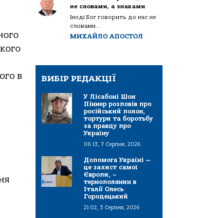
не словами, а знаками
Іноді Бог говорить до нас не
словами...
ного
МИХАЙЛО АПОСТОЛ
ького
ого в
ВИБІР РЕДАКЦІЇ
У Лісабоні Шон
Піннер розповів про
російський полон,
тортури та боротьбу
за правду про
Україну
06:13, 7 Серпня, 2026
Допомога Україні —
це захист самої
Європи, –
ня
тернополянин в
Італії Олесь
Городецький
21:02, 3 Серпня, 2026