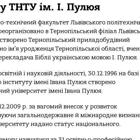
ду ТНТУ ім. І. Пулюя
но-технічний факультет Львівського політехніч
 реорганізовано в Тернопільський філіал Львівс
р. створено Тернопільський приладобудівний
но ім’я уродженця Тернопільської області, вчен
ерекладача Біблії українською мовою І. Пулюя.
вітній і науковій діяльності, 30.12.1996 на базі
 інституту імені Івана Пулюя створено
ий університет імені Івана Пулюя.
12.2009 р. за вагомий внесок у розвиток
ховуючи загальнодержавне й міжнародне визнан
іверситету надано статус національного.
змогу навчатися за 31 освітньо-професійною