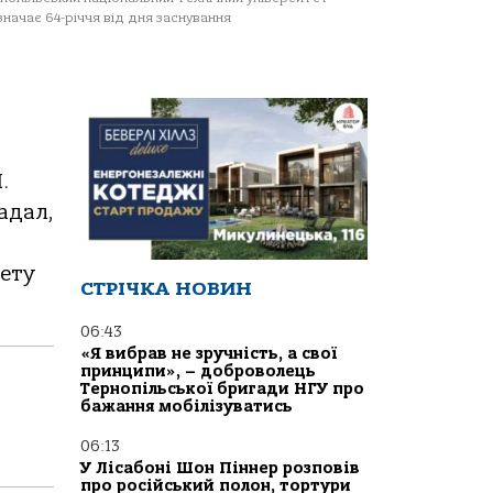
значає 64-річчя від дня заснування
.
адал,
тету
СТРІЧКА НОВИН
06:43
«Я вибрав не зручність, а свої
принципи», – доброволець
Тернопільської бригади НГУ про
бажання мобілізуватись
06:13
У Лісабоні Шон Піннер розповів
про російський полон, тортури