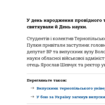
У день народження провідного т
святкували й День науки.
Студентів і колектив Тернопільсько
Пулюя привітали заступник голови
депутат ВР та випускник вузу Вол
науки обласної військової адмініс
отець Ярослав Шевчук та ректор 
Перегляньте також:
Випускник тернопільського уніве
У бою за Україну загинув випуск