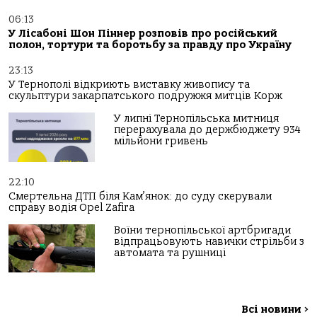
06:13
У Лісабоні Шон Піннер розповів про російський
полон, тортури та боротьбу за правду про Україну
23:13
У Тернополі відкриють виставку живопису та
скульптури закарпатського подружжя митців Корж
У липні Тернопільська митниця
перерахувала до держбюджету 934
мільйони гривень
22:10
Смертельна ДТП біля Кам’янок: до суду скерували
справу водія Opel Zafira
Воїни тернопільської артбригади
відпрацьовують навички стрільби з
автомата та рушниці
Всі новини
>