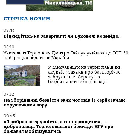
СТРІЧКА НОВИН
08:43
Відсидітись на Закарпатті чи Буковелі не вийде…
08:10
Учитель із Тернополя Дмитро Гайдук увійшов до ТОП-50
найкращих педагогів України
У Микулинцях на Тернопільщині
активіст заявив про багаторічне
забруднення Серету та
бездіяльність екоінспекції
07:12
На Зборівщині безвісти зник чоловік із серйозними
порушеннями зору
06:43
«Я вибрав не зручність, а свої принципи», –
доброволець Тернопільської бригади НГУ про
бажання мобілізуватись