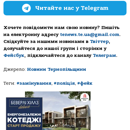
Читайте нас у Telegram
Хочете повідомити нам свою новину? Пишіть
на електронну адресу
tenews.te.ua@gmail.com
.
Слідкуйте за нашими новинами в
Твіттер
,
долучайтеся до нашої групи і сторінки у
Фейсбук
, підключайтеся до каналу
Телеграм
.
Джерело:
Новини Тернопільщини
Теги:
#замінування
,
#поліція
,
#фейк