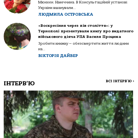
Мюнхен. Німеччина. В Консультаційній установі
України вшанували...
ЛЮДМИЛА ОСТРОВСЬКА
«Воскресіння через пів століття»: у
Тернополі презентували книгу про видатного
військового діяча УПА Василя Процюка
Зробити книжку — обезсмертити життя людини
на...
ВІКТОРІЯ ДАЙВЕР
ВСІ ІНТЕРВ'Ю
>
ІНТЕРВ'Ю