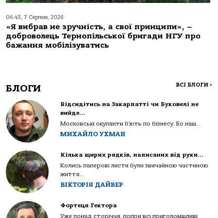
06:43, 7 Серпня, 2026
«Я вибрав не зручність, а свої принципи», –
доброволець Тернопільської бригади НГУ про
бажання мобілізуватись
ВСІ БЛОГИ
>
БЛОГИ
Відсидітись на Закарпатті чи Буковелі не
вийде…
Московські окупанти б’ють по бізнесу. Бо наш...
МИХАЙЛО УХМАН
Кілька щирих рядків, написаних від руки…
Колись паперові листи були звичайною частиною
життя...
ВІКТОРІЯ ДАЙВЕР
Фортеця Гектора
Уже понад сторіччя, попри всі приголомшливі