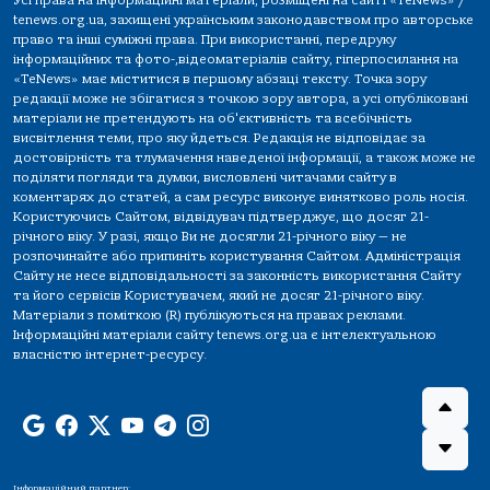
tenews.org.ua, захищені українським законодавством про авторське
право та інші суміжні права. При використанні, передруку
інформаційних та фото-,відеоматеріалів сайту, гіперпосилання на
«TeNews» має міститися в першому абзаці тексту. Точка зору
редакції може не збігатися з точкою зору автора, а усі опубліковані
матеріали не претендують на об'єктивність та всебічність
висвітлення теми, про яку йдеться. Редакція не відповідає за
достовірність та тлумачення наведеної інформації, а також може не
поділяти погляди та думки, висловлені читачами сайту в
коментарях до статей, а сам ресурс виконує винятково роль носія.
Користуючись Сайтом, відвідувач підтверджує, що досяг 21-
річного віку. У разі, якщо Ви не досягли 21-річного віку — не
розпочинайте або припиніть користування Сайтом. Адміністрація
Сайту не несе відповідальності за законність використання Сайту
та його сервісів Користувачем, який не досяг 21-річного віку.
Матеріали з поміткою (R) публікуються на правах реклами.
Інформаційні матеріали сайту tenews.org.ua є інтелектуальною
власністю інтернет-ресурсу.
Інформаційний партнер: