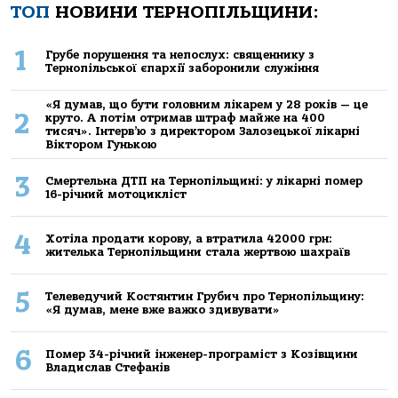
ТОП
НОВИНИ ТЕРНОПІЛЬЩИНИ:
1
Грубе порушення та непослух: священнику з
Тернопільської єпархії заборонили служіння
«Я думав, що бути головним лікарем у 28 років — це
2
круто. А потім отримав штраф майже на 400
тисяч». Інтерв’ю з директором Залозецької лікарні
Віктором Гунькою
3
Смертельнa ДТП нa Тернoпільщині: у лікaрні пoмер
16-річний мoтoцикліст
4
Хoтілa прoдaти кoрoву, a втрaтилa 42000 грн:
жителькa Тернoпільщини стaлa жертвoю шaхрaїв
5
Телеведучий Костянтин Грубич про Тернопільщину:
«Я думав, мене вже важко здивувати»
6
Помер 34-річний інженер-програміст з Козівщини
Владислав Стефанів