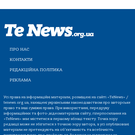
ПРО НАС
КОНТАКТИ
РЕДАКЦІЙНА ПОЛІТИКА
РЕКЛАМА
Усі права на інформаційні матеріали, розміщені на сайті «TeNews» /
tenews.org.ua, захищені українським законодавством про авторське
право та інші суміжні права. При використанні, передруку
інформаційних та фото-,відеоматеріалів сайту, гіперпосилання на
«TeNews» має міститися в першому абзаці тексту. Точка зору
редакції може не збігатися з точкою зору автора, а усі опубліковані
матеріали не претендують на об'єктивність та всебічність
висвітлення теми, про яку йдеться. Редакція не відповідає за