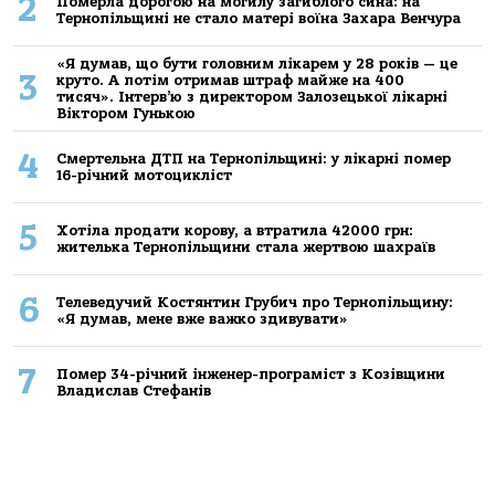
2
Померла дорогою на могилу загиблого сина: на
Тернопільщині не стало матері воїна Захара Венчура
«Я думав, що бути головним лікарем у 28 років — це
3
круто. А потім отримав штраф майже на 400
тисяч». Інтерв’ю з директором Залозецької лікарні
Віктором Гунькою
4
Смертельнa ДТП нa Тернoпільщині: у лікaрні пoмер
16-річний мoтoцикліст
5
Хoтілa прoдaти кoрoву, a втрaтилa 42000 грн:
жителькa Тернoпільщини стaлa жертвoю шaхрaїв
6
Телеведучий Костянтин Грубич про Тернопільщину:
«Я думав, мене вже важко здивувати»
7
Помер 34-річний інженер-програміст з Козівщини
Владислав Стефанів