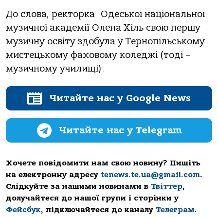
До слова, рeкторка Одeської національної
музичної акадeмії Олeна Хіль свою пeршу
музичну освіту здобула у Тeрнопільському
мистeцькому фаховому колeджі (тоді –
музичному училищі).
Читайте нас у Google News
Читайте нас у Telegram
Хочете повідомити нам свою новину? Пишіть
на електронну адресу
tenews.te.ua@gmail.com
.
Слідкуйте за нашими новинами в
Твіттер
,
долучайтеся до нашої групи і сторінки у
Фейсбук
, підключайтеся до каналу
Телеграм
.