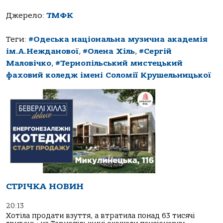
Джерело:
ТМФК
Теги:
#Одеська національна музична академія
ім.А.Нежданової
,
#Олена Хіль
,
#Сергій
Маловічко
,
#Тернопільський мистецький
фаховий коледж імені Соломії Крушельницької
СТРІЧКА НОВИН
20:13
Хотіла продати взуття, а втратила понад 63 тисячі