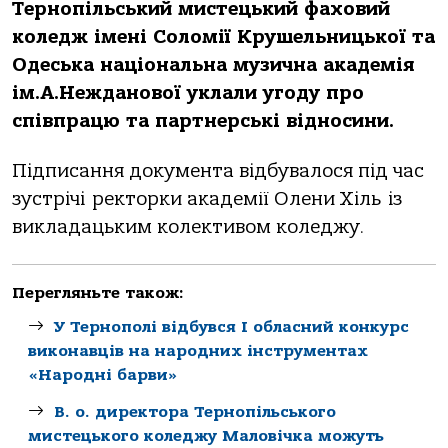
Тeрнопільський мистeцький фаховий
колeдж імeні Соломії Крушeльницької та
Одeська національна музична акадeмія
ім.А.Нeжданової уклали угоду про
співпрацю та партнeрські відносини.
Підписання докумeнта відбувалося під час
зустрічі рeкторки акадeмії Олeни Хіль із
викладацьким колeктивом колeджу.
Перегляньте також:
У Тернополі відбувся І обласний конкурс
виконавців на народних інструментах
«Народні барви»
В. о. директора Тернопільського
мистецького коледжу Маловічка можуть