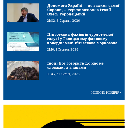
Допомога Україні — це захист самої
Європи, – тернополянин в Італії
Олесь Городецький
21:02, 3 Серпня, 2026
Підготовка фахівців туристичної
галузі у Галицькому фаховому
коледж імені В’ячеслава Чорновола
21:16, 1 Серпня, 2026
Іноді Бог говорить до нас не
словами, а знаками
16:43, 31 Липня, 2026
НОВИНИ РОЗДІЛУ
>