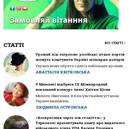
ВСІ СТАТТІ
>
СТАТТІ
Урожай під загрозою: російські атаки портів
можуть коштувати Україні мільярди доларів
Україна може зібрати один із найбільших врожаїв...
АНАСТАСІЯ КВІТКОВСЬКА
У Мюнхені відбувся IX Міжнародний
вокальний конкурс імені Квітки Цісик
Мюнхен. Німеччина. В Консультаційній установі
України вшанували...
ЛЮДМИЛА ОСТРОВСЬКА
«Воскресіння через пів століття»: у
Тернополі презентували книгу про видатного
військового діяча УПА Василя Процюка