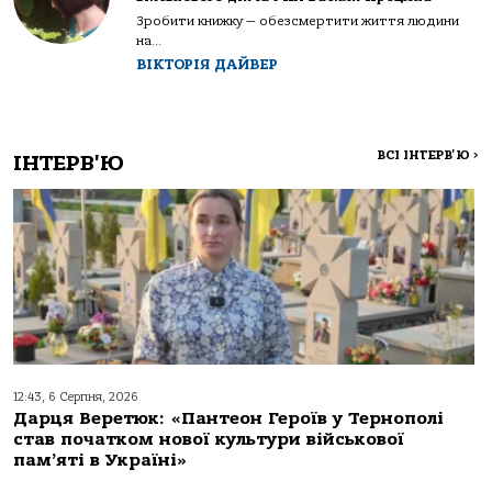
Зробити книжку — обезсмертити життя людини
на...
ВІКТОРІЯ ДАЙВЕР
ВСІ ІНТЕРВ'Ю
>
ІНТЕРВ'Ю
12:43, 6 Серпня, 2026
Дарця Веретюк: «Пантеон Героїв у Тернополі
став початком нової культури військової
пам’яті в Україні»