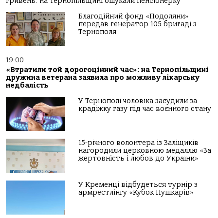
гривень: на Тернопільщині ошукали пенсіонерку
Благодійний фонд «Подоляни»
передав генератор 105 бригаді з
Тернополя
19:00
«Втратили той дорогоцінний час»: на Тернопільщині
дружина ветерана заявила про можливу лікарську
недбалість
У Тернополі чоловіка засудили за
крадіжку газу під час воєнного стану
15-річного волонтера із Заліщиків
нагородили церковною медаллю «За
жертовність і любов до України»
У Кременці відбудеться турнір з
армрестлінгу «Кубок Пушкарів»