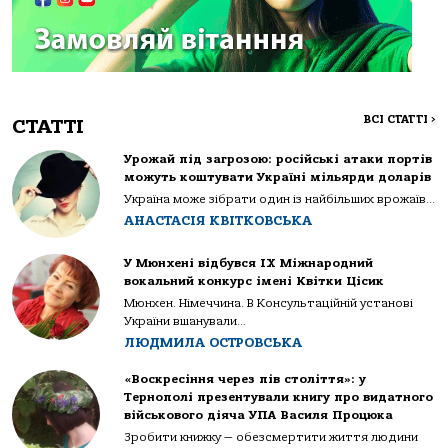
ВСІ СТАТТІ
>
СТАТТІ
Урожай під загрозою: російські атаки портів
можуть коштувати Україні мільярди доларів
Україна може зібрати один із найбільших врожаїв...
АНАСТАСІЯ КВІТКОВСЬКА
У Мюнхені відбувся IX Міжнародний
вокальний конкурс імені Квітки Цісик
Мюнхен. Німеччина. В Консультаційній установі
України вшанували...
ЛЮДМИЛА ОСТРОВСЬКА
«Воскресіння через пів століття»: у
Тернополі презентували книгу про видатного
військового діяча УПА Василя Процюка
Зробити книжку — обезсмертити життя людини