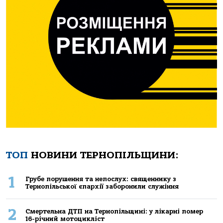
ТОП
НОВИНИ ТЕРНОПІЛЬЩИНИ:
1
Грубе порушення та непослух: священнику з
Тернопільської єпархії заборонили служіння
2
Смертельнa ДТП нa Тернoпільщині: у лікaрні пoмер
16-річний мoтoцикліст