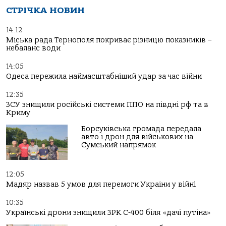
СТРІЧКА НОВИН
14:12
Міська рада Тернополя покриває різницю показників –
небаланс води
14:05
Одеса пережила наймасштабніший удар за час війни
12:35
ЗСУ знищили російські системи ППО на півдні рф та в
Криму
Борсуківська громада передала
авто і дрон для військових на
Сумський напрямок
12:05
Мадяр назвав 5 умов для перемоги України у війні
10:35
Українські дрони знищили ЗРК С-400 біля «дачі путіна»