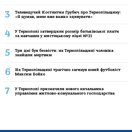
3
Телеведучий Костянтин Грубич про Тернопільщину:
«Я думав, мене вже важко здивувати»
4
У Тернополі затвердили розмір батьківської плати
за навчання у мистецькому ліцеї №21
5
Три дні був безвісти: на Тернопільщині чоловіка
знайшли мертвим
6
На Тернопільщині трагічно загинув юний футболіст
Максим Бойко
7
У Тернополі призначили нового начальника
управління житлово-комунального господарства