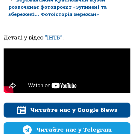
розпочинає фотопроєкт «Зупинені та
збережені… Фотоісторія Бережан»
Деталі у відео
“ІНТБ”
:
Читайте нас у Google News
Читайте нас у Telegram