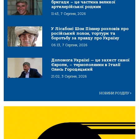
бригади – це частина великої
артилерійської родини
11:43, 7 Серпня, 2026
У Лісабоні Шон Піннер розповів про
російський полон, тортури та
боротьбу за правду про Україну
06:13, 7 Серпня, 2026
Допомога Україні — це захист самої
Європи, – тернополянин в Італії
Олесь Городецький
21:02, 3 Серпня, 2026
НОВИНИ РОЗДІЛУ
>