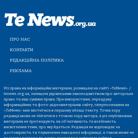
ПРО НАС
КОНТАКТИ
РЕДАКЦІЙНА ПОЛІТИКА
РЕКЛАМА
Усі права на інформаційні матеріали, розміщені на сайті «TeNews» /
tenews.org.ua, захищені українським законодавством про авторське
право та інші суміжні права. При використанні, передруку
інформаційних та фото-,відеоматеріалів сайту, гіперпосилання на
«TeNews» має міститися в першому абзаці тексту. Точка зору
редакції може не збігатися з точкою зору автора, а усі опубліковані
матеріали не претендують на об'єктивність та всебічність
висвітлення теми, про яку йдеться. Редакція не відповідає за
достовірність та тлумачення наведеної інформації, а також може не
поділяти погляди та думки, висловлені читачами сайту в