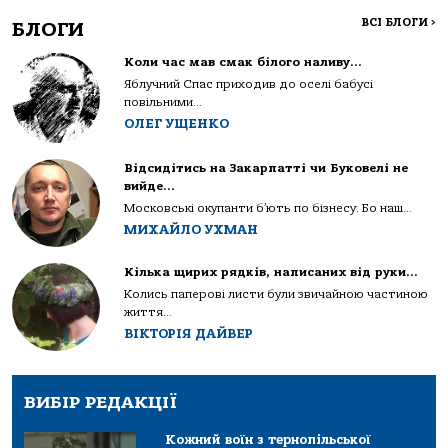
ВСІ БЛОГИ
>
БЛОГИ
Коли час мав смак білого наливу…
Яблучний Спас приходив до оселі бабусі
повільними...
ОЛЕГ УЩЕНКО
Відсидітись на Закарпатті чи Буковелі не
вийде…
Московські окупанти б’ють по бізнесу. Бо наш...
МИХАЙЛО УХМАН
Кілька щирих рядків, написаних від руки…
Колись паперові листи були звичайною частиною
життя...
ВІКТОРІЯ ДАЙВЕР
ВИБІР РЕДАКЦІЇ
Кожний воїн з тернопільської