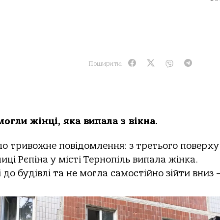
Поширити:
гли жінці, яка випала з вікна.
ло тривожне повідомлення: з третього поверху
ці Рєпіна у місті Тернопіль випала жінка.
о будівлі та не могла самостійно зійти вниз —