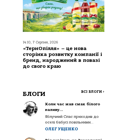
14:10, 7 Серпня, 2026
«ТернОпілля» – це нова
сторінка розвитку компанії і
бренд, народжений в повазі
до свого краю
ВСІ БЛОГИ
>
БЛОГИ
Коли час мав смак білого
наливу…
Яблучний Спас приходив до
оселі бабусі повільними...
ОЛЕГ УЩЕНКО