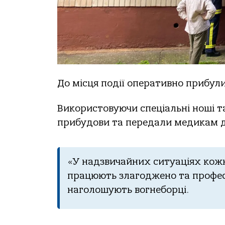
До місця події оперативно прибул
Використовуючи спеціальні ноші т
прибудови та передали медикам дл
«У надзвичайних ситуаціях кожн
працюють злагоджено та професі
наголошують вогнеборці.