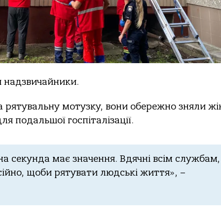
и надзвичайники.
а рятувальну мотузку, вони обережно зняли жі
я подальшої госпіталізації.
а секунда має значення. Вдячні всім службам, 
йно, щоби рятувати людські життя», –