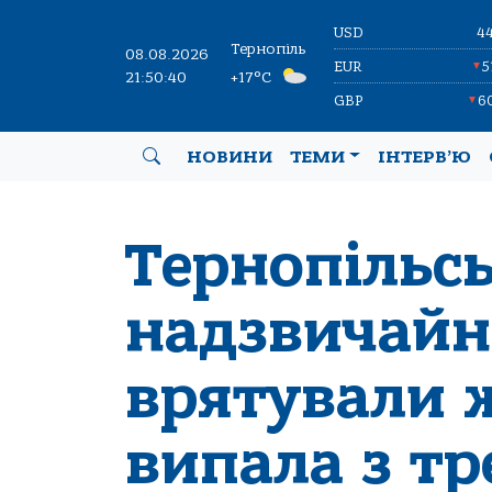
USD
4
Тернопіль
08.08.2026
EUR
5
▼
21:50:41
+17°C
GBP
6
▼
НОВИНИ
ТЕМИ
ІНТЕРВ’Ю
Тернопільсь
надзвичай
врятували ж
випала з тр