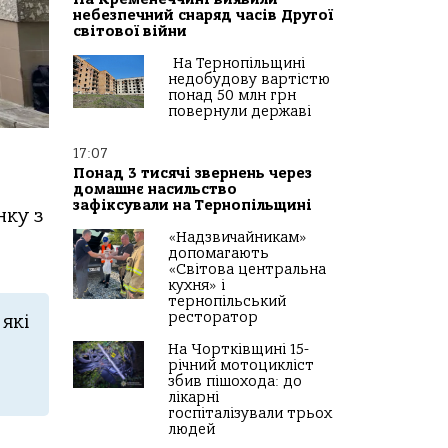
небезпечний снаряд часів Другої
світової війни
На Тернопільщині
недобудову вартістю
понад 50 млн грн
повернули державі
17:07
Понад 3 тисячі звернень через
домашнє насильство
зафіксували на Тернопільщині
нку з
«Надзвичайникам»
допомагають
«Світова центральна
кухня» і
тернопільський
ресторатор
які
На Чортківщині 15-
річний мотоцикліст
збив пішохода: до
лікарні
госпіталізували трьох
людей