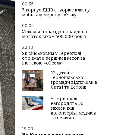
00:35
7 корпус ДШВ створює власну
мобільну мережу зв’язку
00:05
Унікальна знахідка: знайдено
молоток віком 500 000 років
22:10
Як військовим у Тернополі
отримати перший внесок за
іпотекою «єОселя»
42 дітей із
Тернопільської
громади відпочили в
Литві та Естонії
У Тернополі
нагородять 56
захисників,
волонтерів, медиків
та освітян
19:00
На Кременеччині виявили