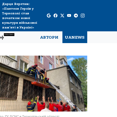
Дарця Веретюк:
«Пантеон Героїв у
Тернополі став
початком нової
культури військової
пам’яті в Україні»
СПЕЦТЕМА
рф
АВТОРИ
UANEWS
о: ГУ ДСНС в Тернопільській області