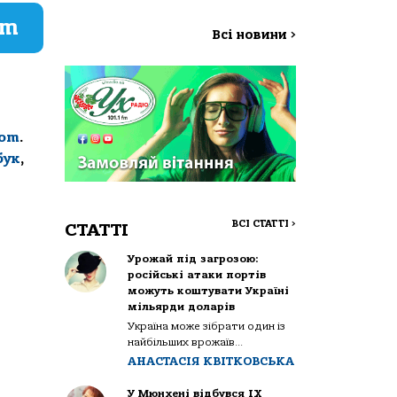
am
Всі новини
>
com
.
бук
,
ВСІ СТАТТІ
>
СТАТТІ
Урожай під загрозою:
російські атаки портів
можуть коштувати Україні
мільярди доларів
Україна може зібрати один із
найбільших врожаїв...
АНАСТАСІЯ КВІТКОВСЬКА
У Мюнхені відбувся IX