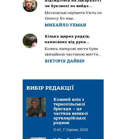
Відсидітись на Закарпатті
чи Буковелі не вийде…
Московські окупанти б’ють по
бізнесу. Бо наш...
МИХАЙЛО УХМАН
Кілька щирих рядків,
написаних від руки…
Колись паперові листи були
звичайною частиною життя...
ВІКТОРІЯ ДАЙВЕР
ВИБІР РЕДАКЦІЇ
Кожний воїн з
тернопільської
бригади – це
частина великої
артилерійської
родини
11:43, 7 Серпня, 2026