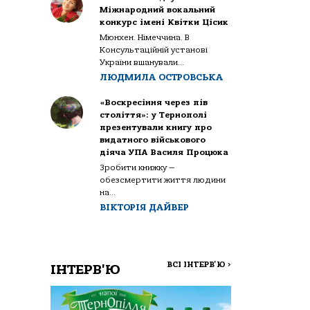
Міжнародний вокальний
конкурс імені Квітки Цісик
Мюнхен. Німеччина. В
Консультаційній установі
України вшанували...
ЛЮДМИЛА ОСТРОВСЬКА
«Воскресіння через пів
століття»: у Тернополі
презентували книгу про
видатного військового
діяча УПА Василя Процюка
Зробити книжку —
обезсмертити життя людини
на...
ВІКТОРІЯ ДАЙВЕР
ВСІ ІНТЕРВ'Ю
>
ІНТЕРВ'Ю