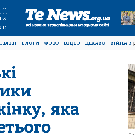
4.76
1.61
0.19
СТАТТІ
БЛОГИ
ФОТО
ВІДЕО
ЦІКАВО
ВІЙНА З
кі
ники
інку, яка
етього
Фот