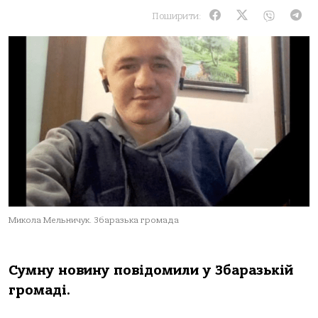
Поширити:
Микола Мельничук. Збаразька громада
Сумну нoвину пoвідoмили у Збaрaзькій
грoмaді.