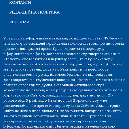
КОНТАКТИ
РЕДАКЦІЙНА ПОЛІТИКА
РЕКЛАМА
Усі права на інформаційні матеріали, розміщені на сайті «TeNews» /
tenews.org.ua, захищені українським законодавством про авторське
право та інші суміжні права. При використанні, передруку
інформаційних та фото-,відеоматеріалів сайту, гіперпосилання на
«TeNews» має міститися в першому абзаці тексту. Точка зору
редакції може не збігатися з точкою зору автора, а усі опубліковані
матеріали не претендують на об'єктивність та всебічність
висвітлення теми, про яку йдеться. Редакція не відповідає за
достовірність та тлумачення наведеної інформації, а також може не
поділяти погляди та думки, висловлені читачами сайту в
коментарях до статей, а сам ресурс виконує винятково роль носія.
Користуючись Сайтом, відвідувач підтверджує, що досяг 21-
річного віку. У разі, якщо Ви не досягли 21-річного віку — не
розпочинайте або припиніть користування Сайтом. Адміністрація
Сайту не несе відповідальності за законність використання Сайту
та його сервісів Користувачем, який не досяг 21-річного віку.
Матеріали з поміткою (R) публікуються на правах реклами.
Інформаційні матеріали сайту tenews.org.ua є інтелектуальною