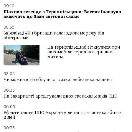
09:10
Шахова легенда з Тернопільщини: Василя Іванчука
включать до Зали світової слави
08:35
Зв’язківці 40-ї бригади налагодили мережу під
обстрілами
На Тернопільщині зіткнулися три
автомобілі: серед потерпілих —
дитина
08:05
Чи можна їсти яблучні огризки: небезпека насіння
06:35
На Закарпатті арештували двох ексначальників ТЦК
06:05
Ефективність ППО України у липні: статистика збиття
цілей
00:35