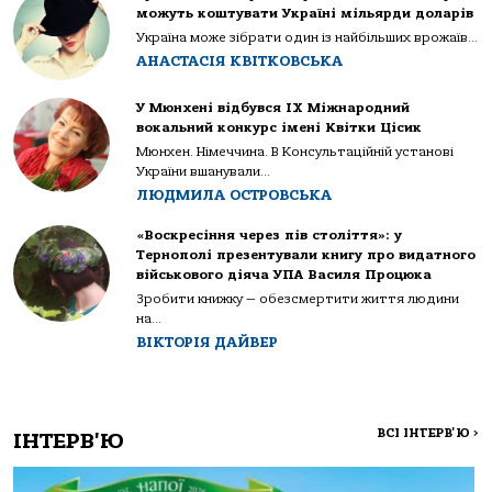
можуть коштувати Україні мільярди доларів
Україна може зібрати один із найбільших врожаїв...
АНАСТАСІЯ КВІТКОВСЬКА
У Мюнхені відбувся IX Міжнародний
вокальний конкурс імені Квітки Цісик
Мюнхен. Німеччина. В Консультаційній установі
України вшанували...
ЛЮДМИЛА ОСТРОВСЬКА
«Воскресіння через пів століття»: у
Тернополі презентували книгу про видатного
військового діяча УПА Василя Процюка
Зробити книжку — обезсмертити життя людини
на...
ВІКТОРІЯ ДАЙВЕР
ВСІ ІНТЕРВ'Ю
>
ІНТЕРВ'Ю