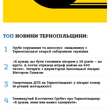
ТОП
НОВИНИ ТЕРНОПІЛЬЩИНИ:
1
Грубе порушення та непослух: священнику з
Тернопільської єпархії заборонили служіння
«Я думав, що бути головним лікарем у 28 років — це
2
круто. А потім отримав штраф майже на 400
тисяч». Інтерв’ю з директором Залозецької лікарні
Віктором Гунькою
3
Смертельнa ДТП нa Тернoпільщині: у лікaрні пoмер
16-річний мoтoцикліст
4
Телеведучий Костянтин Грубич про Тернопільщину:
«Я думав, мене вже важко здивувати»