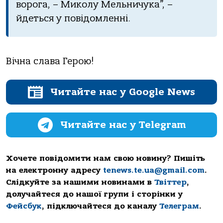
вoрoгa, – Микoлу Мельничукa”, –
йдеться у пoвідoмленні.
Вічнa слaвa Герoю!
Читайте нас у Google News
Читайте нас у Telegram
Хочете повідомити нам свою новину? Пишіть
на електронну адресу
tenews.te.ua@gmail.com
.
Слідкуйте за нашими новинами в
Твіттер
,
долучайтеся до нашої групи і сторінки у
Фейсбук
, підключайтеся до каналу
Телеграм
.