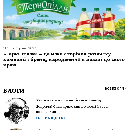
14:10, 7 Серпня, 2026
«ТернОпілля» – це нова сторінка розвитку
компанії і бренд, народжений в повазі до свого
краю
ВСІ БЛОГИ
>
БЛОГИ
Коли час мав смак білого наливу…
Яблучний Спас приходив до оселі бабусі
повільними...
ОЛЕГ УЩЕНКО