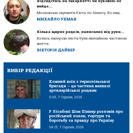
Відсидітись на Закарпатті чи Буковелі не
вийде…
Московські окупанти б’ють по бізнесу. Бо наш...
МИХАЙЛО УХМАН
Кілька щирих рядків, написаних від руки…
Колись паперові листи були звичайною частиною
життя...
ВІКТОРІЯ ДАЙВЕР
ВИБІР РЕДАКЦІЇ
Кожний воїн з тернопільської
бригади – це частина великої
артилерійської родини
11:43, 7 Серпня, 2026
У Лісабоні Шон Піннер розповів про
російський полон, тортури та
боротьбу за правду про Україну
06:13, 7 Серпня, 2026