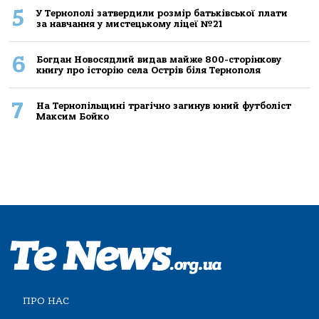
5
У Тернополі затвердили розмір батьківської плати
за навчання у мистецькому ліцеї №21
6
Богдан Новосядлий видав майже 800-сторінкову
книгу про історію села Острів біля Тернополя
7
На Тернопільщині трагічно загинув юний футболіст
Максим Бойко
ПРО НАС