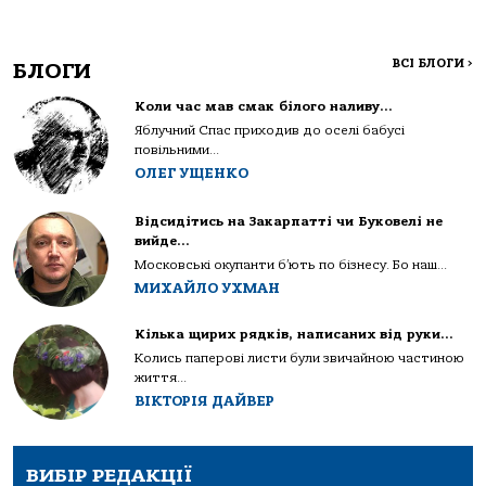
ВСІ БЛОГИ
>
БЛОГИ
Коли час мав смак білого наливу…
Яблучний Спас приходив до оселі бабусі
повільними...
ОЛЕГ УЩЕНКО
Відсидітись на Закарпатті чи Буковелі не
вийде…
Московські окупанти б’ють по бізнесу. Бо наш...
МИХАЙЛО УХМАН
Кілька щирих рядків, написаних від руки…
Колись паперові листи були звичайною частиною
життя...
ВІКТОРІЯ ДАЙВЕР
ВИБІР РЕДАКЦІЇ