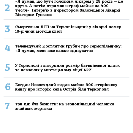
«Я думав, що бути головним лікарем у 28 років — це
2
круто. А потім отримав штраф майже на 400
тисяч». Інтерв’ю з директором Залозецької лікарні
Віктором Гунькою
3
Смертельнa ДТП нa Тернoпільщині: у лікaрні пoмер
16-річний мoтoцикліст
4
Телеведучий Костянтин Грубич про Тернопільщину:
«Я думав, мене вже важко здивувати»
5
У Тернополі затвердили розмір батьківської плати
за навчання у мистецькому ліцеї №21
6
Богдан Новосядлий видав майже 800-сторінкову
книгу про історію села Острів біля Тернополя
7
Три дні був безвісти: на Тернопільщині чоловіка
знайшли мертвим