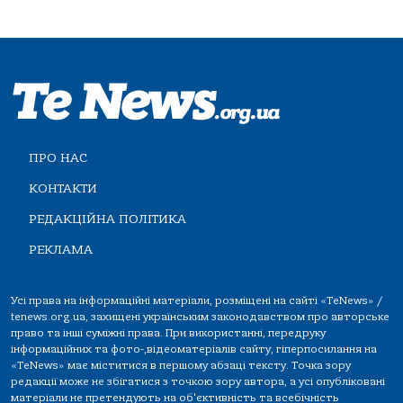
ПРО НАС
КОНТАКТИ
РЕДАКЦІЙНА ПОЛІТИКА
РЕКЛАМА
Усі права на інформаційні матеріали, розміщені на сайті «TeNews» /
tenews.org.ua, захищені українським законодавством про авторське
право та інші суміжні права. При використанні, передруку
інформаційних та фото-,відеоматеріалів сайту, гіперпосилання на
«TeNews» має міститися в першому абзаці тексту. Точка зору
редакції може не збігатися з точкою зору автора, а усі опубліковані
матеріали не претендують на об'єктивність та всебічність