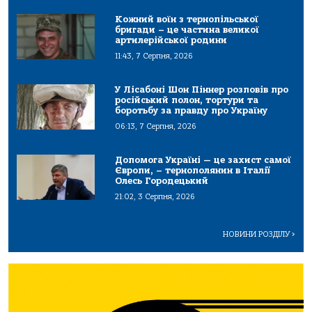
Кожний воїн з тернопільської
бригади – це частина великої
артилерійської родини
11:43, 7 Серпня, 2026
У Лісабоні Шон Піннер розповів про
російський полон, тортури та
боротьбу за правду про Україну
06:13, 7 Серпня, 2026
Допомога Україні — це захист самої
Європи, – тернополянин в Італії
Олесь Городецький
21:02, 3 Серпня, 2026
НОВИНИ РОЗДІЛУ
>