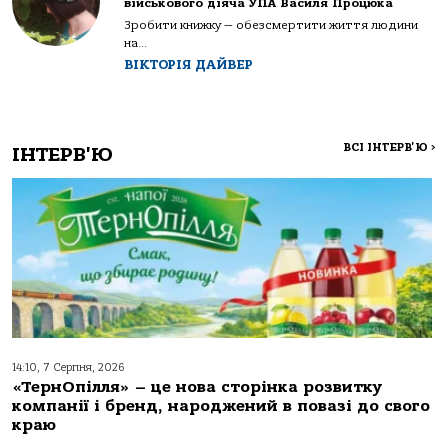
військового діяча УПА Василя Процюка
Зробити книжку — обезсмертити життя людини
на...
ВІКТОРІЯ ДАЙВЕР
ВСІ ІНТЕРВ'Ю
>
ІНТЕРВ'Ю
14:10, 7 Серпня, 2026
«ТернОпілля» – це нова сторінка розвитку
компанії і бренд, народжений в повазі до свого
краю