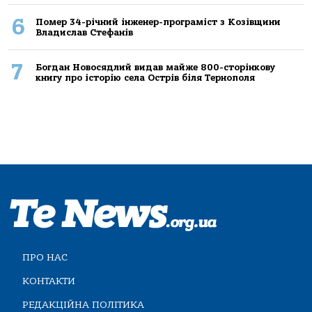
6
Помер 34-річний інженер-програміст з Козівщини
Владислав Стефанів
7
Богдан Новосядлий видав майже 800-сторінкову
книгу про історію села Острів біля Тернополя
ПРО НАС
КОНТАКТИ
РЕДАКЦІЙНА ПОЛІТИКА