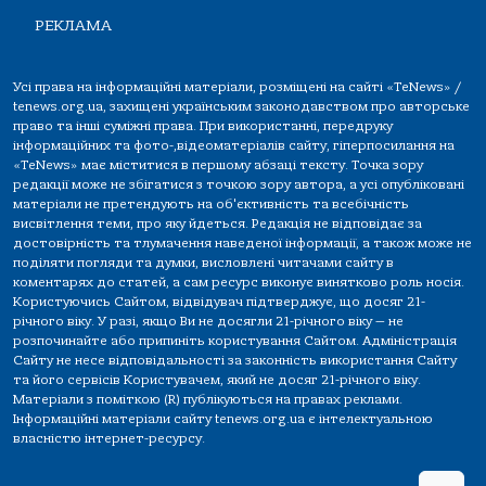
РЕКЛАМА
Усі права на інформаційні матеріали, розміщені на сайті «TeNews» /
tenews.org.ua, захищені українським законодавством про авторське
право та інші суміжні права. При використанні, передруку
інформаційних та фото-,відеоматеріалів сайту, гіперпосилання на
«TeNews» має міститися в першому абзаці тексту. Точка зору
редакції може не збігатися з точкою зору автора, а усі опубліковані
матеріали не претендують на об'єктивність та всебічність
висвітлення теми, про яку йдеться. Редакція не відповідає за
достовірність та тлумачення наведеної інформації, а також може не
поділяти погляди та думки, висловлені читачами сайту в
коментарях до статей, а сам ресурс виконує винятково роль носія.
Користуючись Сайтом, відвідувач підтверджує, що досяг 21-
річного віку. У разі, якщо Ви не досягли 21-річного віку — не
розпочинайте або припиніть користування Сайтом. Адміністрація
Сайту не несе відповідальності за законність використання Сайту
та його сервісів Користувачем, який не досяг 21-річного віку.
Матеріали з поміткою (R) публікуються на правах реклами.
Інформаційні матеріали сайту tenews.org.ua є інтелектуальною
власністю інтернет-ресурсу.