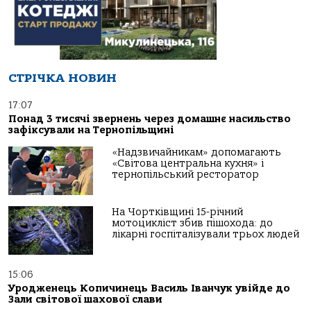
СТРІЧКА НОВИН
17:07
Понад 3 тисячі звернень через домашнє насильство
зафіксували на Тернопільщині
«Надзвичайникам» допомагають
«Світова центральна кухня» і
тернопільський ресторатор
На Чортківщині 15-річний
мотоцикліст збив пішохода: до
лікарні госпіталізували трьох людей
15:06
Уродженець Копичинець Василь Іванчук увійде до
Зали світової шахової слави