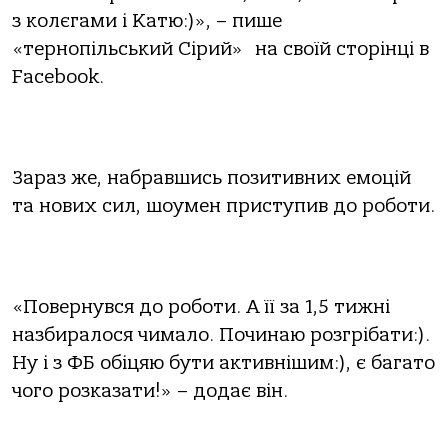
з колєгами і Катю:)», – пише
«тернопільський Сірий» на своїй сторінці в
Facebook.
Зараз же, набравшись позитивних емоцій
та нових сил, шоумен приступив до роботи.
«Повернувся до роботи. А її за 1,5 тижні
назбиралося чимало. Починаю розгрібати:).
Ну і з ФБ обіцяю бути активнішим:), є багато
чого розказати!» – додає він.