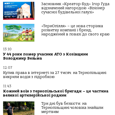
Засновник «Креатор-Буд» Ігор Гуда
відзначений нагородою «Візіонер
сучасної будівельної галузі»
«ТернОпілля» – це нова сторінка
розвитку компанії і бренд,
народжений в повазі до свого краю
13:10
У 44 роки помер учасник АТО з Козівщини
Володимир Вельма
12:07
Купив права в інтернеті за 27 тисяч: на Тернопільщині
викрили водія з підробкою
11:43
Кожний воїн з тернопільської бригади – це частина
великої артилерійської родини
Три дні був безвісти: на
Тернопільщині чоловіка знайшли
мертвим