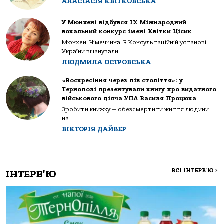
АНАСТАСІЯ КВІТКОВСЬКА
У Мюнхені відбувся IX Міжнародний
вокальний конкурс імені Квітки Цісик
Мюнхен. Німеччина. В Консультаційній установі
України вшанували...
ЛЮДМИЛА ОСТРОВСЬКА
«Воскресіння через пів століття»: у
Тернополі презентували книгу про видатного
військового діяча УПА Василя Процюка
Зробити книжку — обезсмертити життя людини
на...
ВІКТОРІЯ ДАЙВЕР
ВСІ ІНТЕРВ'Ю
>
ІНТЕРВ'Ю