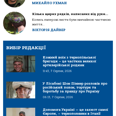
МИХАЙЛО УХМАН
Кілька щирих рядків, написаних від руки…
Колись паперові листи були звичайною частиною
життя...
ВІКТОРІЯ ДАЙВЕР
ВИБІР РЕДАКЦІЇ
Кожний воїн з тернопільської
бригади – це частина великої
артилерійської родини
11:43, 7 Серпня, 2026
У Лісабоні Шон Піннер розповів про
російський полон, тортури та
боротьбу за правду про Україну
06:13, 7 Серпня, 2026
Допомога Україні — це захист самої
Європи, – тернополянин в Італії