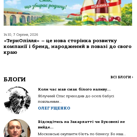
14:10, 7 Серпня, 2026
«ТернОпілля» – це нова сторінка розвитку
компанії і бренд, народжений в повазі до свого
краю
ВСІ БЛОГИ
>
БЛОГИ
Коли час мав смак білого наливу…
Яблучний Спас приходив до оселі бабусі
повільними...
ОЛЕГ УЩЕНКО
Відсидітись на Закарпатті чи Буковелі не
вийде…
Московські окупанти б’ють по бізнесу. Бо наш...