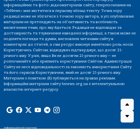
інформаційних та фото-,відеоматеріалів сайту, гіперпосилання на
«TeNews» має міститися в першому абзаці тексту. Точка зору
редакції може не збігатися з точкою зору автора, а усі опубліковані
матеріали не претендують на об'єктивність та всебічність
висвітлення теми, про яку йдеться. Редакція не відповідає за
достовірність та тлумачення наведеної інформації, а також може не
поділяти погляди та думки, висловлені читачами сайту в
коментарях до статей, а сам ресурс виконує винятково роль носія.
Користуючись Сайтом, відвідувач підтверджує, що досяг 21-
річного віку. У разі, якщо Ви не досягли 21-річного віку — не
розпочинайте або припиніть користування Сайтом. Адміністрація
Сайту не несе відповідальності за законність використання Сайту
та його сервісів Користувачем, який не досяг 21-річного віку.
Матеріали з поміткою (R) публікуються на правах реклами.
Інформаційні матеріали сайту tenews.org.ua є інтелектуальною
власністю інтернет-ресурсу.
Інформаційний партнер: