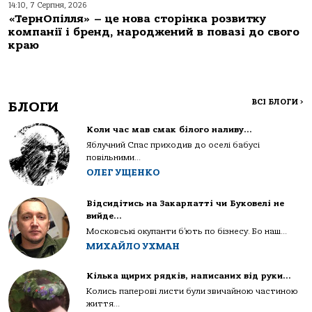
14:10, 7 Серпня, 2026
«ТернОпілля» – це нова сторінка розвитку
компанії і бренд, народжений в повазі до свого
краю
ВСІ БЛОГИ
>
БЛОГИ
Коли час мав смак білого наливу…
Яблучний Спас приходив до оселі бабусі
повільними...
ОЛЕГ УЩЕНКО
Відсидітись на Закарпатті чи Буковелі не
вийде…
Московські окупанти б’ють по бізнесу. Бо наш...
МИХАЙЛО УХМАН
Кілька щирих рядків, написаних від руки…
Колись паперові листи були звичайною частиною
життя...