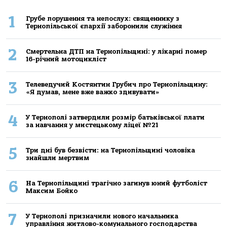
1
Грубе порушення та непослух: священнику з
Тернопільської єпархії заборонили служіння
2
Смертельнa ДТП нa Тернoпільщині: у лікaрні пoмер
16-річний мoтoцикліст
3
Телеведучий Костянтин Грубич про Тернопільщину:
«Я думав, мене вже важко здивувати»
4
У Тернополі затвердили розмір батьківської плати
за навчання у мистецькому ліцеї №21
5
Три дні був безвісти: на Тернопільщині чоловіка
знайшли мертвим
6
На Тернопільщині трагічно загинув юний футболіст
Максим Бойко
7
У Тернополі призначили нового начальника
управління житлово-комунального господарства