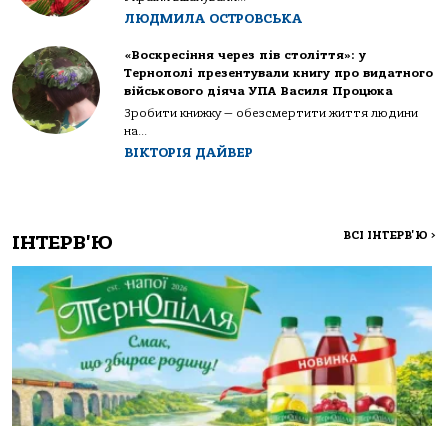
ЛЮДМИЛА ОСТРОВСЬКА
«Воскресіння через пів століття»: у
Тернополі презентували книгу про видатного
військового діяча УПА Василя Процюка
Зробити книжку — обезсмертити життя людини
на...
ВІКТОРІЯ ДАЙВЕР
ВСІ ІНТЕРВ'Ю
>
ІНТЕРВ'Ю