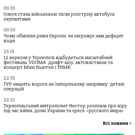
00:35
Олеся стала військовою після розстрілу автобуса
окупантами
00:05
Чому обміліли річки Європи: чи загрожує нам дефіцит
води
23:13
12 вересня у Тернополі відбудеться масштабний
фестиваль VDOMA: дрифт-шоу, автовиставка та
концерт Міки Ньютон і ТНМК
22:35
ГУР нищить ворога на Запорізькому напрямку: деталі
операцій
22:12
Тернопільський митрополит Нестор розповів про віру
під час війни, долю України та єресь «русского мира»
Всі новини
>