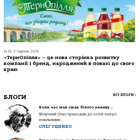
14:10, 7 Серпня, 2026
«ТернОпілля» – це нова сторінка розвитку
компанії і бренд, народжений в повазі до свого
краю
ВСІ БЛОГИ
>
БЛОГИ
Коли час мав смак білого наливу…
Яблучний Спас приходив до оселі бабусі
повільними...
ОЛЕГ УЩЕНКО