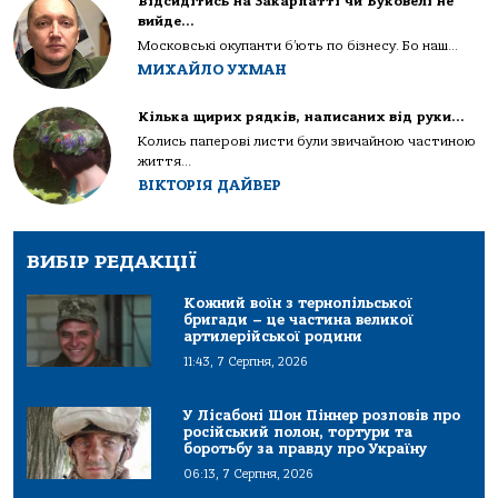
Відсидітись на Закарпатті чи Буковелі не
вийде…
Московські окупанти б’ють по бізнесу. Бо наш...
МИХАЙЛО УХМАН
Кілька щирих рядків, написаних від руки…
Колись паперові листи були звичайною частиною
життя...
ВІКТОРІЯ ДАЙВЕР
ВИБІР РЕДАКЦІЇ
Кожний воїн з тернопільської
бригади – це частина великої
артилерійської родини
11:43, 7 Серпня, 2026
У Лісабоні Шон Піннер розповів про
російський полон, тортури та
боротьбу за правду про Україну
06:13, 7 Серпня, 2026