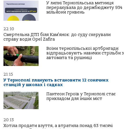
У липні Тернопільська митниця
перерахувала до держбюджету 934
мільйони гривень
22:10
Смертельна ДТП біля Кам’янок: до суду скерували
справу водія Opel Zafira
Воїни тернопільської артбригади
відпрацьовують навички стрільби з
автомата та рушниці
21:15
У Тернополі планують встановити 12 сонячних
станцій у школах і садках
Пантеон Героїв у Тернополі стає
прикладом для інших міст
20:13
Хотіла продати взуття, а втратила понад 63 тисячі