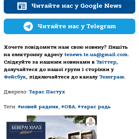
Читайте нас у Google News
Читайте нас у Telegram
Хочете повідомити нам свою новину? Пишіть
на електронну адресу
tenews.te.ua@gmail.com
.
Слідкуйте за нашими новинами в
Твіттер
,
долучайтеся до нашої групи і сторінки у
Фейсбук
, підключайтеся до каналу
Телеграм
.
Джерело:
Тарас Пастух
Теги:
#новий радник
,
#ОВА
,
#тарас радь