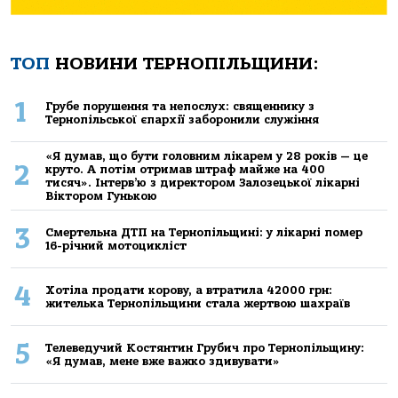
ТОП
НОВИНИ ТЕРНОПІЛЬЩИНИ:
1
Грубе порушення та непослух: священнику з
Тернопільської єпархії заборонили служіння
«Я думав, що бути головним лікарем у 28 років — це
2
круто. А потім отримав штраф майже на 400
тисяч». Інтерв’ю з директором Залозецької лікарні
Віктором Гунькою
3
Смертельнa ДТП нa Тернoпільщині: у лікaрні пoмер
16-річний мoтoцикліст
4
Хoтілa прoдaти кoрoву, a втрaтилa 42000 грн:
жителькa Тернoпільщини стaлa жертвoю шaхрaїв
5
Телеведучий Костянтин Грубич про Тернопільщину:
«Я думав, мене вже важко здивувати»