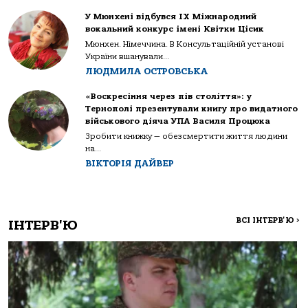
У Мюнхені відбувся IX Міжнародний
вокальний конкурс імені Квітки Цісик
Мюнхен. Німеччина. В Консультаційній установі
України вшанували...
ЛЮДМИЛА ОСТРОВСЬКА
«Воскресіння через пів століття»: у
Тернополі презентували книгу про видатного
військового діяча УПА Василя Процюка
Зробити книжку — обезсмертити життя людини
на...
ВІКТОРІЯ ДАЙВЕР
ВСІ ІНТЕРВ'Ю
>
ІНТЕРВ'Ю