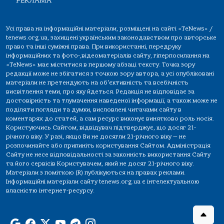
РЕКЛАМА
Усі права на інформаційні матеріали, розміщені на сайті «TeNews» /
tenews.org.ua, захищені українським законодавством про авторське
право та інші суміжні права. При використанні, передруку
інформаційних та фото-,відеоматеріалів сайту, гіперпосилання на
«TeNews» має міститися в першому абзаці тексту. Точка зору
редакції може не збігатися з точкою зору автора, а усі опубліковані
матеріали не претендують на об'єктивність та всебічність
висвітлення теми, про яку йдеться. Редакція не відповідає за
достовірність та тлумачення наведеної інформації, а також може не
поділяти погляди та думки, висловлені читачами сайту в
коментарях до статей, а сам ресурс виконує винятково роль носія.
Користуючись Сайтом, відвідувач підтверджує, що досяг 21-
річного віку. У разі, якщо Ви не досягли 21-річного віку — не
розпочинайте або припиніть користування Сайтом. Адміністрація
Сайту не несе відповідальності за законність використання Сайту
та його сервісів Користувачем, який не досяг 21-річного віку.
Матеріали з поміткою (R) публікуються на правах реклами.
Інформаційні матеріали сайту tenews.org.ua є інтелектуальною
власністю інтернет-ресурсу.