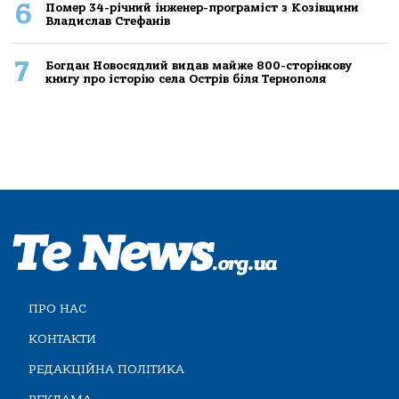
6
Помер 34-річний інженер-програміст з Козівщини
Владислав Стефанів
7
Богдан Новосядлий видав майже 800-сторінкову
книгу про історію села Острів біля Тернополя
ПРО НАС
КОНТАКТИ
РЕДАКЦІЙНА ПОЛІТИКА