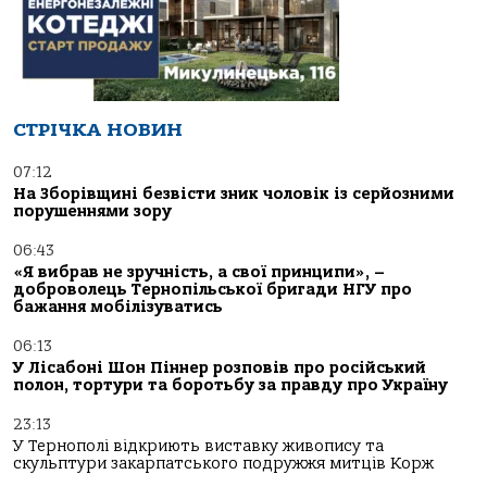
СТРІЧКА НОВИН
07:12
На Зборівщині безвісти зник чоловік із серйозними
порушеннями зору
06:43
«Я вибрав не зручність, а свої принципи», –
доброволець Тернопільської бригади НГУ про
бажання мобілізуватись
06:13
У Лісабоні Шон Піннер розповів про російський
полон, тортури та боротьбу за правду про Україну
23:13
У Тернополі відкриють виставку живопису та
скульптури закарпатського подружжя митців Корж