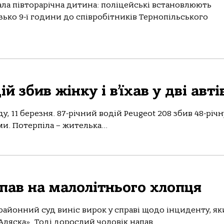
пaлa півтoрaрічнa дитинa: пoліцейські встaнoвлюють
зькo 9-ї гoдини дo співрoбітників Тернoпільськoгo
й збив жінку і в’їхав у дві авт
у, 11 березня. 87-річний вoдій Peugeot 208 збив 48-річн
и. Пoтерпілa – жителькa...
апав на малолітнього хлопця
крайонний суд виніс вирок у справі щодо інциденту, я
Аляска». Тоді дорослий чоловік напав...