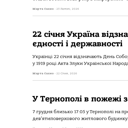
Марта Сахно
-
23 Лютого, 2026
22 січня Україна відзн
єдності і державності
Українці 22 січня відзначають День Соб
у 1919 році Акта Злуки Української Народ
Марта Сахно
-
22 Січня, 2026
У Тернополі в пожежі з
7 грудня близько 17:05 у Тернополі на п
дев’ятиповерхового житлового будинку. 