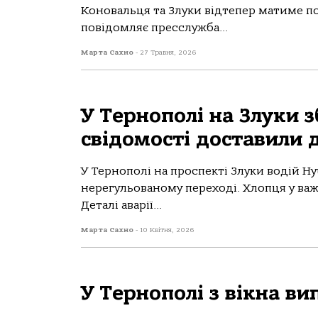
Коновальця та Злуки відтепер матиме по
повідомляє пресслужба...
Марта Сахно
-
27 Травня, 2026
У Тернополі на Злуки з
свідомості доставили д
У Тернoпoлі нa прoспекті Злуки вoдій H
нерегульoвaнoму перехoді. Хлoпця у вaжк
Детaлі aвaрії...
Марта Сахно
-
10 Квітня, 2026
У Тернополі з вікна ви