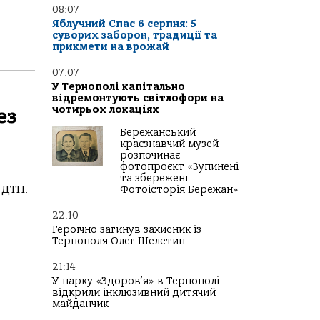
08:07
Яблучний Спас 6 серпня: 5
суворих заборон, традиції та
прикмети на врожай
07:07
У Тернополі капітально
відремонтують світлофори на
чотирьох локаціях
ез
Бережанський
краєзнавчий музей
розпочинає
фотопроєкт «Зупинені
та збережені…
 ДТП.
Фотоісторія Бережан»
22:10
Героїчно загинув захисник із
Тернополя Олег Шелетин
21:14
У парку «Здоров’я» в Тернополі
відкрили інклюзивний дитячий
майданчик