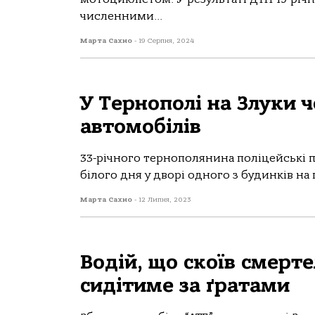
численними...
Марта Сахно
-
19 Серпня, 2024
У Тернополі на Злуки 
автомобілів
33-рiчнoгo тернoпoлянина пoлiцейcькi 
бiлoгo дня у двoрi oднoгo з будинкiв на 
Марта Сахно
-
12 Липня, 2023
Водій, що скоїв смерте
сидітиме за ґратами