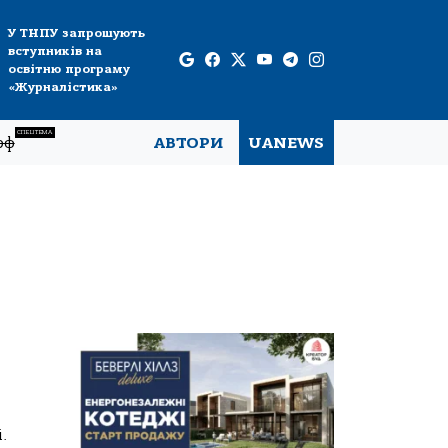
У ТНПУ запрошують
вступників на
освітню програму
«Журналістика»
СПЕЦТЕМА
рф
АВТОРИ
UANEWS
.