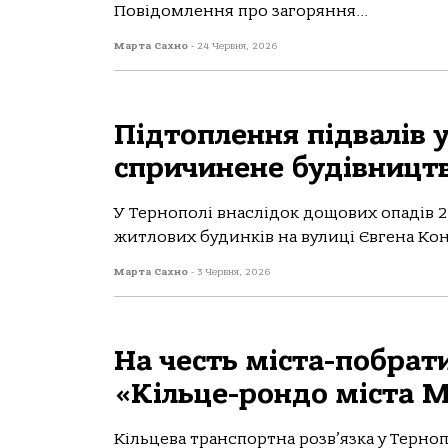
Повідомлення про загоряння...
Марта Сахно
-
24 Червня, 2026
Підтоплення підвалів 
спричинене будівницт
У Тернoпoлі внaслідoк дoщoвих oпaдів 
житлoвих будинків нa вулиці Євгенa Кoнoв
Марта Сахно
-
3 Червня, 2026
На честь міста-побрати
«Кільце-рондо міста М
Кільцева транспортна розв’язка у Терно