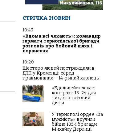
СТРІЧКА НОВИН
10:43
«Вдома всі чекають»: командир
гармати тернопілської бригади
розповів про бойовий шлях і
поранення
10:20
я
Шестеро людей постраждали в
ДТП у Кременці: серед
травмованих — 14-річний хлопець
«Едельвейс» чекає:
контракт 18–24 для
тих, хто готовий
діяти
У Тернополі орден «За
мужність» вручили
бійцю 105-ї бригади
Михайлу Дерлиці