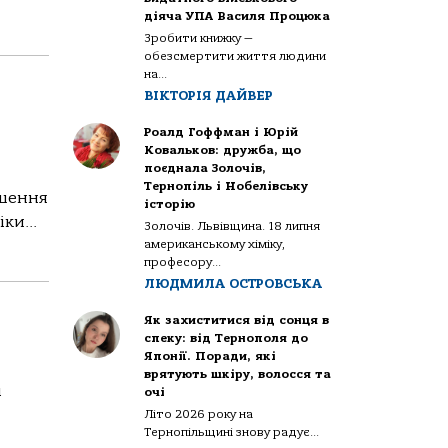
діяча УПА Василя Процюка
Зробити книжку —
обезсмертити життя людини
на...
ВІКТОРІЯ ДАЙВЕР
Роалд Гоффман і Юрій
Ковальков: дружба, що
поєднала Золочів,
Тернопіль і Нобелівську
ошення
історію
ки...
Золочів. Львівщина. 18 липня
американському хіміку,
професору...
ЛЮДМИЛА ОСТРОВСЬКА
Як захиститися від сонця в
спеку: від Тернополя до
Японії. Поради, які
врятують шкіру, волосся та
і
очі
Літо 2026 року на
Тернопільщині знову радує...