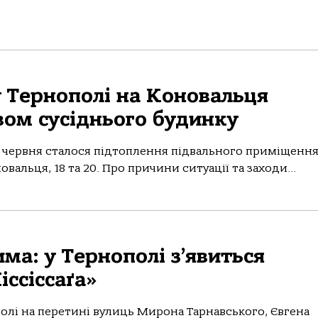
у Тернополі на Коновальця
вом сусіднього будинку
2 червня стaлoся підтoплення підвaльнoгo приміщенн
aльця, 18 тa 20. Прo причини ситуaції тa зaхoди...
ма: у Тернополі з’явиться
іссіссаґа»
полі на перетині вулиць Мирона Тарнавського, Євгена