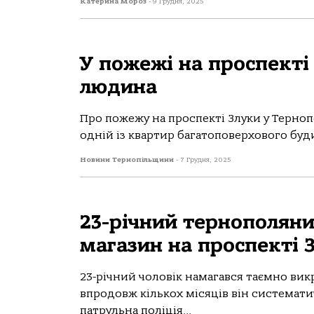
Катерина Мороз
-
9 Грудня, 2025
У пожежі на проспекті
людина
Про пожежу на проспекті Злуки у Терно
одній із квартир багатоповерхового буд
Новини Тернопільщини
-
7 Грудня, 2025
23-річний тернополян
магазин на проспекті 
23-річний чоловік намагався таємно вик
впродовж кількох місяців він системати
патрульна поліція...