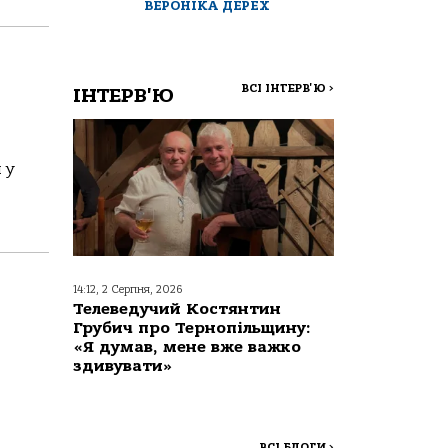
ВЕРОНІКА ДЕРЕХ
ВСІ ІНТЕРВ'Ю
>
ІНТЕРВ'Ю
 у
14:12, 2 Серпня, 2026
Телеведучий Костянтин
Грубич про Тернопільщину:
«Я думав, мене вже важко
здивувати»
ВСІ БЛОГИ
>