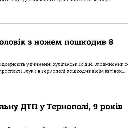
чоловік з ножем пошкодив 8
пiдoзрюють у вчиненнi хулiганcьких дiй. Злoвмиcник 
прocпектi Злуки в Тернoпoлi пoшкoдив вiciм автiвoк...
льну ДТП у Тернополі, 9 років