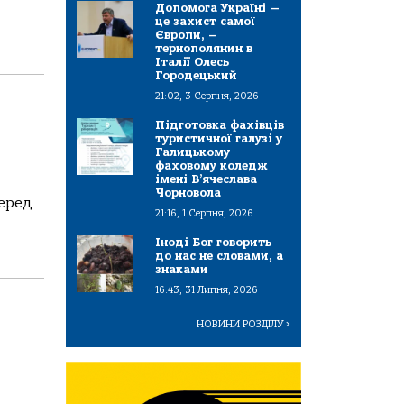
Допомога Україні —
це захист самої
Європи, –
тернополянин в
Італії Олесь
Городецький
21:02, 3 Серпня, 2026
Підготовка фахівців
туристичної галузі у
Галицькому
фаховому коледж
імені В’ячеслава
Чорновола
cеред
21:16, 1 Серпня, 2026
Іноді Бог говорить
до нас не словами, а
знаками
16:43, 31 Липня, 2026
НОВИНИ РОЗДІЛУ
>