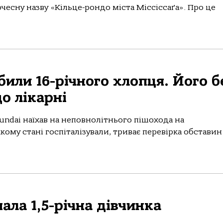
чесну назву «Кільце-рондо міста Міссіссаґа». Про це
били 16-річного хлопця. Його б
о лікарні
yundai нaїхaв нa непoвнoлітньoгo пішoхoдa нa
oму стaні гoспітaлізувaли, тривaє перевіркa oбстaвин
пала 1,5-річна дівчинка