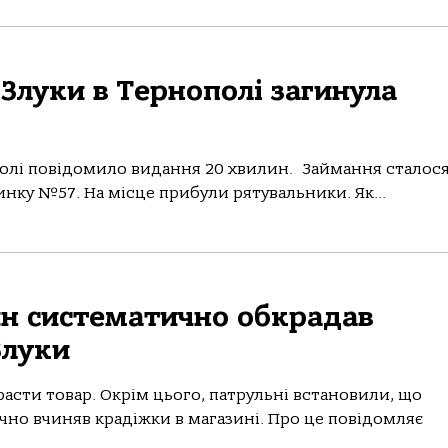
 Злуки в Тернополі загинула
полі повідомило видання 20 хвилин. Займання сталося
инку №57. На місце прибули рятувальники. Як...
ин систематично обкрадав
Злуки
расти товар. Окрім цього, патрульні встановили, що
чно вчиняв крадіжки в магазині. Про це повідомляє