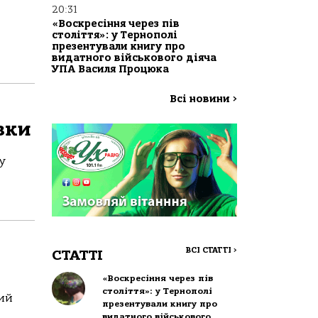
20:31
«Воскресіння через пів
століття»: у Тернополі
презентували книгу про
видатного військового діяча
УПА Василя Процюка
Всі новини
>
івки
у
ВСІ СТАТТІ
>
СТАТТІ
«Воскресіння через пів
століття»: у Тернополі
кий
презентували книгу про
видатного військового