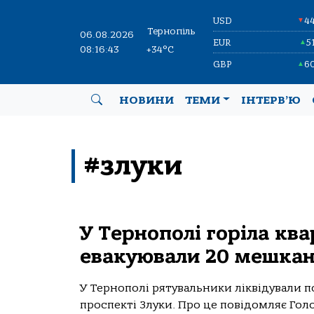
USD
4
▼
Тернопіль
06.08.2026
EUR
5
▲
08:16:44
+34°C
GBP
6
▲
НОВИНИ
ТЕМИ
ІНТЕРВ’Ю
#злуки
У Тернополі горіла ква
евакуювали 20 мешкан
У Тернополі рятувальники ліквідували 
проспекті Злуки. Про це повідомляє Гол