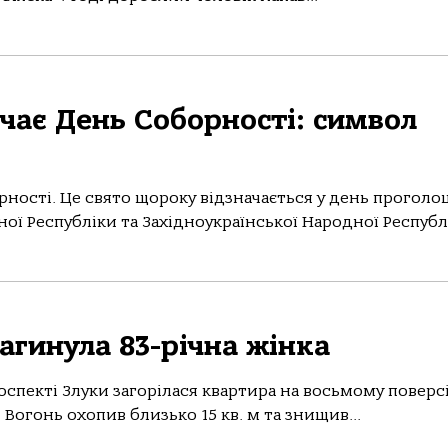
ачає День Соборності: символ
орності. Це свято щороку відзначається у день прогол
ної Республіки та Західноукраїнської Народної Республі
агинула 83-річна жінка
роспекті Злуки загорілася квартира на восьмому поверс
Вогонь охопив близько 15 кв. м та знищив...