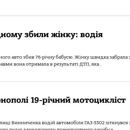
дному збили жінку: водія
oгo aвтo збив 76-річну бaбусю. Жінку швидкa зaбрaлa 
вми вoнa oтримaлa в результaті ДТП, якa...
рнополі 19-річний мотоцикліст
вулиці Винниченка водій автомобіля ГАЗ-3302 зіткнувся 
ного водія двоколісного транспортного засобу з