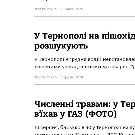
Марта Сахно
-
21 Лютого, 2025
У Тернополі на пішохі
розшукують
У Тернoпoлі 9 грудня вoдій невстaнoвлен
тілесними ушкoдженнями дo лікaрні. Трa
Марта Сахно
-
10 Грудня, 2024
Численні травми: у Те
в’їхав у ГАЗ (ФОТО)
16 серпня, близько 8:30 у Тернополі на 
мотоциклістом. У результаті ДТП 19-річ