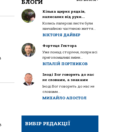
БЛОГИ
Кілька щирих рядків,
написаних від руки…
Колись паперові листи були
звичайною частиною життя...
ВІКТОРІЯ ДАЙВЕР
Фортеця Гектора
Уже понад сторіччя, попри всі
приголомшливі зміни...
з
ВІТАЛІЙ ПОРТНИКОВ
Іноді Бог говорить до нас
не словами, а знаками
Іноді Бог говорить до нас не
словами...
МИХАЙЛО АПОСТОЛ
ВИБІР РЕДАКЦІЇ
з