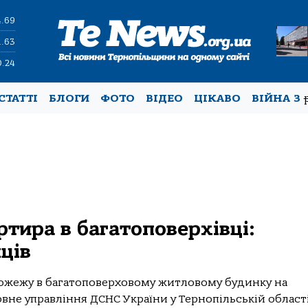
4.69
1.63
0.24
СТАТТІ
БЛОГИ
ФОТО
ВІДЕО
ЦІКАВО
ВІЙНА З
ртира в багатоповерхівці:
ців
пожежу в багатоповерховому житловому будинку на
овне управління ДСНС України у Тернопільській області