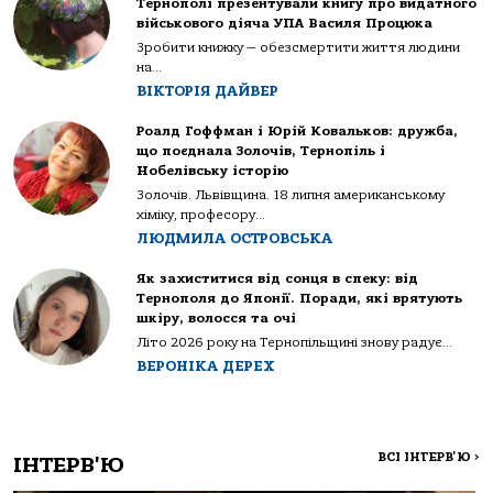
Тернополі презентували книгу про видатного
військового діяча УПА Василя Процюка
Зробити книжку — обезсмертити життя людини
на...
ВІКТОРІЯ ДАЙВЕР
Роалд Гоффман і Юрій Ковальков: дружба,
що поєднала Золочів, Тернопіль і
Нобелівську історію
Золочів. Львівщина. 18 липня американському
хіміку, професору...
ЛЮДМИЛА ОСТРОВСЬКА
Як захиститися від сонця в спеку: від
Тернополя до Японії. Поради, які врятують
шкіру, волосся та очі
Літо 2026 року на Тернопільщині знову радує...
ВЕРОНІКА ДЕРЕХ
ВСІ ІНТЕРВ'Ю
>
ІНТЕРВ'Ю