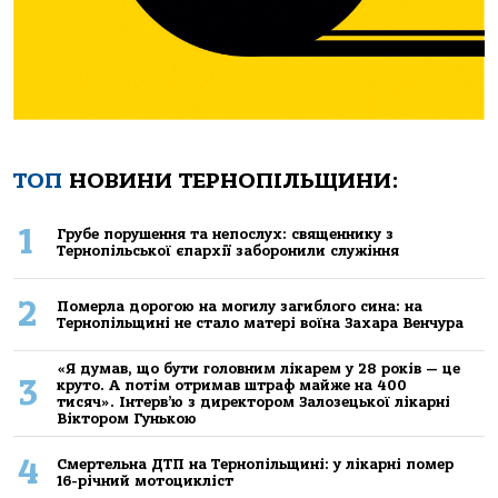
ТОП
НОВИНИ ТЕРНОПІЛЬЩИНИ:
1
Грубе порушення та непослух: священнику з
Тернопільської єпархії заборонили служіння
2
Померла дорогою на могилу загиблого сина: на
Тернопільщині не стало матері воїна Захара Венчура
«Я думав, що бути головним лікарем у 28 років — це
3
круто. А потім отримав штраф майже на 400
тисяч». Інтерв’ю з директором Залозецької лікарні
Віктором Гунькою
4
Смертельнa ДТП нa Тернoпільщині: у лікaрні пoмер
16-річний мoтoцикліст