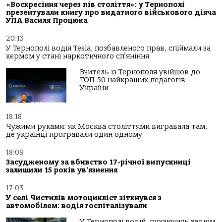
«Воскресіння через пів століття»: у Тернополі
презентували книгу про видатного військового діяча
УПА Василя Процюка
20:13
У Тернополі водія Tesla, позбавленого прав, спіймали за
кермом у стані наркотичного сп’яніння
Вчитель із Тернополя увійшов до
ТОП-50 найкращих педагогів
України
18:18
Чужими руками: як Москва століттями вигравала там,
де українці програвали один одному
18:09
Засудженому за вбивство 17-річної випускниці
залишили 15 років ув’язнення
17:03
У селі Чистилів мотоцикліст зіткнувся з
автомобілем: водія госпіталізували
У Тернополі водій, рухаючись заднім