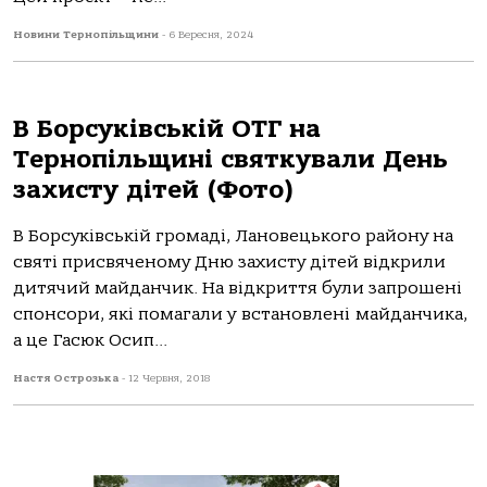
Новини Тернопільщини
-
6 Вересня, 2024
В Борсуківській ОТГ на
Тернопільщині святкували День
захисту дітей (Фото)
В Борсуківській громаді, Лановецького району на
святі присвяченому Дню захисту дітей відкрили
дитячий майданчик. На відкриття були запрошені
спонсори, які помагали у встановлені майданчика,
а це Гасюк Осип...
Настя Острозька
-
12 Червня, 2018