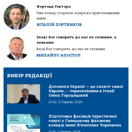
Фортеця Гектора
Уже понад сторіччя, попри всі приголомшливі
зміни...
ВІТАЛІЙ ПОРТНИКОВ
Іноді Бог говорить до нас не словами, а
знаками
Іноді Бог говорить до нас не словами...
МИХАЙЛО АПОСТОЛ
ВИБІР РЕДАКЦІЇ
Допомога Україні — це захист самої
Європи, – тернополянин в Італії
Олесь Городецький
21:02, 3 Серпня, 2026
Підготовка фахівців туристичної
галузі у Галицькому фаховому
коледж імені В’ячеслава Чорновола
21:16, 1 Серпня, 2026