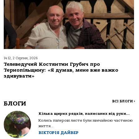
14:12, 2 Серпня, 2026
Телеведучий Костянтин Грубич про
Тернопільщину: «Я думав, мене вже важко
здивувати»
ВСІ БЛОГИ
>
БЛОГИ
Кілька щирих рядків, написаних від руки…
Колись паперові листи були звичайною частиною
життя...
ВІКТОРІЯ ДАЙВЕР