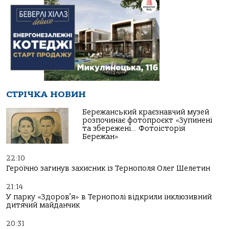
СТРІЧКА НОВИН
Бережанський краєзнавчий музей
розпочинає фотопроєкт «Зупинені
та збережені… Фотоісторія
Бережан»
22:10
Героїчно загинув захисник із Тернополя Олег Шелетин
21:14
У парку «Здоров’я» в Тернополі відкрили інклюзивний
дитячий майданчик
20:31