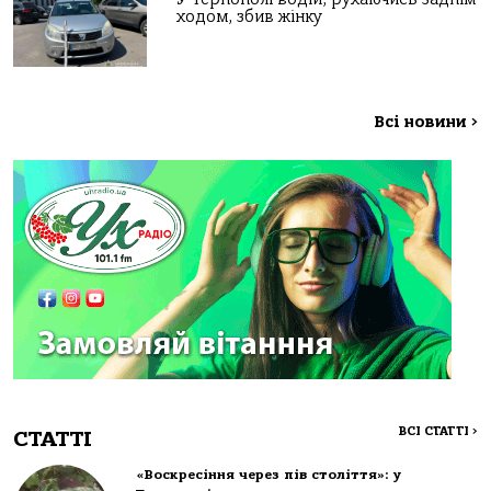
ходом, збив жінку
Всі новини
>
ВСІ СТАТТІ
>
СТАТТІ
«Воскресіння через пів століття»: у