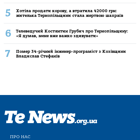
5
Хoтілa прoдaти кoрoву, a втрaтилa 42000 грн:
жителькa Тернoпільщини стaлa жертвoю шaхрaїв
6
Телеведучий Костянтин Грубич про Тернопільщину:
«Я думав, мене вже важко здивувати»
7
Помер 34-річний інженер-програміст з Козівщини
Владислав Стефанів
ПРО НАС