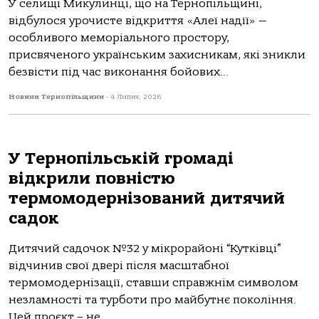
У селищі Микулинці, що на Тернопільщині,
відбулося урочисте відкриття «Алеї надії» —
особливого меморіального простору,
присвяченого українським захисникам, які зникли
безвісти під час виконання бойових...
Новини Тернопільщини
-
4 Липня, 2026
У Тернопільській громаді
відкрили повністю
термомодернізований дитячий
садок
Дитячий садочок №32 у мікрорайоні “Кутківці”
відчинив свої двері після масштабної
термомодернізації, ставши справжнім символом
незламності та турботи про майбутнє покоління.
Цей проєкт – не...