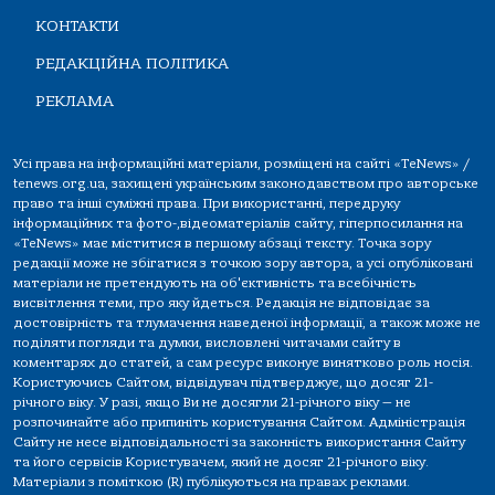
КОНТАКТИ
РЕДАКЦІЙНА ПОЛІТИКА
РЕКЛАМА
Усі права на інформаційні матеріали, розміщені на сайті «TeNews» /
tenews.org.ua, захищені українським законодавством про авторське
право та інші суміжні права. При використанні, передруку
інформаційних та фото-,відеоматеріалів сайту, гіперпосилання на
«TeNews» має міститися в першому абзаці тексту. Точка зору
редакції може не збігатися з точкою зору автора, а усі опубліковані
матеріали не претендують на об'єктивність та всебічність
висвітлення теми, про яку йдеться. Редакція не відповідає за
достовірність та тлумачення наведеної інформації, а також може не
поділяти погляди та думки, висловлені читачами сайту в
коментарях до статей, а сам ресурс виконує винятково роль носія.
Користуючись Сайтом, відвідувач підтверджує, що досяг 21-
річного віку. У разі, якщо Ви не досягли 21-річного віку — не
розпочинайте або припиніть користування Сайтом. Адміністрація
Сайту не несе відповідальності за законність використання Сайту
та його сервісів Користувачем, який не досяг 21-річного віку.
Матеріали з поміткою (R) публікуються на правах реклами.