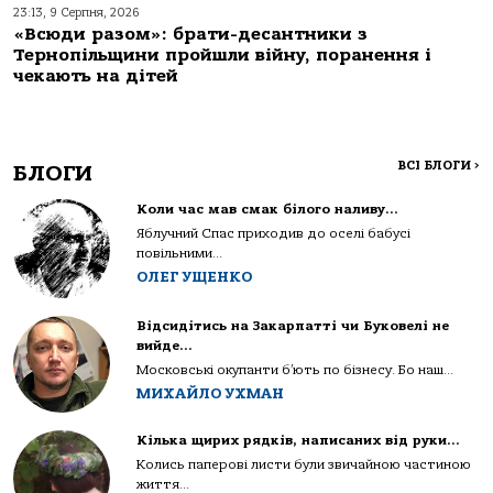
23:13, 9 Серпня, 2026
«Всюди разом»: брати-десантники з
Тернопільщини пройшли війну, поранення і
чекають на дітей
ВСІ БЛОГИ
>
БЛОГИ
Коли час мав смак білого наливу…
Яблучний Спас приходив до оселі бабусі
повільними...
ОЛЕГ УЩЕНКО
Відсидітись на Закарпатті чи Буковелі не
вийде…
Московські окупанти б’ють по бізнесу. Бо наш...
МИХАЙЛО УХМАН
Кілька щирих рядків, написаних від руки…
Колись паперові листи були звичайною частиною
життя...