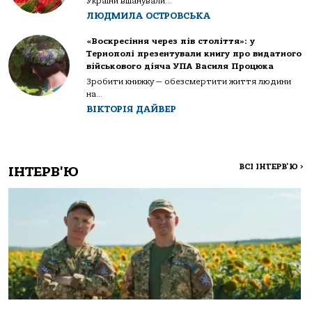
України вшанували...
ЛЮДМИЛА ОСТРОВСЬКА
«Воскресіння через пів століття»: у
Тернополі презентували книгу про видатного
військового діяча УПА Василя Процюка
Зробити книжку — обезсмертити життя людини
на...
ВІКТОРІЯ ДАЙВЕР
ВСІ ІНТЕРВ'Ю
>
ІНТЕРВ'Ю