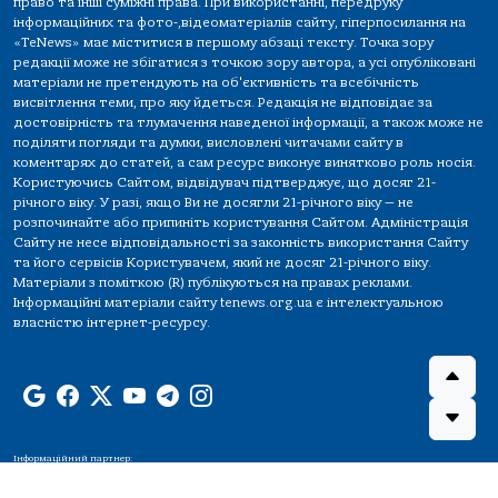
право та інші суміжні права. При використанні, передруку
інформаційних та фото-,відеоматеріалів сайту, гіперпосилання на
«TeNews» має міститися в першому абзаці тексту. Точка зору
редакції може не збігатися з точкою зору автора, а усі опубліковані
матеріали не претендують на об'єктивність та всебічність
висвітлення теми, про яку йдеться. Редакція не відповідає за
достовірність та тлумачення наведеної інформації, а також може не
поділяти погляди та думки, висловлені читачами сайту в
коментарях до статей, а сам ресурс виконує винятково роль носія.
Користуючись Сайтом, відвідувач підтверджує, що досяг 21-
річного віку. У разі, якщо Ви не досягли 21-річного віку — не
розпочинайте або припиніть користування Сайтом. Адміністрація
Сайту не несе відповідальності за законність використання Сайту
та його сервісів Користувачем, який не досяг 21-річного віку.
Матеріали з поміткою (R) публікуються на правах реклами.
Інформаційні матеріали сайту tenews.org.ua є інтелектуальною
власністю інтернет-ресурсу.
Інформаційний партнер: