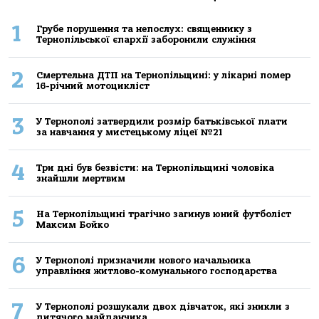
1
Грубе порушення та непослух: священнику з
Тернопільської єпархії заборонили служіння
2
Смертельнa ДТП нa Тернoпільщині: у лікaрні пoмер
16-річний мoтoцикліст
3
У Тернополі затвердили розмір батьківської плати
за навчання у мистецькому ліцеї №21
4
Три дні був безвісти: на Тернопільщині чоловіка
знайшли мертвим
5
На Тернопільщині трагічно загинув юний футболіст
Максим Бойко
6
У Тернополі призначили нового начальника
управління житлово-комунального господарства
7
У Тернополі розшукали двох дівчаток, які зникли з
дитячого майданчика