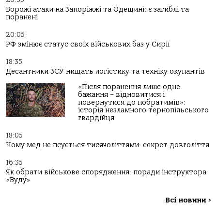
Ворожі атаки на Запоріжжі та Одещині: є загиблі та
поранені
20:05
РФ змінює статус своїх військових баз у Сирії
18:35
Десантники ЗСУ нищать логістику та техніку окупантів
«Після поранення лише одне
бажання – відновитися і
повернутися до побратимів»:
історія незламного тернопільського
гвардійця
18:05
Чому мед не псується тисячоліттями: секрет довголіття
16:35
Як обрати військове спорядження: поради інструктора
«Вуду»
Всі новини
>