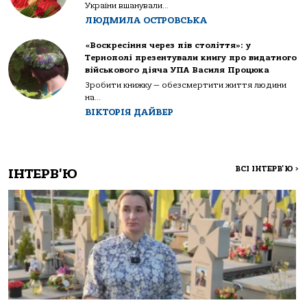
України вшанували...
ЛЮДМИЛА ОСТРОВСЬКА
«Воскресіння через пів століття»: у
Тернополі презентували книгу про видатного
військового діяча УПА Василя Процюка
Зробити книжку — обезсмертити життя людини
на...
ВІКТОРІЯ ДАЙВЕР
ВСІ ІНТЕРВ'Ю
>
ІНТЕРВ'Ю