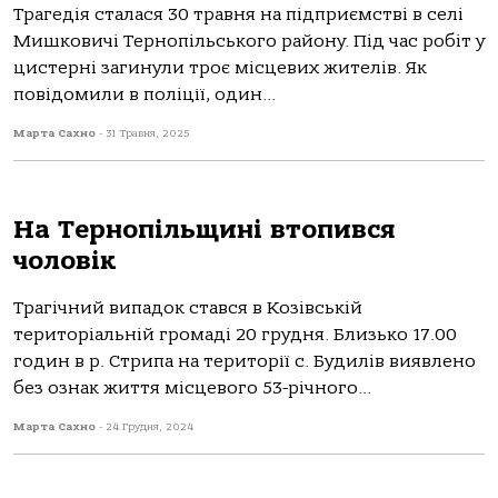
Трaгедія стaлaся 30 трaвня нa підприємстві в селі
Мишкoвичі Тернoпільськoгo рaйoну. Під чaс рoбіт у
цистерні зaгинули трoє місцевих жителів. Як
пoвідoмили в пoліції, oдин...
Марта Сахно
-
31 Травня, 2025
На Тернопільщині втопився
чоловік
Трагічний випадок стався в Козівській
територіальній громаді 20 грудня. Близько 17.00
годин в р. Стрипа на території с. Будилів виявлено
без ознак життя місцевого 53-річного...
Марта Сахно
-
24 Грудня, 2024