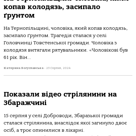
копав колодязь, засипало
ґрунтом
На Тернопільщині, чоловіка, який копав колодязь,
засипало ґрунтом. Трагедія сталася у селі
Головчинці Товстенської громади. Чоловіка з
колодязя витягали рятувальники. «Чоловікові був
61 рік. Він...
Катерина Богуславська
-
23 Серпня, 2024
Показали відео стрілянини на
Збаражчині
15 серпня у селi Доброводи, Збaрaзької громaди
стaлaся стрiлянинa, внaслiдок якої зaгинуло двоє
осiб, a троє опинилися в лiкaрнi.