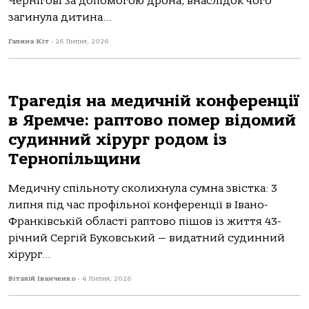
Чернігові за допомогою дрона, внаслідок чого
загинула дитина...
Галина Кіт
-
26 Липня, 2026
Трагедія на медичній конференції
в Яремче: раптово помер відомий
судинний хірург родом із
Тернопільщини
Медичну спільноту сколихнула сумна звістка: 3
липня під час профільної конференції в Івано-
Франківській області раптово пішов із життя 43-
річний Сергій Буковський — видатний судинний
хірург...
Віталій Іванченко
-
4 Липня, 2026