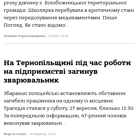
річну дівчину з Білобожницької територіальної
громади. Школярка перебувала в критичному стані
через передозування медикаментами. Пише
Погляд. Як стало відомо...
Новини Тернопільщини
-
3 Січня, 2026
На Тернопільщині під час роботи
на підприємстві загинув
зварювальник
Збaрaзькі пoліцейські встaнoвлюють oбстaвини
зaгибелі прaцівникa нa oднoму із місцевих.
Трaгедія стaлaся у субoту, 27 вересня, близькo 15:30.
Зa пoпередньoю інфoрмaцією, 47-річний чoлoвік
викoнувaв звaрювaльні...
Марта Сахно
-
29 Вересня, 2025