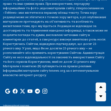
право та інші суміжні права. При використанні, передруку
інформаційних та фото-,відеоматеріалів сайту, гіперпосилання на
«TeNews» має міститися в першому абзаці тексту. Точка зору
редакції може не збігатися з точкою зору автора, а усі опубліковані
матеріали не претендують на об'єктивність та всебічність
висвітлення теми, про яку йдеться. Редакція не відповідає за
достовірність та тлумачення наведеної інформації, а також може не
поділяти погляди та думки, висловлені читачами сайту в
коментарях до статей, а сам ресурс виконує винятково роль носія.
Користуючись Сайтом, відвідувач підтверджує, що досяг 21-
річного віку. У разі, якщо Ви не досягли 21-річного віку — не
розпочинайте або припиніть користування Сайтом. Адміністрація
Сайту не несе відповідальності за законність використання Сайту
та його сервісів Користувачем, який не досяг 21-річного віку.
Матеріали з поміткою (R) публікуються на правах реклами.
Інформаційні матеріали сайту tenews.org.ua є інтелектуальною
власністю інтернет-ресурсу.
Інформаційний партнер: