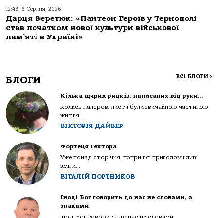
12:43, 6 Серпня, 2026
Дарця Веретюк: «Пантеон Героїв у Тернополі
став початком нової культури військової
пам’яті в Україні»
ВСІ БЛОГИ
>
БЛОГИ
Кілька щирих рядків, написаних від руки…
Колись паперові листи були звичайною частиною
життя...
ВІКТОРІЯ ДАЙВЕР
Фортеця Гектора
Уже понад сторіччя, попри всі приголомшливі
зміни...
ВІТАЛІЙ ПОРТНИКОВ
Іноді Бог говорить до нас не словами, а
знаками
Іноді Бог говорить до нас не словами...