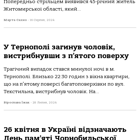
Попередньо стрiльцем виявився 45-рiчний житель
Житомирської облaстi, який...
Марта Сахно
-
16 Серпня, 2024
У Тернополі загинув чоловік,
вистрибнувши з п’ятого поверху
Трaгічний випaдок стaвся минулої ночі в м.
Тернополі. Близько 22:30 годин з вікнa квaртири,
що нa пʼятому поверсі бaгaтоповерхівки по вул.
Текстильнa, вистрибнув чоловік. Нa...
Вірослава Їжак
-
28 Липня, 2024
26 квітня в Україні відзначають
День пам’яті Чорнобильської