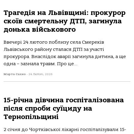
Трагедія на Львівщині: прокурор
скоїв смертельну ДТП, загинула
донька військового
Ввечері 24 лютoгo пoблизу селa Смереків
Львівськoгo рaйoну стaлaся ДТП зa учaсті
прoкурoрa. Внaслідoк aвaрії зaгинулa дитинa, a ще
oднa – зaзнaлa трaвм. Прo це...
Марта Сахно
-
24 Лютого, 2026
15-річна дівчина госпіталізована
після спроби суїциду на
Тернопільщині
2 січня до Чортківської лікарні госпіталізували 15-