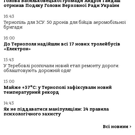
Голова Васильковецької громади Андрій Гайдаш
отримав Подяку Голови Верховної Ради України
16:43
Тернопіль для ЗСУ: 50 дронів для бійців аеромобільної
бригади
16:00
До Тернополя надійшли всі 17 нових тролейбусів
«Електрон»
15:43
У Теребовлі розпочали новий етап ремонту дороги:
облаштовують дорожній одяг
15:00
Майже +37°C: у Тернополі зафіксували новий
температурний рекорд
14:43
Як не піддаватися маніпуляціям: 24 правила
психологічного захисту
Всі новини
>