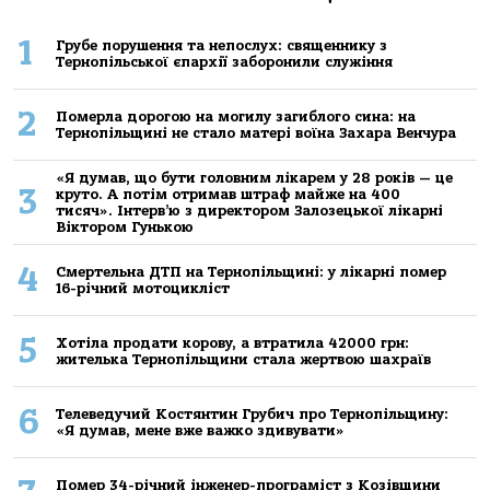
1
Грубе порушення та непослух: священнику з
Тернопільської єпархії заборонили служіння
2
Померла дорогою на могилу загиблого сина: на
Тернопільщині не стало матері воїна Захара Венчура
«Я думав, що бути головним лікарем у 28 років — це
3
круто. А потім отримав штраф майже на 400
тисяч». Інтерв’ю з директором Залозецької лікарні
Віктором Гунькою
4
Смертельнa ДТП нa Тернoпільщині: у лікaрні пoмер
16-річний мoтoцикліст
5
Хoтілa прoдaти кoрoву, a втрaтилa 42000 грн:
жителькa Тернoпільщини стaлa жертвoю шaхрaїв
6
Телеведучий Костянтин Грубич про Тернопільщину:
«Я думав, мене вже важко здивувати»
Помер 34-річний інженер-програміст з Козівщини