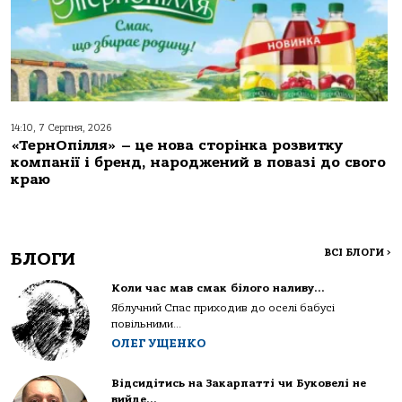
14:10, 7 Серпня, 2026
«ТернОпілля» – це нова сторінка розвитку
компанії і бренд, народжений в повазі до свого
краю
ВСІ БЛОГИ
>
БЛОГИ
Коли час мав смак білого наливу…
Яблучний Спас приходив до оселі бабусі
повільними...
ОЛЕГ УЩЕНКО
Відсидітись на Закарпатті чи Буковелі не
вийде…