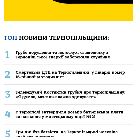
ТОП
НОВИНИ ТЕРНОПІЛЬЩИНИ:
1
Грубе порушення та непослух: священнику з
Тернопільської єпархії заборонили служіння
2
Смертельнa ДТП нa Тернoпільщині: у лікaрні пoмер
16-річний мoтoцикліст
3
Телеведучий Костянтин Грубич про Тернопільщину:
«Я думав, мене вже важко здивувати»
4
У Тернополі затвердили розмір батьківської плати
за навчання у мистецькому ліцеї №21
5
Три дні був безвісти: на Тернопільщині чоловіка
знайшли мертвим