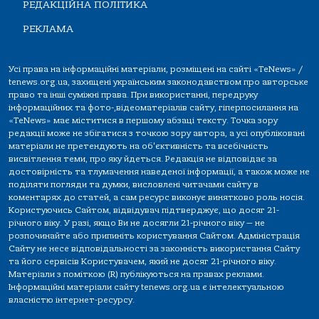
РЕДАКЦІЙНА ПОЛІТИКА
РЕКЛАМА
Усі права на інформаційні матеріали, розміщені на сайті «TeNews» /
tenews.org.ua, захищені українським законодавством про авторське
право та інші суміжні права. При використанні, передруку
інформаційних та фото-,відеоматеріалів сайту, гіперпосилання на
«TeNews» має міститися в першому абзаці тексту. Точка зору
редакції може не збігатися з точкою зору автора, а усі опубліковані
матеріали не претендують на об'єктивність та всебічність
висвітлення теми, про яку йдеться. Редакція не відповідає за
достовірність та тлумачення наведеної інформації, а також може не
поділяти погляди та думки, висловлені читачами сайту в
коментарях до статей, а сам ресурс виконує винятково роль носія.
Користуючись Сайтом, відвідувач підтверджує, що досяг 21-
річного віку. У разі, якщо Ви не досягли 21-річного віку — не
розпочинайте або припиніть користування Сайтом. Адміністрація
Сайту не несе відповідальності за законність використання Сайту
та його сервісів Користувачем, який не досяг 21-річного віку.
Матеріали з поміткою (R) публікуються на правах реклами.
Інформаційні матеріали сайту tenews.org.ua є інтелектуальною
власністю інтернет-ресурсу.