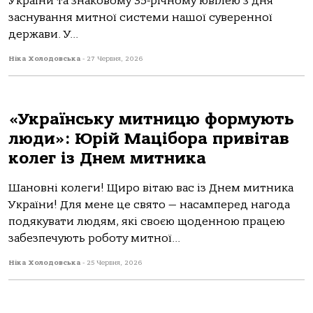
України та знаковому 35-річному ювілею з дня
заснування митної системи нашої суверенної
держави. У...
Ніка Холодовська
-
27 Червня, 2026
«Українську митницю формують
люди»: Юрій Мацібора привітав
колег із Днем митника
Шановні колеги! Щиро вітаю вас із Днем митника
України! Для мене це свято — насамперед нагода
подякувати людям, які своєю щоденною працею
забезпечують роботу митної...
Ніка Холодовська
-
25 Червня, 2026