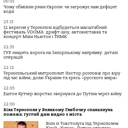
00:05
Чому обміліли річки Європи: чи загрожує нам дефіцит
води
23:13
12 вересня у Тернополі відбудеться масштабний
фестиваль VDOMA: дрифт-шоу, автовиставка та
концерт Міки Ньютон і ТНМК
22:35
ГУР нищить ворога на Запорізькому напрямку: деталі
операцій
22:12
Тернопільський митрополит Нестор розповів про віру
під час війни, долю України та єресь «русского мира»
22:05
Ештон Кутчер жорстко звернувся до Путіна через війну
22:00
Біля Тернополя у Великому Глибочку спалахнула
пожежа: густий дим видно з міста
Воїн із Товстолуга під Тернополем