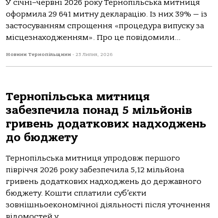
У січні–червні 2026 року Тернопільська митниця
оформила 29 641 митну декларацію. Із них 39% — із
застосуванням спрощення «процедура випуску за
місцезнаходженням». Про це повідомили...
Новини Тернопільщини
-
23 Липня, 2026
Тернопільська митниця
забезпечила понад 5 мільйонів
гривень додаткових надходжень
до бюджету
Тернопільська митниця упродовж першого
півріччя 2026 року забезпечила 5,12 мільйона
гривень додаткових надходжень до державного
бюджету. Кошти сплатили суб’єкти
зовнішньоекономічної діяльності після уточнення
відомостей у...