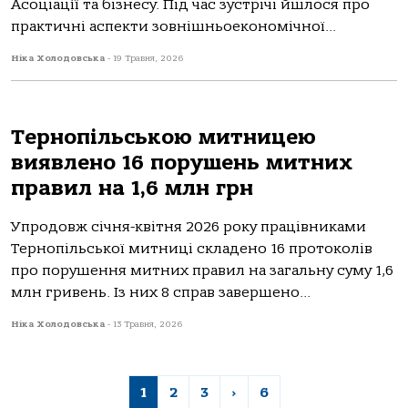
Асоціації та бізнесу. Під час зустрічі йшлося про
практичні аспекти зовнішньоекономічної...
Ніка Холодовська
-
19 Травня, 2026
Тернопільською митницею
виявлено 16 порушень митних
правил на 1,6 млн грн
Упродовж січня-квітня 2026 року працівниками
Тернопільської митниці складено 16 протоколів
про порушення митних правил на загальну суму 1,6
млн гривень. Із них 8 справ завершено...
Ніка Холодовська
-
13 Травня, 2026
1
2
3
›
6