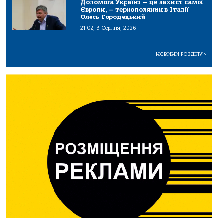
Допомога Україні — це захист самої
Європи, – тернополянин в Італії
Олесь Городецький
21:02, 3 Серпня, 2026
НОВИНИ РОЗДІЛУ
>