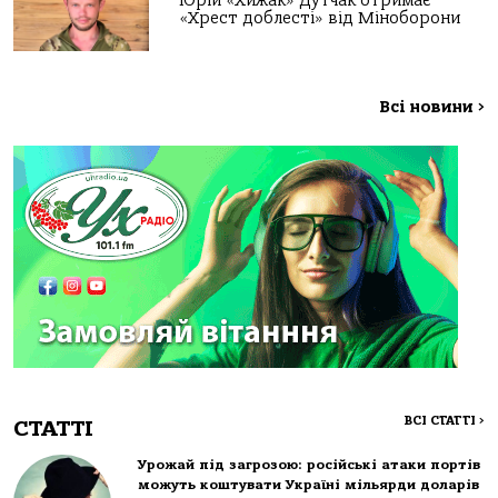
Юрій «Хижак» Дутчак отримає
«Хрест доблесті» від Міноборони
Всі новини
>
ВСІ СТАТТІ
>
СТАТТІ
Урожай під загрозою: російські атаки портів
можуть коштувати Україні мільярди доларів