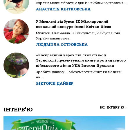
Україна може зібрати один із найбільших врожаїв...
АНАСТАСІЯ КВІТКОВСЬКА
У Мюнхені відбувся IX Міжнародний
вокальний конкурс імені Квітки Цісик
Мюнхен. Німеччина. В Консультаційній установі
України вшанували...
ЛЮДМИЛА ОСТРОВСЬКА
«Воскресіння через пів століття»: у
Тернополі презентували книгу про видатного
військового діяча УПА Василя Процюка
Зробити книжку — обезсмертити життя людини
на...
ВІКТОРІЯ ДАЙВЕР
ВСІ ІНТЕРВ'Ю
>
ІНТЕРВ'Ю