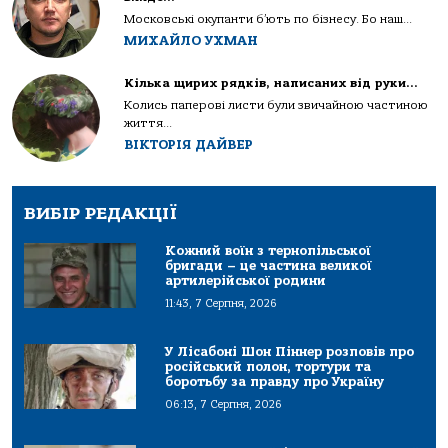
Московські окупанти б’ють по бізнесу. Бо наш...
МИХАЙЛО УХМАН
Кілька щирих рядків, написаних від руки…
Колись паперові листи були звичайною частиною
життя...
ВІКТОРІЯ ДАЙВЕР
ВИБІР РЕДАКЦІЇ
Кожний воїн з тернопільської
бригади – це частина великої
артилерійської родини
11:43, 7 Серпня, 2026
У Лісабоні Шон Піннер розповів про
російський полон, тортури та
боротьбу за правду про Україну
06:13, 7 Серпня, 2026