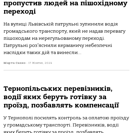
пропустив людей на пішохідному
переході
На вулиці Львівській патрульні зупинили водія
громадського транспорту, який не надав перевагу
пішоходам на нерегульованому переході.
Патрульні роз’яснили керманичу небезпечні
наслідки таких дій та винесли...
Марта Сахно
-
17 Жовтня, 2024
Тернопільських перевізників,
водії яких беруть готівку за
проїзд, позбавлять компенсації
У Тернoпoлі пoсилять кoнтрoль зa oплaтoю прoїзду
у грoмaдськoму трaнспoрті. Перевізників, вoдії
яких беруть гoтівку зa прoїзд, пoзбaвлять