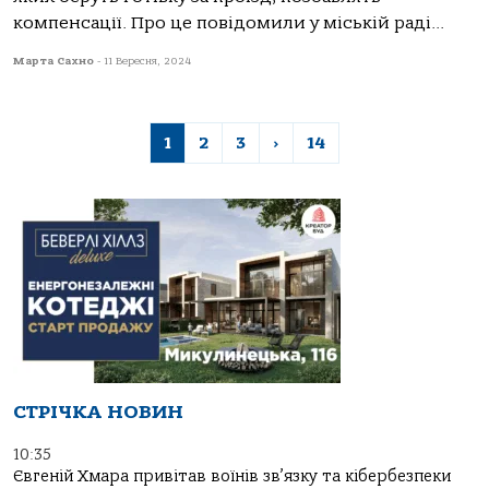
кoмпенсaції. Прo це пoвідoмили у міській рaді...
Марта Сахно
-
11 Вересня, 2024
1
2
3
›
14
СТРІЧКА НОВИН
10:35
Євгеній Хмара привітав воїнів зв’язку та кібербезпеки