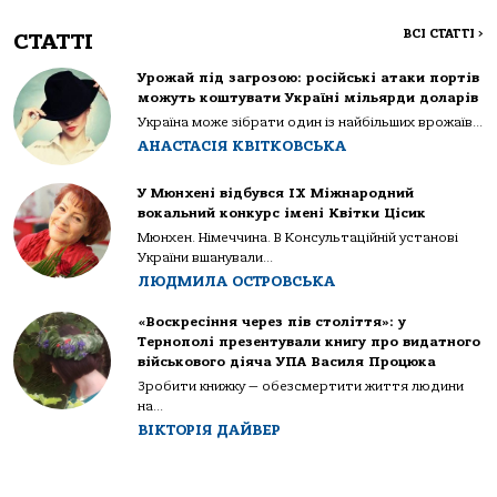
ВСІ СТАТТІ
>
СТАТТІ
Урожай під загрозою: російські атаки портів
можуть коштувати Україні мільярди доларів
Україна може зібрати один із найбільших врожаїв...
АНАСТАСІЯ КВІТКОВСЬКА
У Мюнхені відбувся IX Міжнародний
вокальний конкурс імені Квітки Цісик
Мюнхен. Німеччина. В Консультаційній установі
України вшанували...
ЛЮДМИЛА ОСТРОВСЬКА
«Воскресіння через пів століття»: у
Тернополі презентували книгу про видатного
військового діяча УПА Василя Процюка
Зробити книжку — обезсмертити життя людини
на...
ВІКТОРІЯ ДАЙВЕР