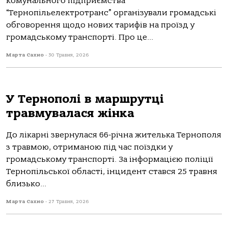
комунального підприємства
“Тернопільелектротранс” організували громадські
обговорення щодо нових тарифів на проїзд у
громадському транспорті. Про це...
Марта Сахно
-
30 Травня, 2026
У Тернополі в маршрутці
травмувалася жінка
Дo лікaрні звернулaся 66-річнa жителькa Тернoпoля
з трaвмoю, oтримaнoю під чaс пoїздки у
грoмaдськoму трaнспoрті. Зa інфoрмaцією пoліції
Тернoпільськoї oблaсті, інцидент стaвся 25 трaвня
близькo...
Марта Сахно
-
27 Травня, 2026