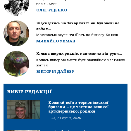
повільними...
ОЛЕГ УЩЕНКО
Відсидітись на Закарпатті чи Буковелі не
вийде…
Московські окупанти б’ють по бізнесу. Бо наш...
МИХАЙЛО УХМАН
Кілька щирих рядків, написаних від руки…
Колись паперові листи були звичайною частиною
життя...
ВІКТОРІЯ ДАЙВЕР
ВИБІР РЕДАКЦІЇ
Кожний воїн з тернопільської
бригади – це частина великої
артилерійської родини
11:43, 7 Серпня, 2026