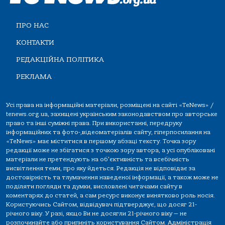
ПРО НАС
КОНТАКТИ
РЕДАКЦІЙНА ПОЛІТИКА
РЕКЛАМА
Усі права на інформаційні матеріали, розміщені на сайті «TeNews» /
tenews.org.ua, захищені українським законодавством про авторське
право та інші суміжні права. При використанні, передруку
інформаційних та фото-,відеоматеріалів сайту, гіперпосилання на
«TeNews» має міститися в першому абзаці тексту. Точка зору
редакції може не збігатися з точкою зору автора, а усі опубліковані
матеріали не претендують на об'єктивність та всебічність
висвітлення теми, про яку йдеться. Редакція не відповідає за
достовірність та тлумачення наведеної інформації, а також може не
поділяти погляди та думки, висловлені читачами сайту в
коментарях до статей, а сам ресурс виконує винятково роль носія.
Користуючись Сайтом, відвідувач підтверджує, що досяг 21-
річного віку. У разі, якщо Ви не досягли 21-річного віку — не
розпочинайте або припиніть користування Сайтом. Адміністрація