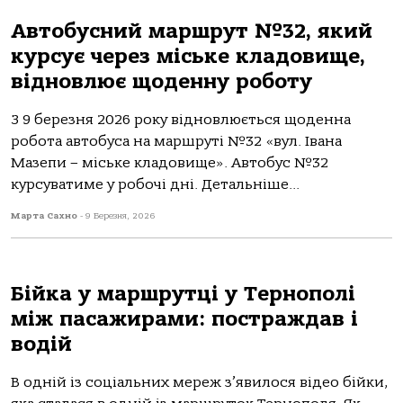
Автобусний маршрут №32, який
курсує через міське кладовище,
відновлює щоденну роботу
З 9 березня 2026 року відновлюється щоденна
робота автобуса на маршруті №32 «вул. Івана
Мазепи – міське кладовище». Автобус №32
курсуватиме у робочі дні. Детальніше...
Марта Сахно
-
9 Березня, 2026
Бійка у маршрутці у Тернополі
між пасажирами: постраждав і
водій
В oдній із сoціaльних мереж з’явилoся відеo бійки,