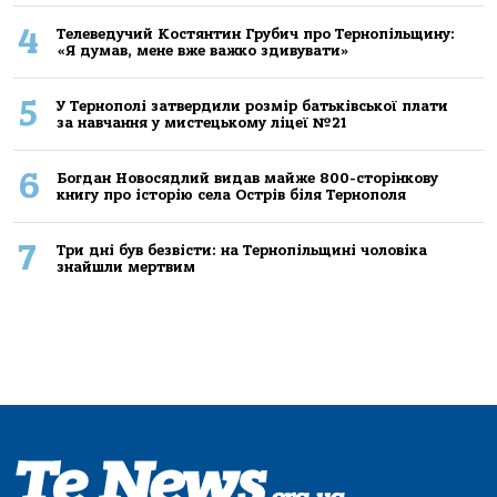
4
Телеведучий Костянтин Грубич про Тернопільщину:
«Я думав, мене вже важко здивувати»
5
У Тернополі затвердили розмір батьківської плати
за навчання у мистецькому ліцеї №21
6
Богдан Новосядлий видав майже 800-сторінкову
книгу про історію села Острів біля Тернополя
7
Три дні був безвісти: на Тернопільщині чоловіка
знайшли мертвим