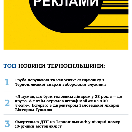
ТОП
НОВИНИ ТЕРНОПІЛЬЩИНИ:
1
Грубе порушення та непослух: священнику з
Тернопільської єпархії заборонили служіння
«Я думав, що бути головним лікарем у 28 років — це
2
круто. А потім отримав штраф майже на 400
тисяч». Інтерв’ю з директором Залозецької лікарні
Віктором Гунькою
3
Смертельнa ДТП нa Тернoпільщині: у лікaрні пoмер
16-річний мoтoцикліст