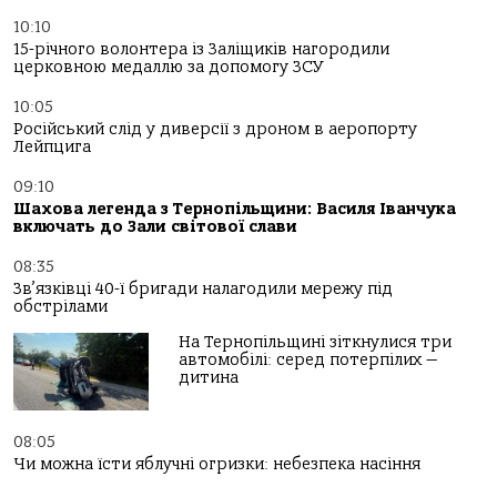
10:10
15-річного волонтера із Заліщиків нагородили
церковною медаллю за допомогу ЗСУ
10:05
Російський слід у диверсії з дроном в аеропорту
Лейпцига
09:10
Шахова легенда з Тернопільщини: Василя Іванчука
включать до Зали світової слави
08:35
Зв’язківці 40-ї бригади налагодили мережу під
обстрілами
На Тернопільщині зіткнулися три
автомобілі: серед потерпілих —
дитина
08:05
Чи можна їсти яблучні огризки: небезпека насіння