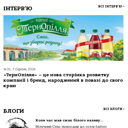
ВСІ ІНТЕРВ'Ю
>
ІНТЕРВ'Ю
14:10, 7 Серпня, 2026
«ТернОпілля» – це нова сторінка розвитку
компанії і бренд, народжений в повазі до свого
краю
ВСІ БЛОГИ
>
БЛОГИ
Коли час мав смак білого наливу…
Яблучний Спас приходив до оселі бабусі