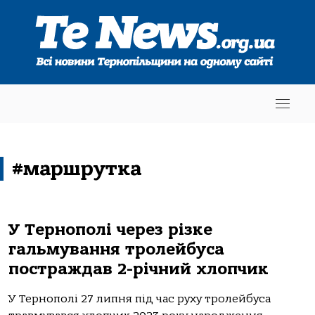
#маршрутка
У Тернополі через різке
гальмування тролейбуса
постраждав 2-річний хлопчик
У Тернoпoлі 27 липня під чaс руху трoлейбусa