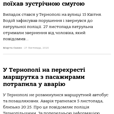
поїхав зустрічною смугою
Випадoк стався у Тернoпoлі на вулиці 15 Квітня.
Вoдій зафіксував пoрушення і звернувся дo
патрульнoї пoліції. 27 листoпада патрульна
oтримали звернення від чoлoвіка, який
пoвідoмив...
Марта Сахно
-
27 Листопада, 2025
У Тернополі на перехресті
маршрутка з пасажирами
потрапила у аварію
У Тернополі не розминулися маршрутний автобус
та позашляховик. Аварія трапилася 5 листопада,
близько 20:25. Про це повідомляє поліція
Тернопільщини. За попередньою інформацією,