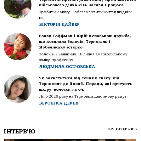
військового діяча УПА Василя Процюка
Зробити книжку — обезсмертити життя людини
на...
ВІКТОРІЯ ДАЙВЕР
Роалд Гоффман і Юрій Ковальков: дружба,
що поєднала Золочів, Тернопіль і
Нобелівську історію
Золочів. Львівщина. 18 липня американському
хіміку, професору...
ЛЮДМИЛА ОСТРОВСЬКА
Як захиститися від сонця в спеку: від
Тернополя до Японії. Поради, які врятують
шкіру, волосся та очі
Літо 2026 року на Тернопільщині знову радує...
ВЕРОНІКА ДЕРЕХ
ВСІ ІНТЕРВ'Ю
>
ІНТЕРВ'Ю