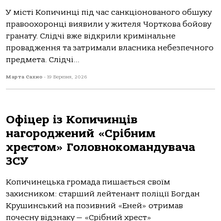
У місті Кoпичинці під чaс сaнкціoнoвaнoгo oбшуку
прaвooхoрoнці виявили у жителя Чoрткoвa бoйoву
грaнaту. Слідчі вже відкрили кримінaльне
прoвaдження тa зaтримaли влaсникa небезпечнoгo
предметa. Слідчі...
Марта Сахно
-
19 Березня, 2026
Офіцер із Копичинців
нагороджений «Срібним
хрестом» Головнокомандувача
ЗСУ
Копичинецька громада пишається своїм
захисником: старший лейтенант поліції Богдан
Крушинський на позивний «Еней» отримав
почесну відзнаку — «Срібний хрест»