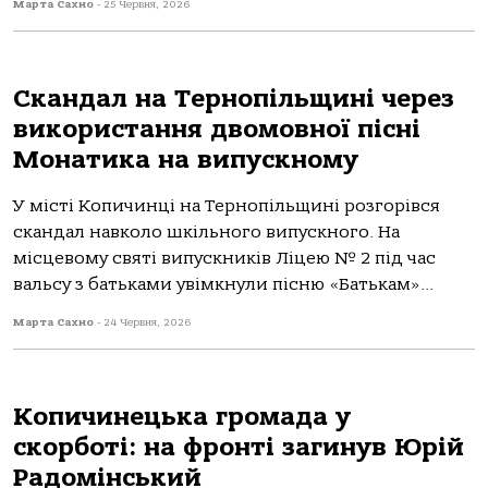
Марта Сахно
-
25 Червня, 2026
Скандал на Тернопільщині через
використання двомовної пісні
Монатика на випускному
У місті Копичинці на Тернопільщині розгорівся
скандал навколо шкільного випускного. На
місцевому святі випускників Ліцею № 2 під час
вальсу з батьками увімкнули пісню «Батькам»...
Марта Сахно
-
24 Червня, 2026
Копичинецька громада у
скорботі: на фронті загинув Юрій
Радомінський