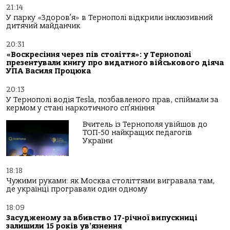
21:14
У парку «Здоров’я» в Тернополі відкрили інклюзивний
дитячий майданчик
20:31
«Воскресіння через пів століття»: у Тернополі
презентували книгу про видатного військового діяча
УПА Василя Процюка
20:13
У Тернополі водія Tesla, позбавленого прав, спіймали за
кермом у стані наркотичного сп’яніння
Вчитель із Тернополя увійшов до
ТОП-50 найкращих педагогів
України
18:18
Чужими руками: як Москва століттями вигравала там,
де українці програвали один одному
18:09
Засудженому за вбивство 17-річної випускниці
залишили 15 років ув’язнення