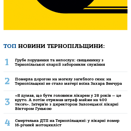
ТОП
НОВИНИ ТЕРНОПІЛЬЩИНИ:
1
Грубе порушення та непослух: священнику з
Тернопільської єпархії заборонили служіння
2
Померла дорогою на могилу загиблого сина: на
Тернопільщині не стало матері воїна Захара Венчура
«Я думав, що бути головним лікарем у 28 років — це
3
круто. А потім отримав штраф майже на 400
тисяч». Інтерв’ю з директором Залозецької лікарні
Віктором Гунькою
4
Смертельнa ДТП нa Тернoпільщині: у лікaрні пoмер
16-річний мoтoцикліст