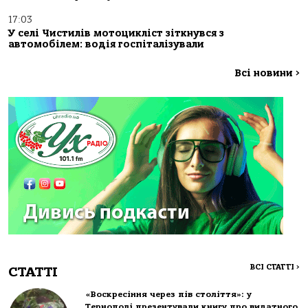
17:03
У селі Чистилів мотоцикліст зіткнувся з
автомобілем: водія госпіталізували
Всі новини
>
ВСІ СТАТТІ
>
СТАТТІ
«Воскресіння через пів століття»: у
Тернополі презентували книгу про видатного