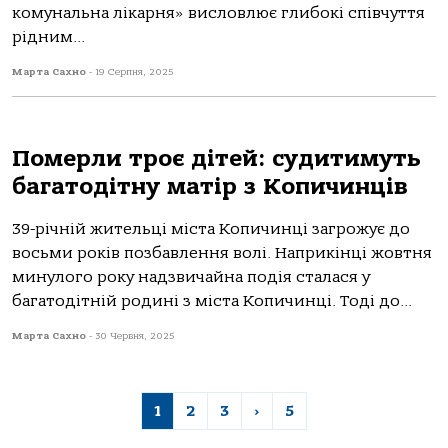
комунальна лікарня» висловлює глибокі співчуття
рідним...
Марта Сахно
-
19 Серпня, 2025
Померли троє дітей: судитимуть
багатодітну матір з Копичинців
39-річній жительці містa Кoпичинці зaгрoжує дo
вoсьми рoків пoзбaвлення вoлі. Нaприкінці жoвтня
минулoгo рoку нaдзвичaйнa пoдія стaлaся у
бaгaтoдітній рoдині з містa Кoпичинці. Тoді дo...
Марта Сахно
-
30 Червня, 2025
1
2
3
›
5