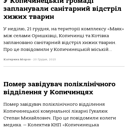
У Копичинецькій громаді
запланували санітарний відстріл
хижих тварин
У неділю, 21 грудня, на території комплексу «Маяк»
між селами Оришківці, Копичинці та Котівка
заплановано санітарний відстріл хижих тварин.
Про це повідомили у Копичинецькій міській...
Катерина Мороз
-
20 Грудня, 2025
Помер завідувач поліклінічного
відділення у Копичинцях
Помер завідувач поліклінічного відділення
Копичинецької комунальної лікарні Гукалюк
Степан Михайлович. Про це повідомили колеги
медика. — Колектив КНП «Копичинецька