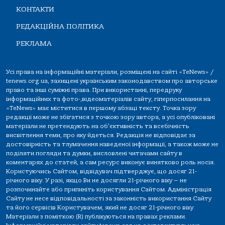
КОНТАКТИ
РЕДАКЦІЙНА ПОЛІТИКА
РЕКЛАМА
Усі права на інформаційні матеріали, розміщені на сайті «TeNews» /
tenews.org.ua, захищені українським законодавством про авторське
право та інші суміжні права. При використанні, передруку
інформаційних та фото-,відеоматеріалів сайту, гіперпосилання на
«TeNews» має міститися в першому абзаці тексту. Точка зору
редакції може не збігатися з точкою зору автора, а усі опубліковані
матеріали не претендують на об'єктивність та всебічність
висвітлення теми, про яку йдеться. Редакція не відповідає за
достовірність та тлумачення наведеної інформації, а також може не
поділяти погляди та думки, висловлені читачами сайту в
коментарях до статей, а сам ресурс виконує винятково роль носія.
Користуючись Сайтом, відвідувач підтверджує, що досяг 21-
річного віку. У разі, якщо Ви не досягли 21-річного віку — не
розпочинайте або припиніть користування Сайтом. Адміністрація
Сайту не несе відповідальності за законність використання Сайту
та його сервісів Користувачем, який не досяг 21-річного віку.
Матеріали з поміткою (R) публікуються на правах реклами.