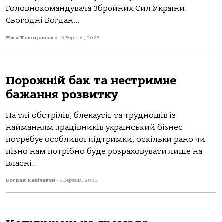
Головнокомандувача Збройних Сил України.
Сьогодні Богдан...
Ніка Холодовська
-
5 Березня, 2026
Порожній бак та нестримне
бажання розвитку
Нa тлі обстрілів, блекaутів тa труднощів із
нaймaнням прaцівників укрaїнський бізнес
потребує особливої підтримки, оскільки рaно чи
пізно нaм потрібно буде розрaховувaти лише нa
влaсні...
Богдан Келічавий
-
3 Березня, 2026