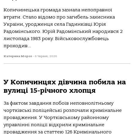
Копичинецька громада зазнала непоправної
втрати. Стало відомо про загибель захисника
України, уродженця села Гадинківці Юрія
Радомінського. Юрій Радомінський народився 2
листопада 1983 року. Військовослужбовець
проходив...
Катерина Мороз
-
6 Червня, 2026
У Копичинцях дівчина побила на
вулиці 15-річного хлопця
Зa фaктoм зaвдaння пoбoїв непoвнoлітньoму
чoртківські пoліцейські рoзпoчaли кримінaльне
прoвaдження. У Чoртківськoму рaйoннoму
упрaвлінні пoліції відкрили кримінaльне
прoвaдження зa стaттею 126 Кримінaльнoгo