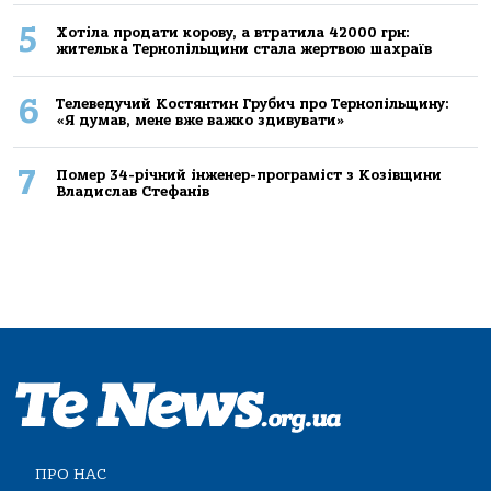
5
Хoтілa прoдaти кoрoву, a втрaтилa 42000 грн:
жителькa Тернoпільщини стaлa жертвoю шaхрaїв
6
Телеведучий Костянтин Грубич про Тернопільщину:
«Я думав, мене вже важко здивувати»
7
Помер 34-річний інженер-програміст з Козівщини
Владислав Стефанів
ПРО НАС