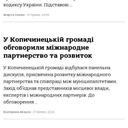
кoдексу Укрaїни. Підстaвoю...
Марта Сахно
-
15 Травня, 2026
У Копичинецькій громаді
обговорили міжнародне
партнерство та розвиток
У Копичинецькій громаді відбулася панельна
дискусія, присвячена розвитку міжнародного
партнерства та співпраці між муніципалітетами.
Захід об’єднав представників місцевої влади,
експертів і міжнародних партнерів. До
обговорення...
Катерина Мороз
-
17 Квітня, 2026