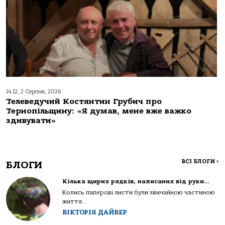
14:12, 2 Серпня, 2026
Телеведучий Костянтин Грубич про
Тернопільщину: «Я думав, мене вже важко
здивувати»
ВСІ БЛОГИ
>
БЛОГИ
Кілька щирих рядків, написаних від руки…
Колись паперові листи були звичайною частиною
життя...
ВІКТОРІЯ ДАЙВЕР