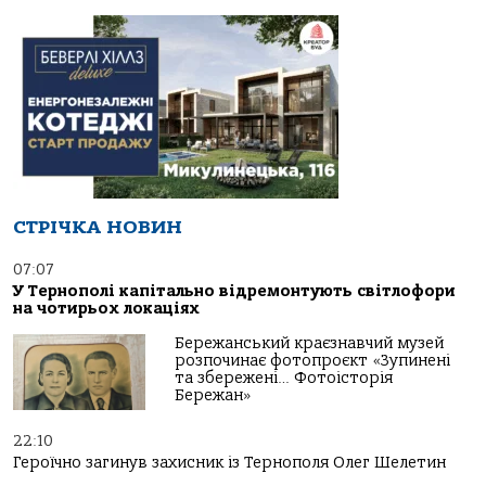
СТРІЧКА НОВИН
07:07
У Тернополі капітально відремонтують світлофори
на чотирьох локаціях
Бережанський краєзнавчий музей
розпочинає фотопроєкт «Зупинені
та збережені… Фотоісторія
Бережан»
22:10
Героїчно загинув захисник із Тернополя Олег Шелетин