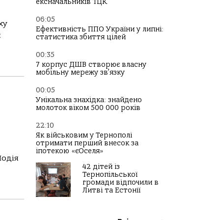
ексначальників ТЦК
06:05
ху
Ефективність ППО України у липні:
и
статистика збиття цілей
00:35
7 корпус ДШВ створює власну
мобільну мережу зв’язку
00:05
Унікальна знахідка: знайдено
молоток віком 500 000 років
22:10
Як військовим у Тернополі
отримати перший внесок за
іпотекою «єОселя»
Подія
42 дітей із
Тернопільської
громади відпочили в
Литві та Естонії