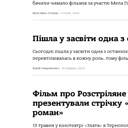
бачили чимало фільмів за участю Мела Гіб
Михайло Ухман
-
5 Січня, 2025
Пішла у засвіти одна з
Сьогодні пішла у засвіти одна з останні
перевтілювалась в кожну роль, тому філ
Юрій Гаврилечко
-
18 Серпня, 2024
Фільм про Розстріляне
презентували стрічку 
роман»
13 травня у кінотеатрі «Злата» в Терноп