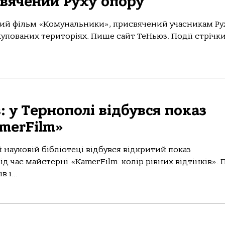
вячений Руху опору
ний фільм «Комунальники», присвячений учасникам Ру
купованих територіях. Пише сайт ТеНьюз. Події стрічк
: у Тернополі відбувся показ
merFilm»
 науковій бібліотеці відбувся відкритий показ
 час майстерні «KamerFilm: колір рівних відтінків». 
 і...