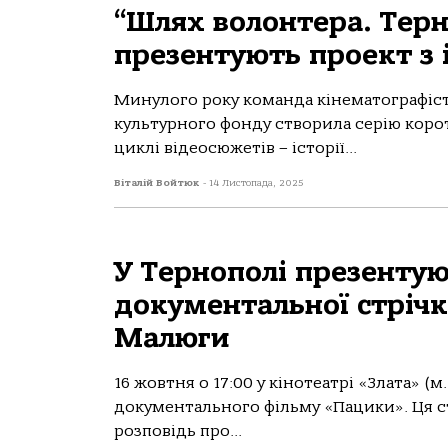
“Шлях волонтера. Терн
презентують проект з
Минулого року команда кінематографісті
культурного фонду створила серію коро
циклі відеосюжетів – історії...
Віталій Войтюк
-
14 Листопада, 2025
У Тернополі презенту
документальної стріч
Малюги
16 жовтня о 17:00 у кінотеатрі «Злата» 
документального фільму «Пацики». Ця ст
розповідь про...