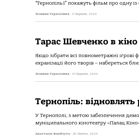
“Тернопіль1” покажуть фільм про одну із
Новини Тернопілля
-
11 Березня, 2020
Тарас Шевченко в кіно
Якщо зібрати всі повнометражні ігрові 
екранізації його творів – набереться бл
Новини Тернопілля
-
10 Березня, 2020
Тернопіль: відновлять
У Тернополі, з метою забезпечення демо
муніципального кінотеатру «Палац Кіно», 
Анастасія Флейтута
-
28 Лютого, 2020