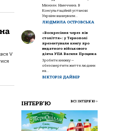
Мюнхен. Німеччина. В
Консультаційній установі
України вшанували...
ЛЮДМИЛА ОСТРОВСЬКА
 на
«Воскресіння через пів
століття»: у Тернополі
презентували книгу про
видатного військового
ався V
діяча УПА Василя Процюка
Зробити книжку —
тися
обезсмертити життя людини
на...
ВІКТОРІЯ ДАЙВЕР
ВСІ ІНТЕРВ'Ю
>
ІНТЕРВ'Ю