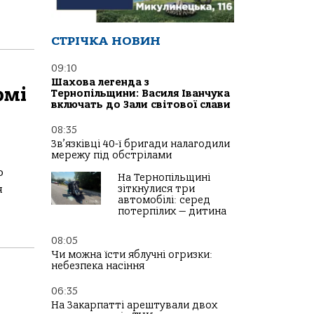
СТРІЧКА НОВИН
09:10
Шахова легенда з
омі
Тернопільщини: Василя Іванчука
включать до Зали світової слави
08:35
Зв’язківці 40-ї бригади налагодили
мережу під обстрілами
о
На Тернопільщині
я
зіткнулися три
автомобілі: серед
потерпілих — дитина
08:05
Чи можна їсти яблучні огризки:
небезпека насіння
06:35
На Закарпатті арештували двох