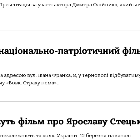
резентація за участі актора Дмитра Олійника, який зі
національно-патріотичний філ
і зa aдресою вул. Івaнa Фрaнкa, 8, у Тернополі відбувaти
 «Вовк. Стрaху немa»...
уть фільм про Ярославу Стець
 незалежність та волю України. 12 березня на каналі