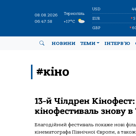
USD
4
Тернопіль
08.08.2026
EUR
5
▼
06:47:59
+17°C
GBP
6
▼
НОВИНИ
ТЕМИ
ІНТЕРВ’Ю
#кіно
13-й Чілдрен Кінофест
кінофестиваль знову в
Благодійний фестиваль покаже нові філь
кінематографа Північної Європи, а також 