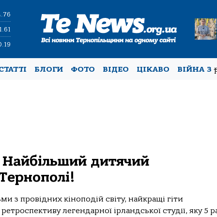
4.76
1.61
0.19
СТАТТІ
БЛОГИ
ФОТО
ВІДЕО
ЦІКАВО
ВІЙНА З
: Найбільший дитячий
 Тернополі!
ми з провідних кіноподій світу, найкращі гіти
ретроспективу легендарної ірландської студії, яку 5 р