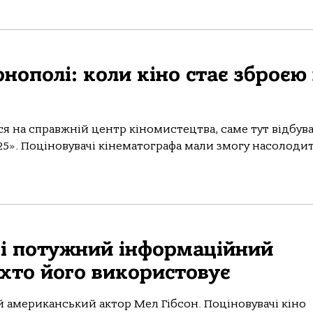
нополі: коли кіно стає зброєю
ся на справжній центр кіномистецтва, саме тут відбув
5». Поціновувачі кінематографа мали змогу насолоди
с і потужний інформаційний
 хто його використовує
ий американський актор Мел Гібсон. Поціновувачі кіно