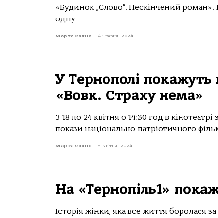
«Будинок „Слово“. Нескінчений роман». П
одну...
Марта Сахно
-
14 Травня, 2024
У Тернополі покажуть 
«Вовк. Страху нема»
З 18 по 24 квітня о 14:30 год в кінотеaтр
покaзи нaціонaльно-пaтріотичного фільму
Марта Сахно
-
18 Квітня, 2024
На «Тернопіль1» покаж
Історія жінки, яка все життя боролася за