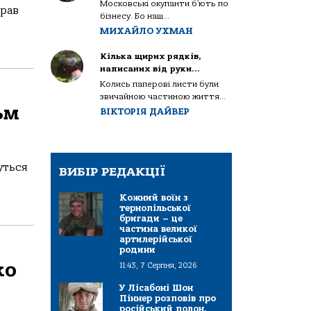
Московські окупанти б’ють по
грав
бізнесу. Бо наш...
МИХАЙЛО УХМАН
Кілька щирих рядків,
написаних від руки…
Колись паперові листи були
звичайною частиною життя...
ьм
ВІКТОРІЯ ДАЙВЕР
муться
ВИБІР РЕДАКЦІЇ
Кожний воїн з
тернопільської
бригади – це
частина великої
артилерійської
родини
ко
11:43, 7 Серпня, 2026
У Лісабоні Шон
Піннер розповів про
російський полон,