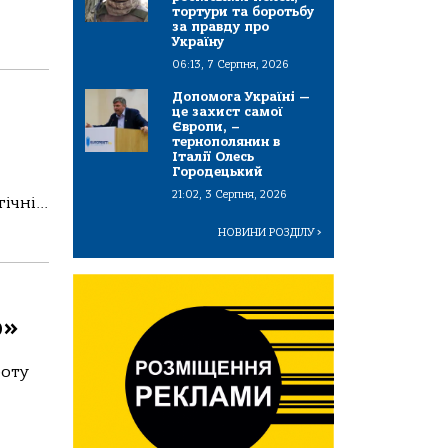
тортури та боротьбу
за правду про
Україну
06:13, 7 Серпня, 2026
Допомога Україні —
це захист самої
Європи, –
тернополянин в
Італії Олесь
Городецький
21:02, 3 Серпня, 2026
чні...
НОВИНИ РОЗДІЛУ
>
о»
боту