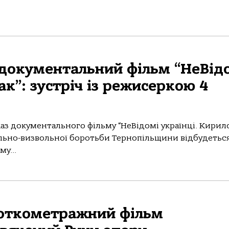
 документальний фільм “НеВід
к”: зустріч із режисеркою 4
аз документального фільму “НеВідомі українці. Кирил
онально-визвольної боротьби Тернопільщини відбудетьс
у...
роткометражний фільм