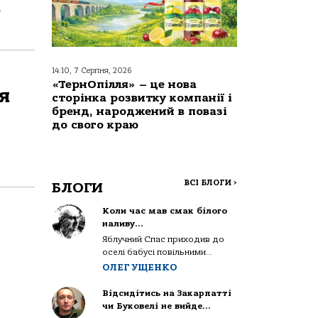
.
14:10, 7 Серпня, 2026
«ТернОпілля» – це нова
я
сторінка розвитку компанії і
бренд, народжений в повазі
до свого краю
ВСІ БЛОГИ
>
БЛОГИ
Коли час мав смак білого
наливу…
Яблучний Спас приходив до
оселі бабусі повільними...
ОЛЕГ УЩЕНКО
Відсидітись на Закарпатті
чи Буковелі не вийде…