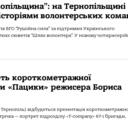
опільщина”: на Тернопільщині
 історіями волонтерських кома
в ВГО “Рушійна сила” за підтримки Українського
тких сюжетів “Шлях волонтера”. У новому чотирисері
ють короткометражної
ки «Пацики» режисера Бориса
(м. Тернопіль) відбудеться презентація короткометражн
річка — портрет підрозділу «T-company» 67-ї бригади,