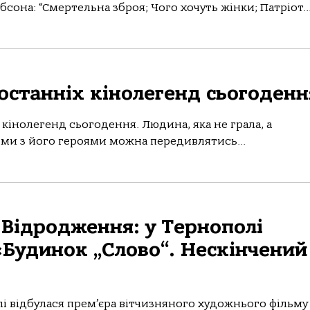
сона: “Смертельна зброя; Чого хочуть жінки; Патріот..
 останніх кінолегенд сьогоденн
х кінолегенд сьогодення. Людина, яка не грала, а
ьми з його героями можна передивлятись...
 Відродження: у Тернополі
«Будинок „Слово“. Нескінчений
олі відбулася прем’єра вітчизняного художнього фільму