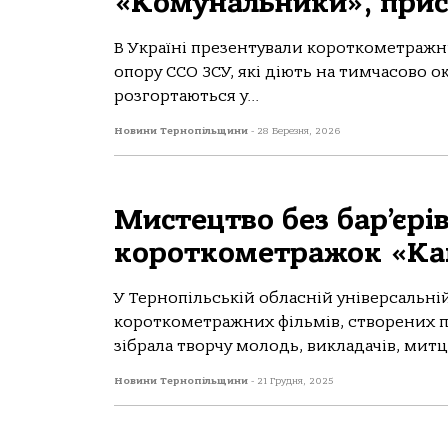
«Комунальники», прис
В Україні презентували короткометраж
опору ССО ЗСУ, які діють на тимчасово о
розгортаються у...
Новини Тернопільщини
-
28 Березня, 2026
Мистецтво без бар’єрів
короткометражок «Ka
У Тернопільській обласній універсальній
короткометражних фільмів, створених під
зібрала творчу молодь, викладачів, митців
Новини Тернопільщини
-
21 Грудня, 2025