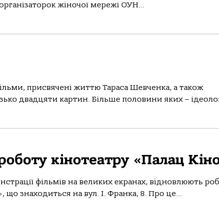
 організаторок жіночої мережі ОУН...
фільми, присвячені життю Тараса Шевченка, а також
изько двадцяти картин. Більше половини яких – ідеологі
 роботу кінотеатру «Палац Кін
нстрації фільмів на великих екранах, відновлюють ро
що знаходиться на вул. І. Франка, 8. Про це...