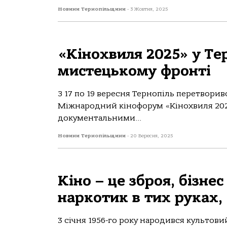
Новини Тернопільщини
-
3 Жовтня, 2025
«Кінохвиля 2025» у Тер
мистецькому фронті
З 17 по 19 вересня Тернопіль перетворив
Міжнародний кінофорум «Кінохвиля 202
документальними...
Новини Тернопільщини
-
20 Вересня, 2025
Кіно – це зброя, бізне
наркотик в тих руках,
3 січня 1956-го року народився культов