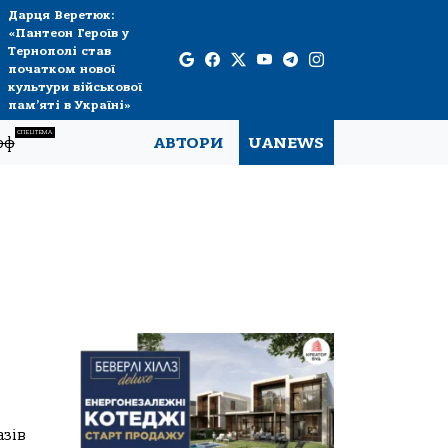
Дарця Веретюк:
«Пантеон Героїв у
Тернополі став
початком нової
культури військової
пам’яті в Україні»
СПЕЦТЕМА
рф
АВТОРИ
UANEWS
азів