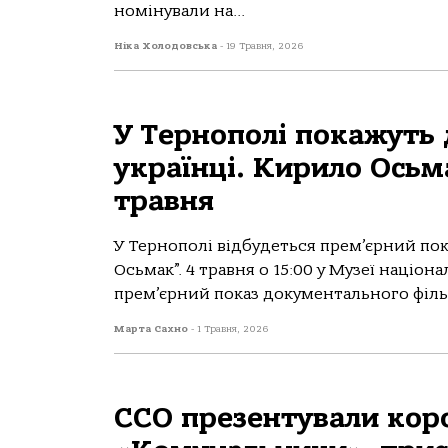
номінували на...
Ніка Холодовська
-
19 Травня, 2026
У Тернополі покажуть
українці. Кирило Осьма
травня
У Тернополі відбудеться прем’єрний пок
Осьмак”. 4 травня о 15:00 у Музеї наці
прем’єрний показ документального фільм
Марта Сахно
-
1 Травня, 2026
ССО презентували ко