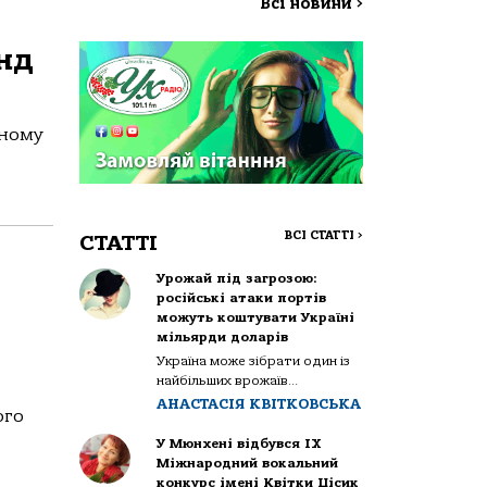
Всі новини
>
нд
йному
ВСІ СТАТТІ
>
СТАТТІ
Урожай під загрозою:
російські атаки портів
можуть коштувати Україні
мільярди доларів
Україна може зібрати один із
найбільших врожаїв...
АНАСТАСІЯ КВІТКОВСЬКА
ого
У Мюнхені відбувся IX
Міжнародний вокальний
конкурс імені Квітки Цісик