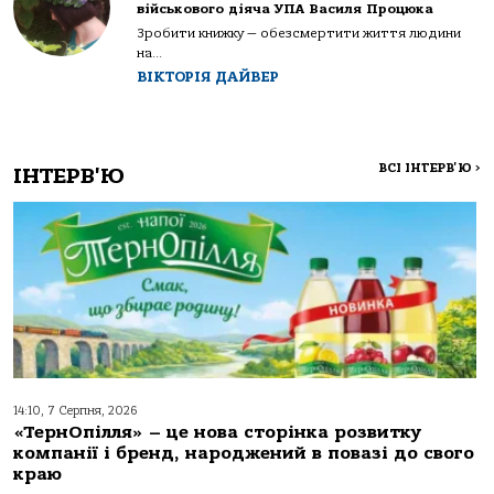
військового діяча УПА Василя Процюка
Зробити книжку — обезсмертити життя людини
на...
ВІКТОРІЯ ДАЙВЕР
ВСІ ІНТЕРВ'Ю
>
ІНТЕРВ'Ю
14:10, 7 Серпня, 2026
«ТернОпілля» – це нова сторінка розвитку
компанії і бренд, народжений в повазі до свого
краю