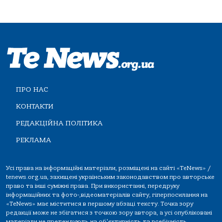
ПРО НАС
КОНТАКТИ
РЕДАКЦІЙНА ПОЛІТИКА
РЕКЛАМА
Усі права на інформаційні матеріали, розміщені на сайті «TeNews» /
tenews.org.ua, захищені українським законодавством про авторське
право та інші суміжні права. При використанні, передруку
інформаційних та фото-,відеоматеріалів сайту, гіперпосилання на
«TeNews» має міститися в першому абзаці тексту. Точка зору
редакції може не збігатися з точкою зору автора, а усі опубліковані
матеріали не претендують на об'єктивність та всебічність