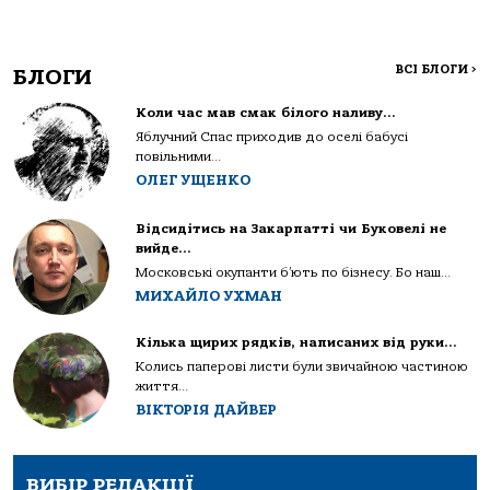
ВСІ БЛОГИ
>
БЛОГИ
Коли час мав смак білого наливу…
Яблучний Спас приходив до оселі бабусі
повільними...
ОЛЕГ УЩЕНКО
Відсидітись на Закарпатті чи Буковелі не
вийде…
Московські окупанти б’ють по бізнесу. Бо наш...
МИХАЙЛО УХМАН
Кілька щирих рядків, написаних від руки…
Колись паперові листи були звичайною частиною
життя...
ВІКТОРІЯ ДАЙВЕР
ВИБІР РЕДАКЦІЇ