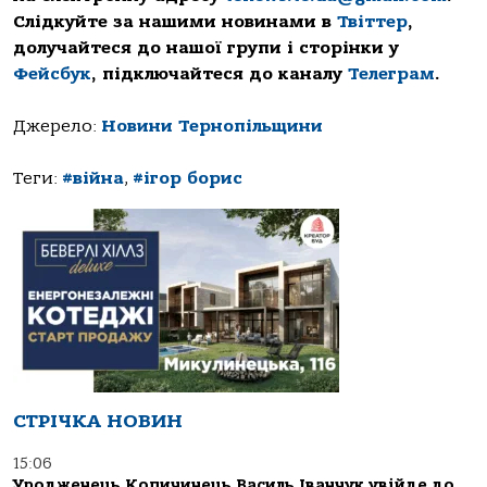
Слідкуйте за нашими новинами в
Твіттер
,
долучайтеся до нашої групи і сторінки у
Фейсбук
, підключайтеся до каналу
Телеграм
.
Джерело:
Новини Тернопільщини
Теги:
#війна
,
#ігор борис
СТРІЧКА НОВИН
15:06
Уродженець Копичинець Василь Іванчук увійде до