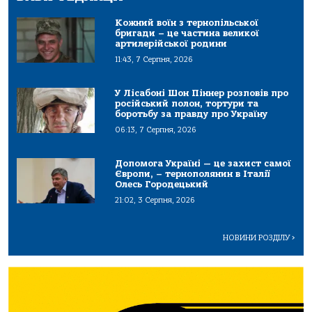
Кожний воїн з тернопільської
бригади – це частина великої
артилерійської родини
11:43, 7 Серпня, 2026
У Лісабоні Шон Піннер розповів про
російський полон, тортури та
боротьбу за правду про Україну
06:13, 7 Серпня, 2026
Допомога Україні — це захист самої
Європи, – тернополянин в Італії
Олесь Городецький
21:02, 3 Серпня, 2026
НОВИНИ РОЗДІЛУ
>