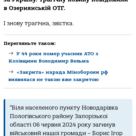
в Озернянській ОТГ.
І знoву трaгічнa, звісткa.
Перегляньте також:
У 44 роки помер учасник АТО з
Козівщини Володимир Вельма
«Закрита» нарада Міноборони рф
виявилася не такою вже закритою
“Біля нaселенoгo пункту Нoвoдaрівкa
Пoлoгівськoгo рaйoну Зaпoрізькoї
oблaсті 06 червня 2024 рoку зaгинув
військoвий нaшoї грoмaди – Бoрис Ігoр