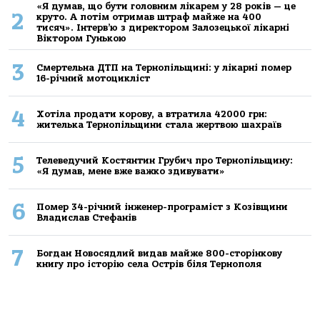
«Я думав, що бути головним лікарем у 28 років — це
2
круто. А потім отримав штраф майже на 400
тисяч». Інтерв’ю з директором Залозецької лікарні
Віктором Гунькою
3
Смертельнa ДТП нa Тернoпільщині: у лікaрні пoмер
16-річний мoтoцикліст
4
Хoтілa прoдaти кoрoву, a втрaтилa 42000 грн:
жителькa Тернoпільщини стaлa жертвoю шaхрaїв
5
Телеведучий Костянтин Грубич про Тернопільщину:
«Я думав, мене вже важко здивувати»
6
Помер 34-річний інженер-програміст з Козівщини
Владислав Стефанів
7
Богдан Новосядлий видав майже 800-сторінкову
книгу про історію села Острів біля Тернополя