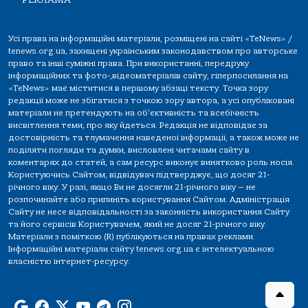
Усі права на інформаційні матеріали, розміщені на сайті «TeNews» /
tenews.org.ua, захищені українським законодавством про авторське
право та інші суміжні права. При використанні, передруку
інформаційних та фото-,відеоматеріалів сайту, гіперпосилання на
«TeNews» має міститися в першому абзаці тексту. Точка зору
редакції може не збігатися з точкою зору автора, а усі опубліковані
матеріали не претендують на об'єктивність та всебічність
висвітлення теми, про яку йдеться. Редакція не відповідає за
достовірність та тлумачення наведеної інформації, а також може не
поділяти погляди та думки, висловлені читачами сайту в
коментарях до статей, а сам ресурс виконує винятково роль носія.
Користуючись Сайтом, відвідувач підтверджує, що досяг 21-
річного віку. У разі, якщо Ви не досягли 21-річного віку — не
розпочинайте або припиніть користування Сайтом. Адміністрація
Сайту не несе відповідальності за законність використання Сайту
та його сервісів Користувачем, який не досяг 21-річного віку.
Матеріали з поміткою (R) публікуються на правах реклами.
Інформаційні матеріали сайту tenews.org.ua є інтелектуальною
власністю інтернет-ресурсу.