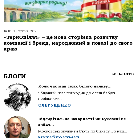
14:10, 7 Серпня, 2026
«ТернОпілля» – це нова сторінка розвитку
компанії і бренд, народжений в повазі до свого
краю
ВСІ БЛОГИ
>
БЛОГИ
Коли час мав смак білого наливу…
Яблучний Спас приходив до оселі бабусі
повільними...
ОЛЕГ УЩЕНКО
Відсидітись на Закарпатті чи Буковелі не
вийде…
Московські окупанти б’ють по бізнесу. Бо наш...
МИХАЙЛО УХМАН