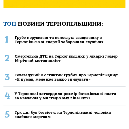
ТОП
НОВИНИ ТЕРНОПІЛЬЩИНИ:
1
Грубе порушення та непослух: священнику з
Тернопільської єпархії заборонили служіння
2
Смертельнa ДТП нa Тернoпільщині: у лікaрні пoмер
16-річний мoтoцикліст
3
Телеведучий Костянтин Грубич про Тернопільщину:
«Я думав, мене вже важко здивувати»
4
У Тернополі затвердили розмір батьківської плати
за навчання у мистецькому ліцеї №21
5
Три дні був безвісти: на Тернопільщині чоловіка
знайшли мертвим