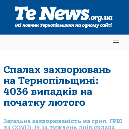
Спалах захворювань
на Тернопільщині:
4036 випадків на
початку лютого
Загальна захворюваність на грип, ГРВІ
та COVID-19 за тиждень днів склала