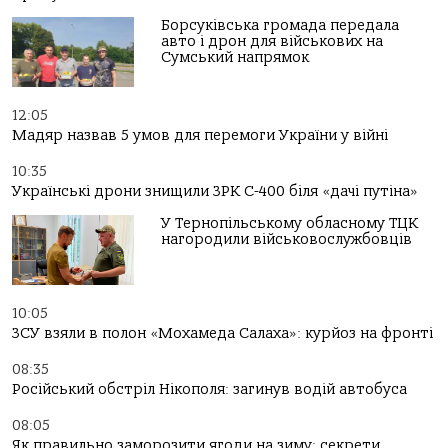
Борсуківська громада передала
авто і дрон для військових на
Сумський напрямок
12:05
Мадяр назвав 5 умов для перемоги України у війні
10:35
Українські дрони знищили ЗРК С-400 біля «дачі путіна»
У Тернопільському обласному ТЦК
нагородили військовослужбовців
10:05
ЗСУ взяли в полон «Мохамеда Салаха»: курйоз на фронті
08:35
Російський обстріл Нікополя: загинув водій автобуса
08:05
Як правильно заморозити ягоди на зиму: секрети