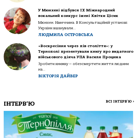
У Мюнхені відбувся IX Міжнародний
вокальний конкурс імені Квітки Цісик
Мюнхен. Німеччина. В Консультаційній установі
України вшанували...
ЛЮДМИЛА ОСТРОВСЬКА
«Воскресіння через пів століття»: у
Тернополі презентували книгу про видатного
військового діяча УПА Василя Процюка
Зробити книжку — обезсмертити життя людини
на...
ВІКТОРІЯ ДАЙВЕР
ВСІ ІНТЕРВ'Ю
>
ІНТЕРВ'Ю