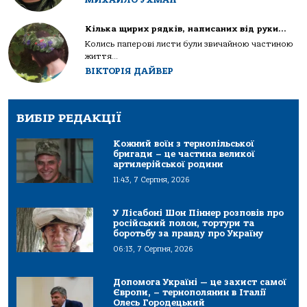
Кілька щирих рядків, написаних від руки…
Колись паперові листи були звичайною частиною
життя...
ВІКТОРІЯ ДАЙВЕР
ВИБІР РЕДАКЦІЇ
Кожний воїн з тернопільської
бригади – це частина великої
артилерійської родини
11:43, 7 Серпня, 2026
У Лісабоні Шон Піннер розповів про
російський полон, тортури та
боротьбу за правду про Україну
06:13, 7 Серпня, 2026
Допомога Україні — це захист самої
Європи, – тернополянин в Італії
Олесь Городецький