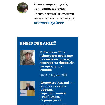
Кілька щирих рядків,
написаних від руки…
Колись паперові листи були
звичайною частиною життя...
ВІКТОРІЯ ДАЙВЕР
ВИБІР РЕДАКЦІЇ
У Лісабоні Шон
Піннер розповів про
російський полон,
тортури та боротьбу
за правду про
Україну
06:13, 7 Серпня, 2026
Допомога Україні —
це захист самої
Європи, –
тернополянин в
Італії Олесь
Городецький