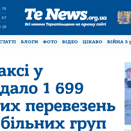
4.76
1.67
0.28
СТАТТІ
БЛОГИ
ФОТО
ВІДЕО
ЦІКАВО
ВІЙНА З
аксі у
дало 1 699
их перевезень
більних груп
Соц