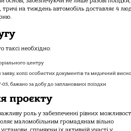
й основі, забезпечуючи не лише разові поїздки,
, тричі на тиждень автомобіль доставляє 4 лю
рню.
угу
о таксі необхідно:
оріального центру
 заяву, копії особистих документів та медичний висн
-03, бажано за добу до запланованої поїздки
ня проєкту
 важливу роль у забезпеченні рівних можливос
зволяє маломобільним громадянам вільно
 установи, сприяючи їх активній участі у