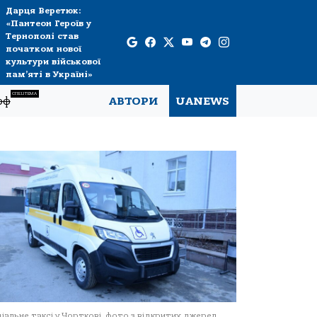
Дарця Веретюк:
«Пантеон Героїв у
Тернополі став
початком нової
культури військової
пам’яті в Україні»
СПЕЦТЕМА
рф
АВТОРИ
UANEWS
іальне таксі у Чорткові, фото з відкритих джерел