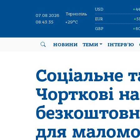
USD
4
▲
Тернопіль
07.08.2026
EUR
5
▲
08:43:36
+29°C
GBP
6
▲
НОВИНИ
ТЕМИ
ІНТЕРВ’Ю
Соціальне т
Чорткові на
безкоштовн
для маломо