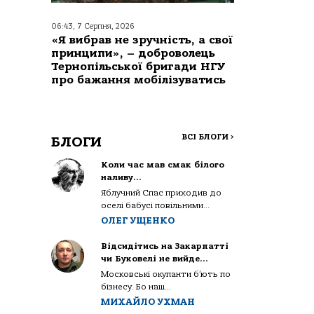
06:43, 7 Серпня, 2026
«Я вибрав не зручність, а свої
принципи», – доброволець
Тернопільської бригади НГУ
про бажання мобілізуватись
ВСІ БЛОГИ
>
БЛОГИ
Коли час мав смак білого
наливу…
Яблучний Спас приходив до
оселі бабусі повільними...
ОЛЕГ УЩЕНКО
Відсидітись на Закарпатті
чи Буковелі не вийде…
Московські окупанти б’ють по
бізнесу. Бо наш...
МИХАЙЛО УХМАН