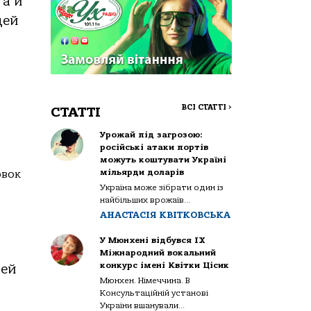
 а й
дей
ВСІ СТАТТІ
>
СТАТТІ
Урожай під загрозою:
російські атаки портів
можуть коштувати Україні
мільярди доларів
овок
Україна може зібрати один із
найбільших врожаїв...
АНАСТАСІЯ КВІТКОВСЬКА
У Мюнхені відбувся IX
Міжнародний вокальний
конкурс імені Квітки Цісик
тей
Мюнхен. Німеччина. В
Консультаційній установі
України вшанували...