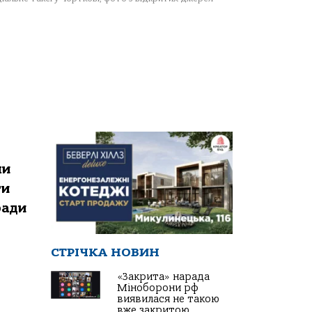
ми
ти
ради
СТРІЧКА НОВИН
«Закрита» нарада
Міноборони рф
виявилася не такою
вже закритою