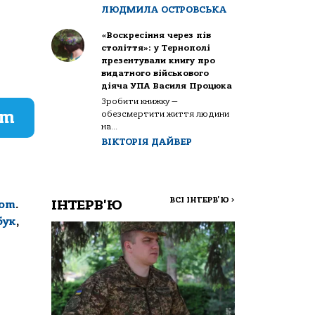
ЛЮДМИЛА ОСТРОВСЬКА
«Воскресіння через пів
століття»: у Тернополі
презентували книгу про
видатного військового
діяча УПА Василя Процюка
Зробити книжку —
am
обезсмертити життя людини
на...
ВІКТОРІЯ ДАЙВЕР
ВСІ ІНТЕРВ'Ю
>
ІНТЕРВ'Ю
com
.
бук
,