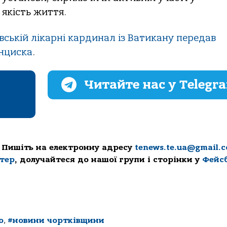
якість життя.
вській лікарні кардинал із Ватикану передав
нциска
.
Читайте нас у Telegr
 Пишіть на електронну адресу
tenews.te.ua@gmail.
ттер
, долучайтеся до нашої групи і сторінки у
Фейс
о
,
#новини чортківщини