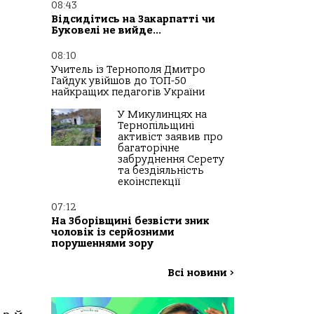
08:43
Відсидітись на Закарпатті чи
Буковелі не вийде…
08:10
Учитель із Тернополя Дмитро
Гайдук увійшов до ТОП-50
найкращих педагогів України
У Микулинцях на
Тернопільщині
активіст заявив про
багаторічне
забруднення Серету
та бездіяльність
екоінспекції
07:12
На Зборівщині безвісти зник
чоловік із серйозними
порушеннями зору
Всі новини
>