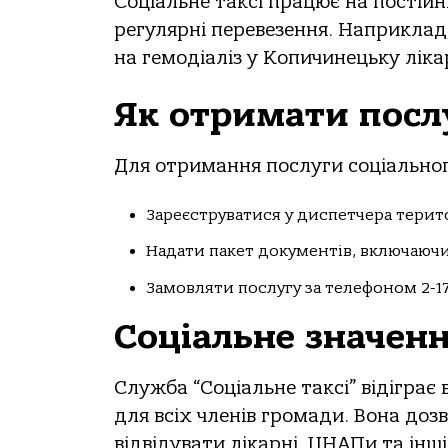
Соціальне таксі працює на постійні
регулярні перевезення. Наприклад
на гемодіаліз у Копичинецьку ліка
Як отримати посл
Для отримання послуги соціальног
Зареєструватися у диспетчера терит
Надати пакет документів, включаючи
Замовляти послугу за телефоном 2-17
Соціальне значен
Служба “Соціальне таксі” відіграє
для всіх членів громади. Вона до
відвідувати лікарні, ЦНАПи та інші