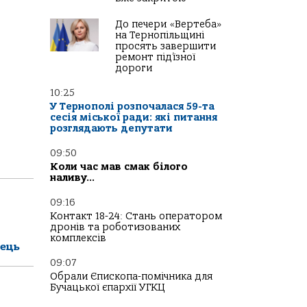
До печери «Вертеба»
на Тернопільщині
просять завершити
ремонт під’їзної
дороги
10:25
У Тернополі розпочалася 59-та
сесія міської ради: які питання
розглядають депутати
09:50
Коли час мав смак білого
наливу…
09:16
Контакт 18-24: Стань оператором
дронів та роботизованих
комплексів
пець
09:07
Обрали Єпископа-помічника для
Бучацької єпархії УГКЦ