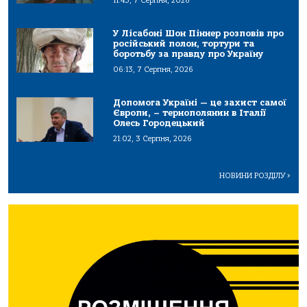
11:43, 7 Серпня, 2026
У Лісабоні Шон Піннер розповів про
російський полон, тортури та
боротьбу за правду про Україну
06:13, 7 Серпня, 2026
Допомога Україні — це захист самої
Європи, – тернополянин в Італії
Олесь Городецький
21:02, 3 Серпня, 2026
НОВИНИ РОЗДІЛУ
>