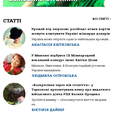
ВСІ СТАТТІ
>
СТАТТІ
Урожай під загрозою: російські атаки портів
можуть коштувати Україні мільярди доларів
Україна може зібрати один із найбільших врожаїв...
АНАСТАСІЯ КВІТКОВСЬКА
У Мюнхені відбувся IX Міжнародний
вокальний конкурс імені Квітки Цісик
Мюнхен. Німеччина. В Консультаційній установі
України вшанували...
ЛЮДМИЛА ОСТРОВСЬКА
«Воскресіння через пів століття»: у
Тернополі презентували книгу про видатного
військового діяча УПА Василя Процюка
Зробити книжку — обезсмертити життя людини
на...
ВІКТОРІЯ ДАЙВЕР