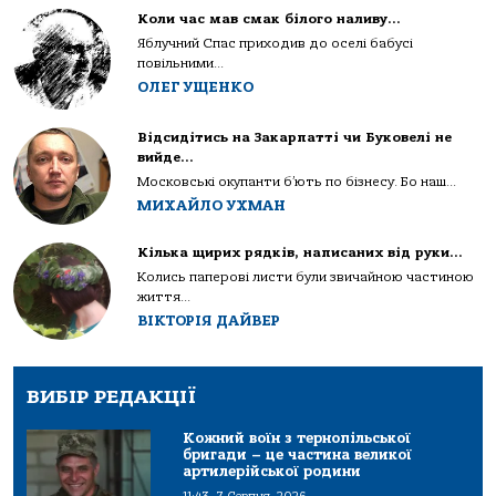
Коли час мав смак білого наливу…
Яблучний Спас приходив до оселі бабусі
повільними...
ОЛЕГ УЩЕНКО
Відсидітись на Закарпатті чи Буковелі не
вийде…
Московські окупанти б’ють по бізнесу. Бо наш...
МИХАЙЛО УХМАН
Кілька щирих рядків, написаних від руки…
Колись паперові листи були звичайною частиною
життя...
ВІКТОРІЯ ДАЙВЕР
ВИБІР РЕДАКЦІЇ
Кожний воїн з тернопільської
бригади – це частина великої
артилерійської родини