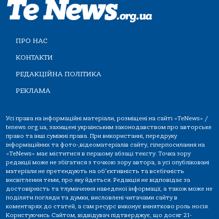
ПРО НАС
КОНТАКТИ
РЕДАКЦІЙНА ПОЛІТИКА
РЕКЛАМА
Усі права на інформаційні матеріали, розміщені на сайті «TeNews» /
tenews.org.ua, захищені українським законодавством про авторське
право та інші суміжні права. При використанні, передруку
інформаційних та фото-,відеоматеріалів сайту, гіперпосилання на
«TeNews» має міститися в першому абзаці тексту. Точка зору
редакції може не збігатися з точкою зору автора, а усі опубліковані
матеріали не претендують на об'єктивність та всебічність
висвітлення теми, про яку йдеться. Редакція не відповідає за
достовірність та тлумачення наведеної інформації, а також може не
поділяти погляди та думки, висловлені читачами сайту в
коментарях до статей, а сам ресурс виконує винятково роль носія.
Користуючись Сайтом, відвідувач підтверджує, що досяг 21-