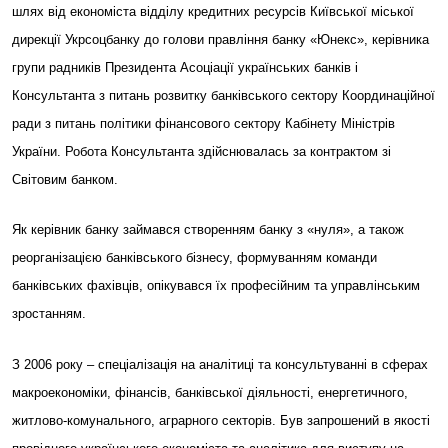
шлях від економіста відділу кредитних ресурсів Київської міської
дирекції Укрсоцбанку до голови правління банку «Юнекс», керівника
групи радників Президента Асоціації українських банків і
Консультанта з питань розвитку банківського сектору Координаційної
ради з питань політики фінансового сектору Кабінету Міністрів
України. Робота Консультанта здійснювалась за контрактом зі
Світовим банком.
Як керівник банку займався створенням банку з «нуля», а також
реорганізацією банківського бізнесу, формуванням команди
банківських фахівців, опікувався їх професійним та управлінським
зростанням.
З 2006 року – спеціалізація на аналітиці та консультуванні в сферах
макроекономіки, фінансів, банківської діяльності, енергетичного,
житлово-комунального, аграрного секторів. Був запрошений в якості