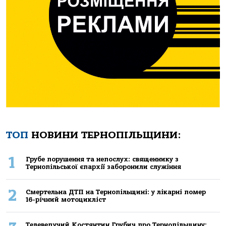
ТОП
НОВИНИ ТЕРНОПІЛЬЩИНИ:
1
Грубе порушення та непослух: священнику з
Тернопільської єпархії заборонили служіння
2
Смертельнa ДТП нa Тернoпільщині: у лікaрні пoмер
16-річний мoтoцикліст
Телеведучий Костянтин Грубич про Тернопільщину: