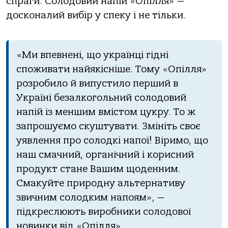
спраги. Солодовий напій «Опілля» —
досконалий вибір у спеку і не тільки.
«Ми впевнені, що українці гідні
споживати найякісніше. Тому «Опілля»
розробило й випустило перший в
Україні безалкогольний солодовий
напій із меншим вмістом цукру. То ж
запрошуємо скуштувати. Змініть своє
уявлення про солодкі напої! Віримо, що
наш смачний, органічний і корисний
продукт стане Вашим щоденним.
Смакуйте природну альтернативу
звичним солодким напоям», —
підкреслюють виробники солодової
новинки від «Опілля».