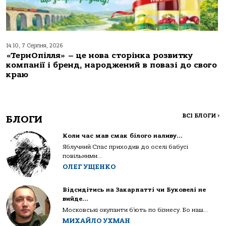
14:10, 7 Серпня, 2026
«ТернОпілля» – це нова сторінка розвитку
компанії і бренд, народжений в повазі до свого
краю
ВСІ БЛОГИ
>
БЛОГИ
Коли час мав смак білого наливу…
Яблучний Спас приходив до оселі бабусі
повільними...
ОЛЕГ УЩЕНКО
Відсидітись на Закарпатті чи Буковелі не
вийде…
Московські окупанти б’ють по бізнесу. Бо наш...
МИХАЙЛО УХМАН