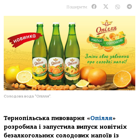
Поширити:
Солодова вода "Опілля".
Тернопільська пивоварня «
Опілля
»
розробила і запустила випуск новітніх
безалкогольних солодових напоїв із