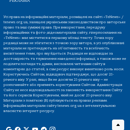
РЕКЛАМА
Усі права на інформаційні матеріали, розміщені на сайті «TeNews» /
tenews.org.ua, захищені українським законодавством про авторське
право та інші суміжні права. При використанні, передруку
інформаційних та фото-,відеоматеріалів сайту, гіперпосилання на
«TeNews» має міститися в першому абзаці тексту. Точка зору
редакції може не збігатися з точкою зору автора, а усі опубліковані
матеріали не претендують на об'єктивність та всебічність
висвітлення теми, про яку йдеться. Редакція не відповідає за
достовірність та тлумачення наведеної інформації, а також може не
поділяти погляди та думки, висловлені читачами сайту в
коментарях до статей, а сам ресурс виконує винятково роль носія.
Користуючись Сайтом, відвідувач підтверджує, що досяг 21-
річного віку. У разі, якщо Ви не досягли 21-річного віку — не
розпочинайте або припиніть користування Сайтом. Адміністрація
Сайту не несе відповідальності за законність використання Сайту
та його сервісів Користувачем, який не досяг 21-річного віку.
Матеріали з поміткою (R) публікуються на правах реклами.
Інформаційні матеріали сайту tenews.org.ua є інтелектуальною
власністю інтернет-ресурсу.