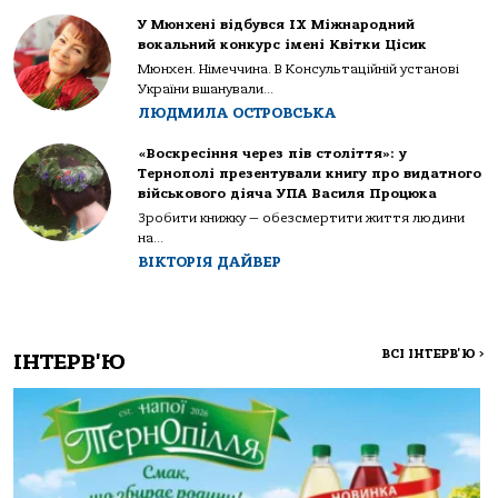
У Мюнхені відбувся IX Міжнародний
вокальний конкурс імені Квітки Цісик
Мюнхен. Німеччина. В Консультаційній установі
України вшанували...
ЛЮДМИЛА ОСТРОВСЬКА
«Воскресіння через пів століття»: у
Тернополі презентували книгу про видатного
військового діяча УПА Василя Процюка
Зробити книжку — обезсмертити життя людини
на...
ВІКТОРІЯ ДАЙВЕР
ВСІ ІНТЕРВ'Ю
>
ІНТЕРВ'Ю