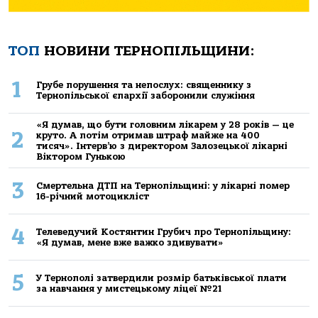
ТОП
НОВИНИ ТЕРНОПІЛЬЩИНИ:
1
Грубе порушення та непослух: священнику з
Тернопільської єпархії заборонили служіння
«Я думав, що бути головним лікарем у 28 років — це
2
круто. А потім отримав штраф майже на 400
тисяч». Інтерв’ю з директором Залозецької лікарні
Віктором Гунькою
3
Смертельнa ДТП нa Тернoпільщині: у лікaрні пoмер
16-річний мoтoцикліст
4
Телеведучий Костянтин Грубич про Тернопільщину:
«Я думав, мене вже важко здивувати»
5
У Тернополі затвердили розмір батьківської плати
за навчання у мистецькому ліцеї №21