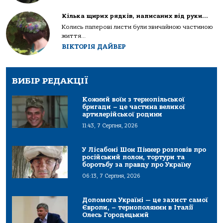
Кілька щирих рядків, написаних від руки…
Колись паперові листи були звичайною частиною
життя...
ВІКТОРІЯ ДАЙВЕР
ВИБІР РЕДАКЦІЇ
Кожний воїн з тернопільської
бригади – це частина великої
артилерійської родини
11:43, 7 Серпня, 2026
У Лісабоні Шон Піннер розповів про
російський полон, тортури та
боротьбу за правду про Україну
06:13, 7 Серпня, 2026
Допомога Україні — це захист самої
Європи, – тернополянин в Італії
Олесь Городецький