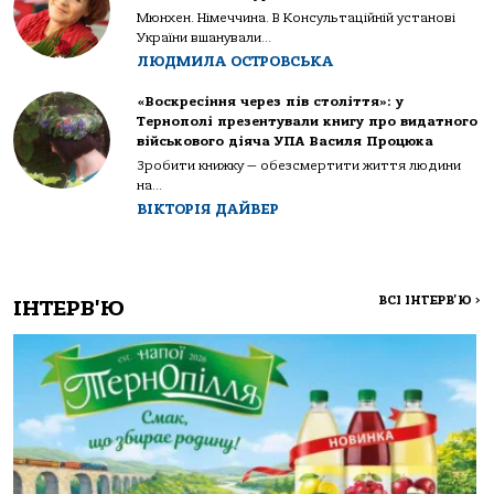
Мюнхен. Німеччина. В Консультаційній установі
України вшанували...
ЛЮДМИЛА ОСТРОВСЬКА
«Воскресіння через пів століття»: у
Тернополі презентували книгу про видатного
військового діяча УПА Василя Процюка
Зробити книжку — обезсмертити життя людини
на...
ВІКТОРІЯ ДАЙВЕР
ВСІ ІНТЕРВ'Ю
>
ІНТЕРВ'Ю