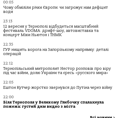
00:05
Чому обміліли річки Європи: чи загрожує нам дефіцит
води
23:13
12 вересня у Тернополі відбудеться масштабний
фестиваль VDOMA: дрифт-шоу, автовиставка та
концерт Міки Ньютон і ТНМК
22:35
ГУР нищить ворога на Запорізькому напрямку: деталі
операцій
22:12
Тернопільський митрополит Нестор розповів про віру
під час війни, долю України та єресь «русского мира»
22:05
Ештон Кутчер жорстко звернувся до Путіна через війну
22:00
Біля Тернополя у Великому Глибочку спалахнула
пожежа: густий дим видно з міста
Всі новини
>