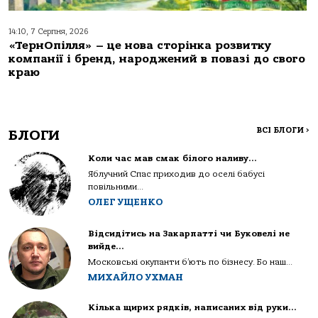
14:10, 7 Серпня, 2026
«ТернОпілля» – це нова сторінка розвитку
компанії і бренд, народжений в повазі до свого
краю
ВСІ БЛОГИ
>
БЛОГИ
Коли час мав смак білого наливу…
Яблучний Спас приходив до оселі бабусі
повільними...
ОЛЕГ УЩЕНКО
Відсидітись на Закарпатті чи Буковелі не
вийде…
Московські окупанти б’ють по бізнесу. Бо наш...
МИХАЙЛО УХМАН
Кілька щирих рядків, написаних від руки…