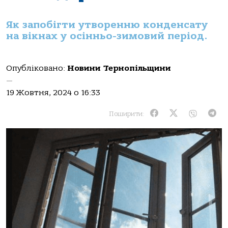
Як запобігти утворенню конденсату
на вікнах у осінньо-зимовий період.
Опубліковано:
Новини Тернопільщини
—
19 Жовтня, 2024 о 16:33
Поширити: