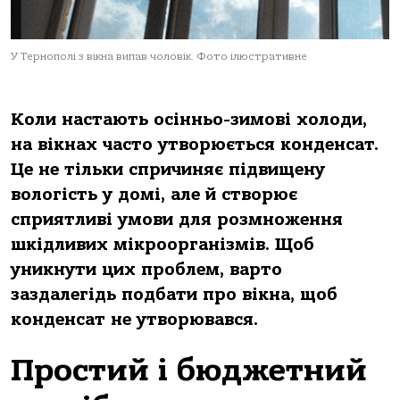
У Тернополі з вікна випав чоловік. Фото ілюстративне
Коли настають осінньо-зимові холоди,
на вікнах часто утворюється конденсат.
Це не тільки спричиняє підвищену
вологість у домі, але й створює
сприятливі умови для розмноження
шкідливих мікроорганізмів. Щоб
уникнути цих проблем, варто
заздалегідь подбати про вікна, щоб
конденсат не утворювався.
Простий і бюджетний