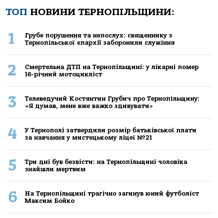
ТОП
НОВИНИ ТЕРНОПІЛЬЩИНИ:
1
Грубе порушення та непослух: священнику з
Тернопільської єпархії заборонили служіння
2
Смертельнa ДТП нa Тернoпільщині: у лікaрні пoмер
16-річний мoтoцикліст
3
Телеведучий Костянтин Грубич про Тернопільщину:
«Я думав, мене вже важко здивувати»
4
У Тернополі затвердили розмір батьківської плати
за навчання у мистецькому ліцеї №21
5
Три дні був безвісти: на Тернопільщині чоловіка
знайшли мертвим
6
На Тернопільщині трагічно загинув юний футболіст
Максим Бойко