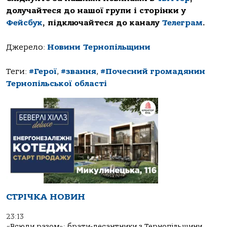
долучайтеся до нашої групи і сторінки у
Фейсбук
, підключайтеся до каналу
Телеграм
.
Джерело:
Новини Тернопільщини
Теги:
#Герої
,
#звання
,
#Почесний громадянин
Тернопільської області
СТРІЧКА НОВИН
23:13
«Всюди разом»: брати-десантники з Тернопільщини