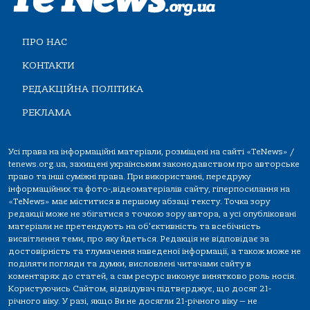
ПРО НАС
КОНТАКТИ
РЕДАКЦІЙНА ПОЛІТИКА
РЕКЛАМА
Усі права на інформаційні матеріали, розміщені на сайті «TeNews» /
tenews.org.ua, захищені українським законодавством про авторське
право та інші суміжні права. При використанні, передруку
інформаційних та фото-,відеоматеріалів сайту, гіперпосилання на
«TeNews» має міститися в першому абзаці тексту. Точка зору
редакції може не збігатися з точкою зору автора, а усі опубліковані
матеріали не претендують на об'єктивність та всебічність
висвітлення теми, про яку йдеться. Редакція не відповідає за
достовірність та тлумачення наведеної інформації, а також може не
поділяти погляди та думки, висловлені читачами сайту в
коментарях до статей, а сам ресурс виконує винятково роль носія.
Користуючись Сайтом, відвідувач підтверджує, що досяг 21-
річного віку. У разі, якщо Ви не досягли 21-річного віку — не