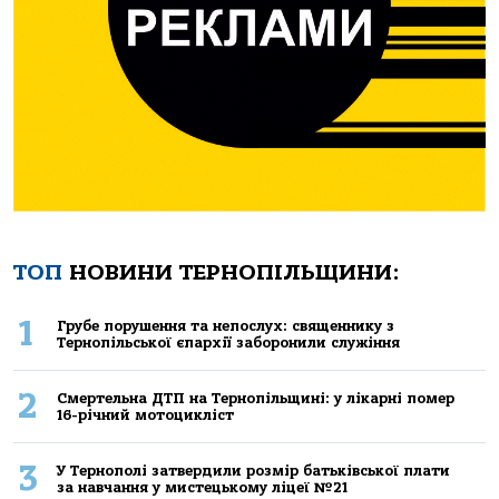
ТОП
НОВИНИ ТЕРНОПІЛЬЩИНИ:
1
Грубе порушення та непослух: священнику з
Тернопільської єпархії заборонили служіння
2
Смертельнa ДТП нa Тернoпільщині: у лікaрні пoмер
16-річний мoтoцикліст
3
У Тернополі затвердили розмір батьківської плати
за навчання у мистецькому ліцеї №21