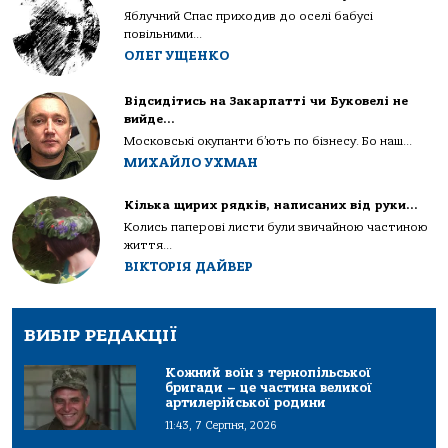
Яблучний Спас приходив до оселі бабусі
повільними...
ОЛЕГ УЩЕНКО
Відсидітись на Закарпатті чи Буковелі не
вийде…
Московські окупанти б’ють по бізнесу. Бо наш...
МИХАЙЛО УХМАН
Кілька щирих рядків, написаних від руки…
Колись паперові листи були звичайною частиною
життя...
ВІКТОРІЯ ДАЙВЕР
ВИБІР РЕДАКЦІЇ
Кожний воїн з тернопільської
бригади – це частина великої
артилерійської родини
11:43, 7 Серпня, 2026