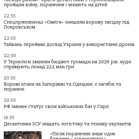
пройшли війну, поранення і чекають на дітей
22:35
Спецпризначенці «Омеги» знищили ворожу засідку під
Покровськом
22:05
Тайвань переймає досвід України у використанні дронів
22:00
У Тернополі змінили бюджет громади на 2026 рік: куди
спрямують понад 222 млн грн
20:35
Ворожі атаки на Запоріжжі та Одещині: є загиблі та
поранені
20:05
РФ змінює статус своїх військових баз у Сирії
18:35
Десантники ЗСУ нищать логістику та техніку окупантів
«Після поранення лише одне
бажання – відновитися і