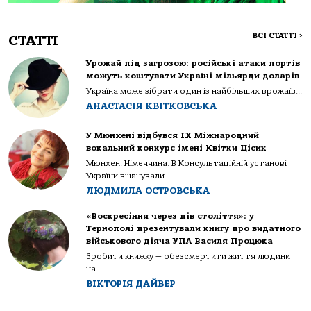
ВСІ СТАТТІ
>
СТАТТІ
Урожай під загрозою: російські атаки портів
можуть коштувати Україні мільярди доларів
Україна може зібрати один із найбільших врожаїв...
АНАСТАСІЯ КВІТКОВСЬКА
У Мюнхені відбувся IX Міжнародний
вокальний конкурс імені Квітки Цісик
Мюнхен. Німеччина. В Консультаційній установі
України вшанували...
ЛЮДМИЛА ОСТРОВСЬКА
«Воскресіння через пів століття»: у
Тернополі презентували книгу про видатного
військового діяча УПА Василя Процюка
Зробити книжку — обезсмертити життя людини
на...
ВІКТОРІЯ ДАЙВЕР