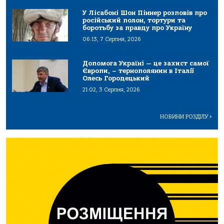
У Лісабоні Шон Піннер розповів про
російський полон, тортури та
боротьбу за правду про Україну
06:13, 7 Серпня, 2026
Допомога Україні — це захист самої
Європи, – тернополянин в Італії
Олесь Городецький
21:02, 3 Серпня, 2026
НОВИНИ РОЗДІЛУ
>