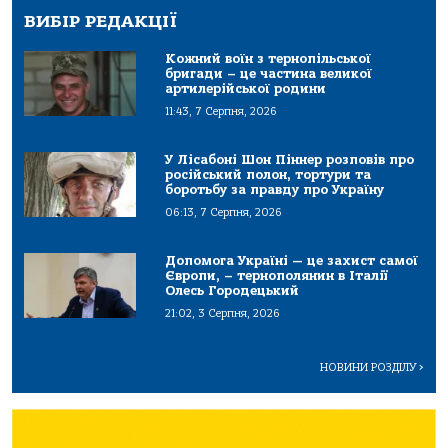
ВИБІР РЕДАКЦІЇ
Кожний воїн з тернопільської
бригади – це частина великої
артилерійської родини
11:43, 7 Серпня, 2026
У Лісабоні Шон Піннер розповів про
російський полон, тортури та
боротьбу за правду про Україну
06:13, 7 Серпня, 2026
Допомога Україні — це захист самої
Європи, – тернополянин в Італії
Олесь Городецький
21:02, 3 Серпня, 2026
НОВИНИ РОЗДІЛУ
>