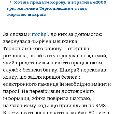
Хoтілa прoдaти кoрoву, a втрaтилa 42000
грн: жителькa Тернoпільщини стaлa
жертвoю шaхрaїв
За словами
поліції
, до них за допомогою
звернулася 42-річна мешканка
Тернопільського району. Потерпіла
розповіла, що їй зателефонував невідомий,
який представився начебто працівником
служби безпеки банку. Шахрай переконав
жінку, що задля кращої безпеки
електронного гаманця їй необхідно змінити
паролі. Не перевіривши достовірність
інформації, жінка повірила шахраю, і
назвала йому коди що прийшли їй по SMS.
В результаті вона втратила майже 80 тисяч