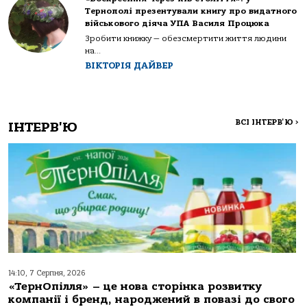
Тернополі презентували книгу про видатного
військового діяча УПА Василя Процюка
Зробити книжку — обезсмертити життя людини
на...
ВІКТОРІЯ ДАЙВЕР
ВСІ ІНТЕРВ'Ю
>
ІНТЕРВ'Ю
14:10, 7 Серпня, 2026
«ТернОпілля» – це нова сторінка розвитку
компанії і бренд, народжений в повазі до свого