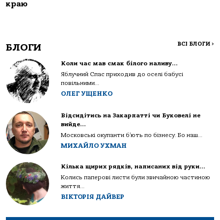
краю
ВСІ БЛОГИ
>
БЛОГИ
Коли час мав смак білого наливу…
Яблучний Спас приходив до оселі бабусі
повільними...
ОЛЕГ УЩЕНКО
Відсидітись на Закарпатті чи Буковелі не
вийде…
Московські окупанти б’ють по бізнесу. Бо наш...
МИХАЙЛО УХМАН
Кілька щирих рядків, написаних від руки…
Колись паперові листи були звичайною частиною
життя...
ВІКТОРІЯ ДАЙВЕР