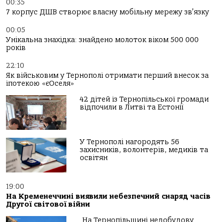
00:35
7 корпус ДШВ створює власну мобільну мережу зв’язку
00:05
Унікальна знахідка: знайдено молоток віком 500 000
років
22:10
Як військовим у Тернополі отримати перший внесок за
іпотекою «єОселя»
42 дітей із Тернопільської громади
відпочили в Литві та Естонії
У Тернополі нагородять 56
захисників, волонтерів, медиків та
освітян
19:00
На Кременеччині виявили небезпечний снаряд часів
Другої світової війни
На Тернопільщині недобудову