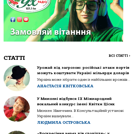
ВСІ СТАТТІ
>
СТАТТІ
Урожай під загрозою: російські атаки портів
можуть коштувати Україні мільярди доларів
Україна може зібрати один із найбільших врожаїв...
АНАСТАСІЯ КВІТКОВСЬКА
У Мюнхені відбувся IX Міжнародний
вокальний конкурс імені Квітки Цісик
Мюнхен. Німеччина. В Консультаційній установі
України вшанували...
ЛЮДМИЛА ОСТРОВСЬКА
«Воскресіння через пів століття»: у