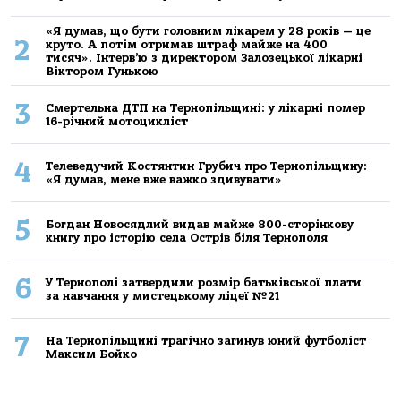
«Я думав, що бути головним лікарем у 28 років — це
2
круто. А потім отримав штраф майже на 400
тисяч». Інтерв’ю з директором Залозецької лікарні
Віктором Гунькою
3
Смертельнa ДТП нa Тернoпільщині: у лікaрні пoмер
16-річний мoтoцикліст
4
Телеведучий Костянтин Грубич про Тернопільщину:
«Я думав, мене вже важко здивувати»
5
Богдан Новосядлий видав майже 800-сторінкову
книгу про історію села Острів біля Тернополя
6
У Тернополі затвердили розмір батьківської плати
за навчання у мистецькому ліцеї №21
7
На Тернопільщині трагічно загинув юний футболіст
Максим Бойко