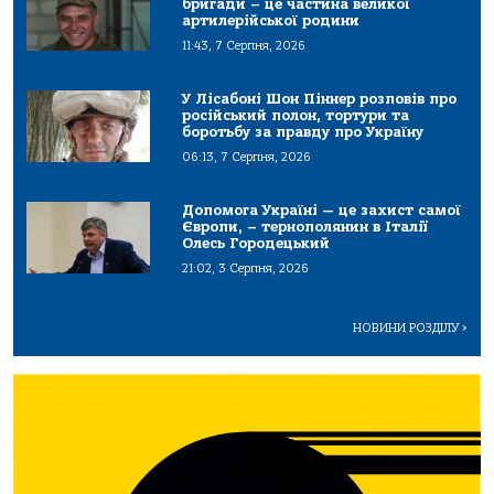
бригади – це частина великої
артилерійської родини
11:43, 7 Серпня, 2026
У Лісабоні Шон Піннер розповів про
російський полон, тортури та
боротьбу за правду про Україну
06:13, 7 Серпня, 2026
Допомога Україні — це захист самої
Європи, – тернополянин в Італії
Олесь Городецький
21:02, 3 Серпня, 2026
НОВИНИ РОЗДІЛУ
>