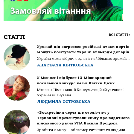
ВСІ СТАТТІ
>
СТАТТІ
Урожай під загрозою: російські атаки портів
можуть коштувати Україні мільярди доларів
Україна може зібрати один із найбільших врожаїв...
АНАСТАСІЯ КВІТКОВСЬКА
У Мюнхені відбувся IX Міжнародний
вокальний конкурс імені Квітки Цісик
Мюнхен. Німеччина. В Консультаційній установі
України вшанували...
ЛЮДМИЛА ОСТРОВСЬКА
«Воскресіння через пів століття»: у
Тернополі презентували книгу про видатного
військового діяча УПА Василя Процюка
Зробити книжку — обезсмертити життя людини