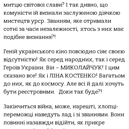
митцю світової слави? І так дивно, що
комуністи їй визнали заслуженою діячкою
мистецтв урср. Званням, яке отримали
сотні за часи незалежності, хтось з них має
подібне визнання?!
Геній українського кіно повсюдно сіяє своєю
відсутністю! Як серед народних, так і серед
Героїв України. Він – МИКОЛАЙЧУК! І цим
сказано все! Як і ЛІНА КОСТЕНКО! Багатьом
до них, як до космосу. Але всі й далі хочуть
бути реєстровими.
Доки так буде?!
Закінчиться війна, може, нарешті, хлопці-
переможці наведуть лад і зі званнями. Вони
повинні назавжди відійти, як прикре