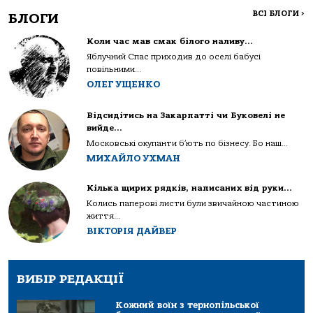
ВСІ БЛОГИ
>
БЛОГИ
Коли час мав смак білого наливу…
Яблучний Спас приходив до оселі бабусі
повільними...
ОЛЕГ УЩЕНКО
Відсидітись на Закарпатті чи Буковелі не
вийде…
Московські окупанти б’ють по бізнесу. Бо наш...
МИХАЙЛО УХМАН
Кілька щирих рядків, написаних від руки…
Колись паперові листи були звичайною частиною
життя...
ВІКТОРІЯ ДАЙВЕР
ВИБІР РЕДАКЦІЇ
Кожний воїн з тернопільської