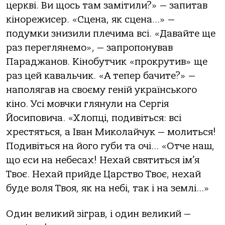
церкві. Ви щось там замітили?» — запитав
кінорежисер. «Сцена, як сцена…» —
подумки знизили плечима всі. «Давайте ще
раз переглянемо», — запропонував
Параджанов. Кінобутчик «прокрутив» ще
раз цей кавальчик. «А тепер бачите?» —
наполягав на своєму геній українського
кіно. Усі мовчки глянули на Сергія
Йосиповича. «Хлопці, подивіться: всі
хрестяться, а Іван Миколайчук — молиться!
Подивіться на його губи та очі… «Отче наш,
що єси на небесах! Нехай святиться ім’я
Твоє. Нехай прийде Царство Твоє, нехай
буде воля Твоя, як на небі, так і на землі…»
Один великий зіграв, і один великий —