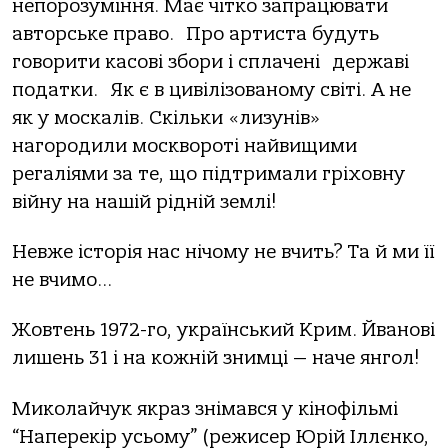
непорозуміння. Має чітко запрацювати
авторське право.
Про артиста будуть
говорити касові збори і сплачені
державі
податки.
Як є в цивілізованому світі. А не
як у москалів. Скільки «лизунів»
нагородили москвороті найвищими
регаліями за те, що підтримали гріховну
війну на нашій рідній землі!
Невже історія нас нічому не вчить? Та й ми її
не вчимо…
Жовтень 1972-го, український Крим. Йванові
лишень 31 і на кожній знимці — наче янгол!
Миколайчук якраз знімався у кінофільмі
“Наперекір усьому” (режисер Юрій Іллєнко,