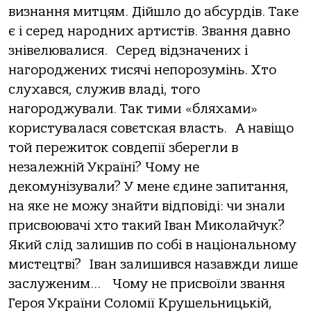
визнання митцям. Дійшло до абсурдів. Таке
є і серед народних артистів. Звання давно
знівелювалися.
Серед відзначених і
нагороджених тисячі непорозумінь. Хто
слухався, служив владі, того
нагороджували. Так тими «бляхами»
користувалася совєтская власть.
А навіщо
той пережиток совдепії зберегли в
незалежній Україні? Чому не
декомунізували? У мене єдине запитання,
на яке не можу знайти відповіді: чи знали
присвоювачі хто такий Іван Миколайчук?
Який слід залишив по собі в національному
мистецтві?
Іван залишився назавжди лише
заслуженим…
Чому не присвоїли звання
Героя України Соломії Крушельницькій,