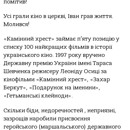
помітив!
Усі грали кіно в церкві, Іван грав життя.
Молився!
«Камінний хрест» займає п’яту позицію у
списку 100 найкращих фільмів в історії
українського кіно. 1997 року вручено
Державну премію України імені Тараса
Шевченка режисеру Леоніду Осиці за
кінофільми «Камінний хрест», «Захар
Беркут», «Подарунок на іменини»,
«Гетьманські клейноди».
Скільки біди, недоречностей , неприязні,
зазрощів наробили присвоєння
геройського (маршальського) державного