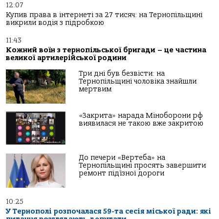
12:07
Купив права в інтернеті за 27 тисяч: на Тернопільщині
викрили водія з підробкою
11:43
Кожний воїн з тернопільської бригади – це частина
великої артилерійської родини
Три дні був безвісти: на
Тернопільщині чоловіка знайшли
мертвим
«Закрита» нарада Міноборони рф
виявилася не такою вже закритою
До печери «Вертеба» на
Тернопільщині просять завершити
ремонт під’їзної дороги
10:25
У Тернополі розпочалася 59-та сесія міської ради: які