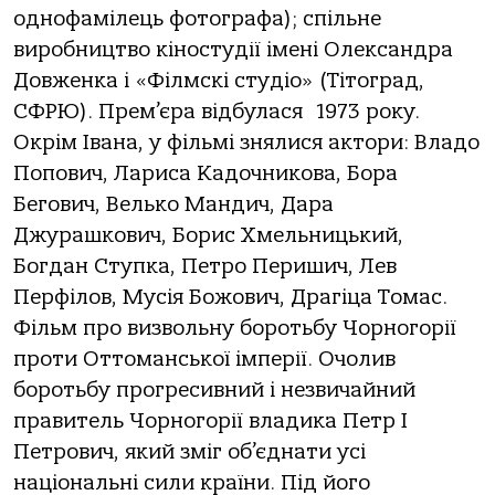
однофамілець фотографа); спільне
виробництво кіностудії імені Олександра
Довженка і «Філмскі студіо» (Тітоград,
СФРЮ). Прем’єра відбулася
1973 року.
Окрім Івана, у фільмі знялися актори: Владо
Попович, Лариса Кадочникова, Бора
Бегович, Велько Мандич, Дара
Джурашкович, Борис Хмельницький,
Богдан Ступка, Петро Перишич, Лев
Перфілов, Мусія Божович, Драгіца Томас.
Фільм про визвольну боротьбу Чорногорії
проти Оттоманської імперії. Очолив
боротьбу прогресивний і незвичайний
правитель Чорногорії владика Петр І
Петрович, який зміг об’єднати усі
національні сили країни. Під його