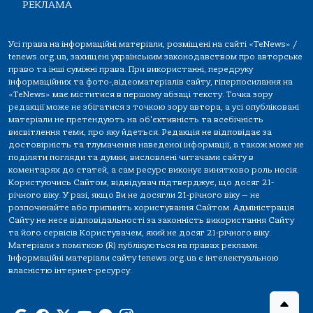
РЕКЛАМА
Усі права на інформаційні матеріали, розміщені на сайті «TeNews» /
tenews.org.ua, захищені українським законодавством про авторське
право та інші суміжні права. При використанні, передруку
інформаційних та фото-,відеоматеріалів сайту, гіперпосилання на
«TeNews» має міститися в першому абзаці тексту. Точка зору
редакції може не збігатися з точкою зору автора, а усі опубліковані
матеріали не претендують на об'єктивність та всебічність
висвітлення теми, про яку йдеться. Редакція не відповідає за
достовірність та тлумачення наведеної інформації, а також може не
поділяти погляди та думки, висловлені читачами сайту в
коментарях до статей, а сам ресурс виконує винятково роль носія.
Користуючись Сайтом, відвідувач підтверджує, що досяг 21-
річного віку. У разі, якщо Ви не досягли 21-річного віку — не
розпочинайте або припиніть користування Сайтом. Адміністрація
Сайту не несе відповідальності за законність використання Сайту
та його сервісів Користувачем, який не досяг 21-річного віку.
Матеріали з поміткою (R) публікуються на правах реклами.
Інформаційні матеріали сайту tenews.org.ua є інтелектуальною
власністю інтернет-ресурсу.