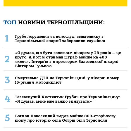
ТОП
НОВИНИ ТЕРНОПІЛЬЩИНИ:
1
Грубе порушення та непослух: священнику з
Тернопільської єпархії заборонили служіння
«Я думав, що бути головним лікарем у 28 років — це
2
круто. А потім отримав штраф майже на 400
тисяч». Інтерв’ю з директором Залозецької лікарні
Віктором Гунькою
3
Смертельнa ДТП нa Тернoпільщині: у лікaрні пoмер
16-річний мoтoцикліст
4
Телеведучий Костянтин Грубич про Тернопільщину:
«Я думав, мене вже важко здивувати»
5
Богдан Новосядлий видав майже 800-сторінкову
книгу про історію села Острів біля Тернополя