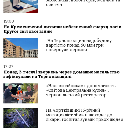
захисників, волонтерів, медиків та
освітян
19:00
На Кременеччині виявили небезпечний снаряд часів
Другої світової війни
На Тернопільщині недобудову
вартістю понад 50 млн грн
повернули державі
17:07
Понад 3 тисячі звернень через домашнє насильство
зафіксували на Тернопільщині
«Надзвичайникам» допомагають
«Світова центральна кухня» і
тернопільський ресторатор
На Чортківщині 15-річний
мотоцикліст збив пішохода: до
лікарні госпіталізували трьох людей