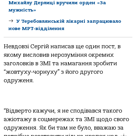
Михайлу Дерлиці вручили орден «За
мужність»
У Теребовлянській лікарні запрацювало
нове МРТ-відділення
Невдовзі Сергій написав ще один пост, в
якому висловив нерозуміння окремих
заголовків в ЗМІ та намагання зробити
“жовтуху-чорнуху” з його другого
одруженя.
“Відверто кажучи, я не сподівався такого
ажіотажу в соцмережах та ЗМІ щодо свого
одруження. Як би там не було, вважаю за