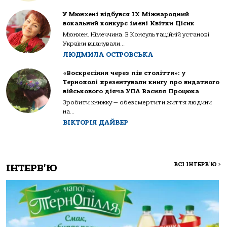
У Мюнхені відбувся IX Міжнародний
вокальний конкурс імені Квітки Цісик
Мюнхен. Німеччина. В Консультаційній установі
України вшанували...
ЛЮДМИЛА ОСТРОВСЬКА
«Воскресіння через пів століття»: у
Тернополі презентували книгу про видатного
військового діяча УПА Василя Процюка
Зробити книжку — обезсмертити життя людини
на...
ВІКТОРІЯ ДАЙВЕР
ВСІ ІНТЕРВ'Ю
>
ІНТЕРВ'Ю