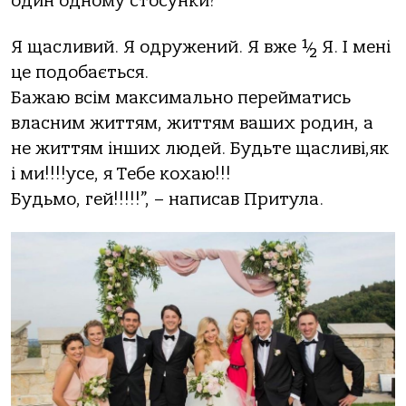
один одному стосунки?
Я щасливий. Я одружений. Я вже ½ Я. І мені
це подобається.
Бажаю всім максимально перейматись
власним життям, життям ваших родин, а
не життям інших людей. Будьте щасливі,як
і ми!!!!усе, я Тебе кохаю!!!
Будьмо, гей!!!!!”, – написав Притула.