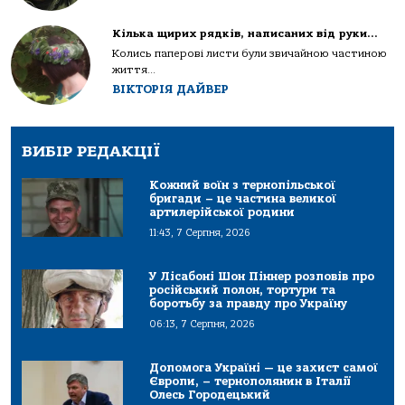
Кілька щирих рядків, написаних від руки…
Колись паперові листи були звичайною частиною
життя...
ВІКТОРІЯ ДАЙВЕР
ВИБІР РЕДАКЦІЇ
Кожний воїн з тернопільської
бригади – це частина великої
артилерійської родини
11:43, 7 Серпня, 2026
У Лісабоні Шон Піннер розповів про
російський полон, тортури та
боротьбу за правду про Україну
06:13, 7 Серпня, 2026
Допомога Україні — це захист самої
Європи, – тернополянин в Італії
Олесь Городецький