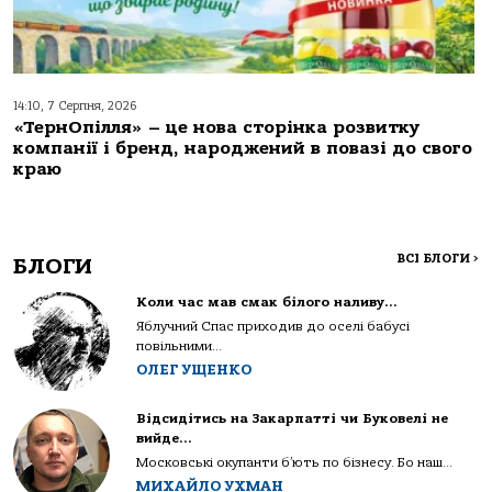
14:10, 7 Серпня, 2026
«ТернОпілля» – це нова сторінка розвитку
компанії і бренд, народжений в повазі до свого
краю
ВСІ БЛОГИ
>
БЛОГИ
Коли час мав смак білого наливу…
Яблучний Спас приходив до оселі бабусі
повільними...
ОЛЕГ УЩЕНКО
Відсидітись на Закарпатті чи Буковелі не
вийде…
Московські окупанти б’ють по бізнесу. Бо наш...
МИХАЙЛО УХМАН