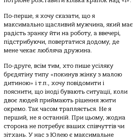
потрібне розставити кілька крапок над «і».
По-перше, я хочу сказати, що я
максимально щасливий мужчина, який має
радість зранку йти на роботу, а ввечері,
підстрибуючи, повертатися додому, де
мене чекає любляча дружина.
По-друге, всім тим, хто пише усіляку
брєдятіну типу «покинув жінку з малою
дитиною» і т.п., хочу повідомити і
пояснити, що іноді бувають ситуації, коли
двоє людей приймають рішення жити
окремо. Так часом трапляється. Не я
перший, не я останній. При цьому, жодна
сторона не потребує ваших співчуттів чи
зітхань. У нас з Юлею є максимальне