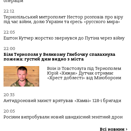
операцій
22:12
Тернопільський митрополит Нестор розповів про віру
під час війни, долю України та єресь «русского мира»
22:05
Ештон Кутчер жорстко звернувся до Путіна через війну
22:00
Біля Тернополя у Великому Глибочку спалахнула
пожежа: густий дим видно з міста
Воїн із Товстолуга під Тернополем
Юрій «Хижак» Дутчак отримає
«Хрест доблесті» від Міноборони
20:35
Антидроновий захист врятував «Хамві» 128-ї бригади
20:05
Росіяни випробували новий швидкісний зенітний дрон
Всі новини
>