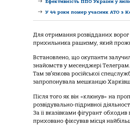
Ефективність ППО України у липн
У 44 роки помер учасник АТО з 
Для отримання розвідданих ворог 
прихильника рашизму, який прожив
Встановлено, що окупанти залучил
знайомств у месенджері Телеграм
Там зв’язкова російської спецслуж
запропонувала мешканцю Харківщи
Після того як він «клюнув» на про
розвідувально-підривної діяльност
За її вказівками фігурант обходив 
приховано фіксував місця найбіль