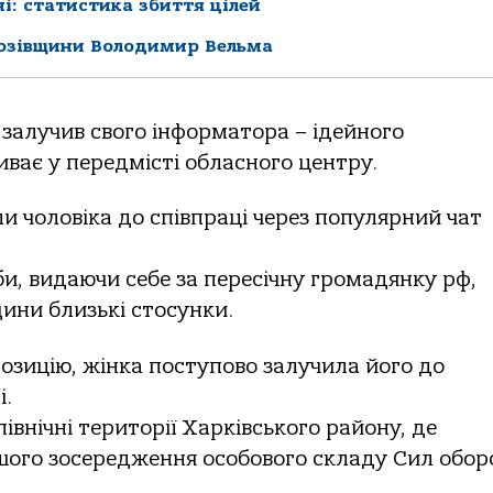
і: статистика збиття цілей
Козівщини Володимир Вельма
залучив свого інформатора – ідейного
ає у передмісті обласного центру.
и чоловіка до співпраці через популярний чат
.
би, видаючи себе за пересічну громадянку рф,
ни близькі стосунки.
позицію, жінка поступово залучила його до
і.
північні території Харківського району, де
шого зосередження особового складу Сил обор