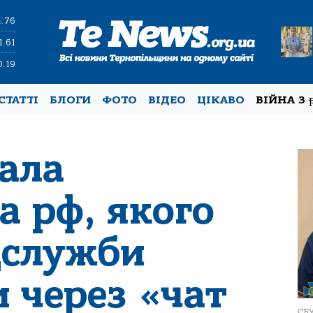
4.76
1.61
0.19
СТАТТІ
БЛОГИ
ФОТО
ВІДЕО
ЦІКАВО
ВІЙНА З
ала
а рф, якого
цслужби
 через «чат
СБУ