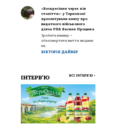
«Воскресіння через пів
століття»: у Тернополі
презентували книгу про
видатного військового
діяча УПА Василя Процюка
Зробити книжку —
обезсмертити життя людини
на...
ВІКТОРІЯ ДАЙВЕР
ВСІ ІНТЕРВ'Ю
>
ІНТЕРВ'Ю