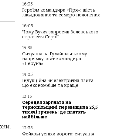
16:35
Героїзм командира «Гіря»: шість
ліквідованих та семеро полонених
16:05
Чому Вучич запросив Зеленського:
стратегія Сербії
14:35
Ситуація на Гуляйпільському
напрямку: звіт командира
«Перуна»
14:05
Індукційна чи електрична плита:
що економніше та краще
13:13
Середня зарплата на
Тернопільщині перевищила 25,5
тисячі гривень: де платять
найбільше
они.
12:35
Фейкові успіхи ворога: ситуація