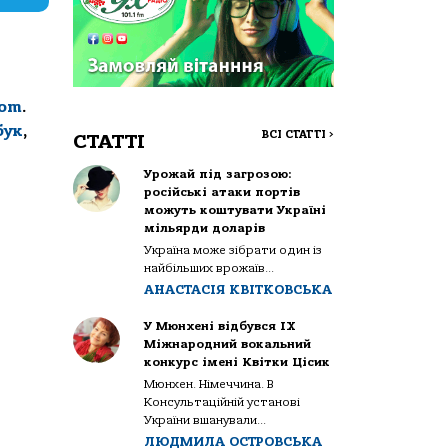
com
.
бук
,
ВСІ СТАТТІ
>
СТАТТІ
Урожай під загрозою:
російські атаки портів
можуть коштувати Україні
мільярди доларів
Україна може зібрати один із
найбільших врожаїв...
АНАСТАСІЯ КВІТКОВСЬКА
У Мюнхені відбувся IX
Міжнародний вокальний
конкурс імені Квітки Цісик
Мюнхен. Німеччина. В
Консультаційній установі
України вшанували...
ЛЮДМИЛА ОСТРОВСЬКА