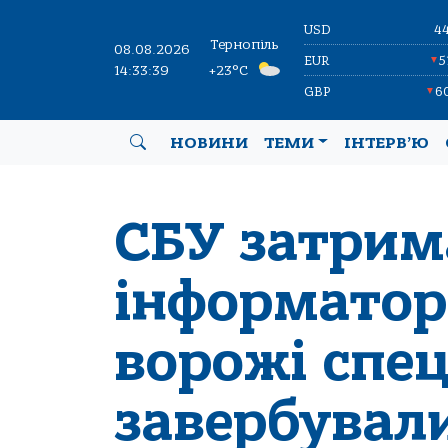
USD
4
Тернопіль
08.08.2026
EUR
5
▼
14:33:40
+23°C
GBP
6
▼
НОВИНИ
ТЕМИ
ІНТЕРВ’Ю
СБУ затрим
інформатор
ворожі спе
завербували