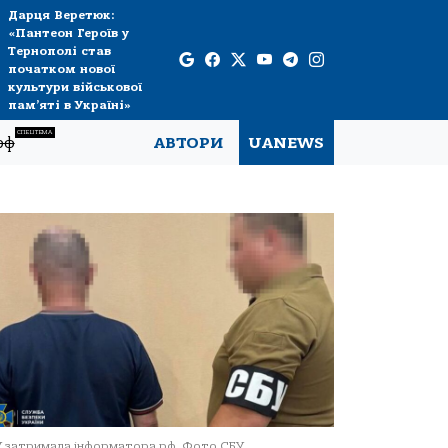
Дарця Веретюк:
«Пантеон Героїв у
Тернополі став
початком нової
культури військової
пам’яті в Україні»
СПЕЦТЕМА
рф
АВТОРИ
UANEWS
 затримала інформатора рф. Фото СБУ