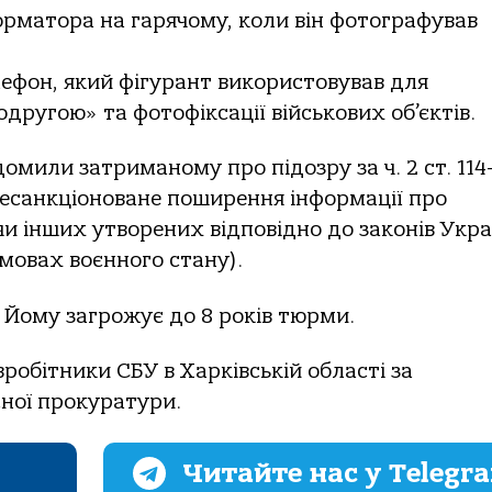
рматора на гарячому, коли він фотографував
елефон, який фігурант використовував для
одругою» та фотофіксації військових об’єктів.
омили затриманому про підозру за ч. 2 ст. 114
есанкціоноване поширення інформації про
и інших утворених відповідно до законів Укра
мовах воєнного стану).
 Йому загрожує до 8 років тюрми.
робітники СБУ в Харківській області за
ної прокуратури.
Читайте нас у Telegr