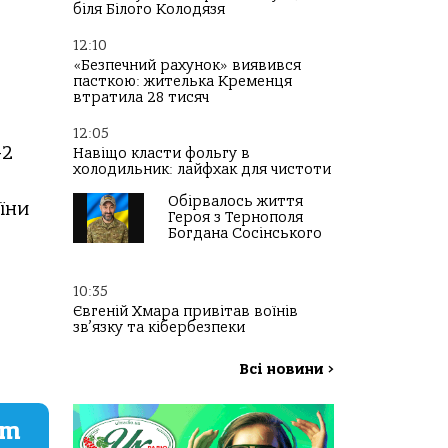
біля Білого Колодязя
12:10
«Безпечний рахунок» виявився
пасткою: жителька Кременця
втратила 28 тисяч
12:05
-2
Навіщо класти фольгу в
холодильник: лайфхак для чистоти
Обірвалось життя
їни
Героя з Тернополя
Богдана Сосінського
10:35
Євгеній Хмара привітав воїнів
зв’язку та кібербезпеки
Всі новини
>
am