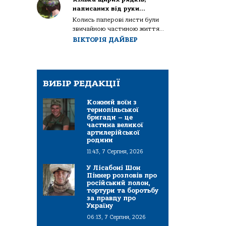
написаних від руки…
Колись паперові листи були
звичайною частиною життя...
ВІКТОРІЯ ДАЙВЕР
ВИБІР РЕДАКЦІЇ
Кожний воїн з
тернопільської
бригади – це
частина великої
артилерійської
родини
11:43, 7 Серпня, 2026
У Лісабоні Шон
Піннер розповів про
російський полон,
тортури та боротьбу
за правду про
Україну
06:13, 7 Серпня, 2026