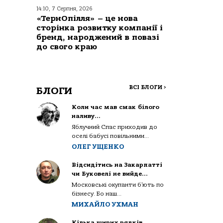
14:10, 7 Серпня, 2026
«ТернОпілля» – це нова
сторінка розвитку компанії і
бренд, народжений в повазі
до свого краю
ВСІ БЛОГИ
>
БЛОГИ
Коли час мав смак білого
наливу…
Яблучний Спас приходив до
оселі бабусі повільними...
ОЛЕГ УЩЕНКО
Відсидітись на Закарпатті
чи Буковелі не вийде…
Московські окупанти б’ють по
бізнесу. Бо наш...
МИХАЙЛО УХМАН
Кілька щирих рядків,