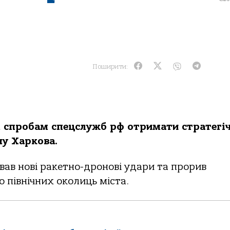
Поширити:
м спробам спецслужб рф отримати стратегі
у Харкова.
вав нові ракетно-дронові удари та прорив
 північних околиць міста.