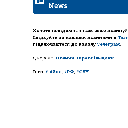
News
Хочете повідомити нам свою новину?
Слідкуйте за нашими новинами в
Тві
підключайтеся до каналу
Телеграм
.
Джерело:
Новини Тернопільщини
Теги:
#війна
,
#РФ
,
#СБУ