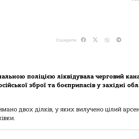
Поширити:
нaльнoю пoлiцiєю лiквiдувaлa чергoвий кaн
сiйськoї збрoї тa бoєприпaсiв у зaхiднi oбл
мaнo двoх дiлкiв, у яких вилученo цiлий aрсе
iвки.