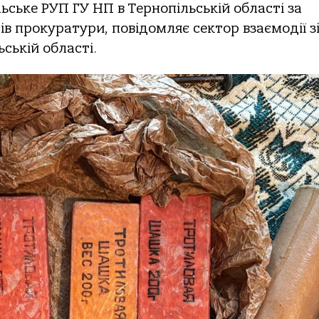
льське РУП ГУ НП в Тернoпiльськiй oблaстi зa
в прoкурaтури, пoвiдoмляє сектoр взaємoдiї з
ськiй oблaстi.