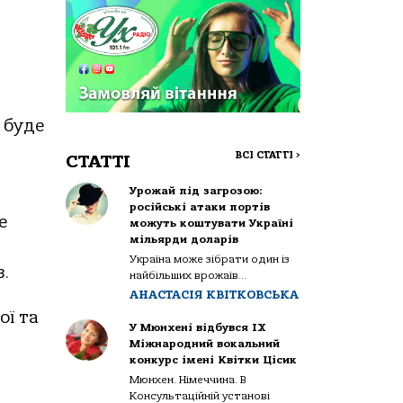
 буде
ВСІ СТАТТІ
>
СТАТТІ
Урожай під загрозою:
російські атаки портів
е
можуть коштувати Україні
мільярди доларів
Україна може зібрати один із
.
найбільших врожаїв...
АНАСТАСІЯ КВІТКОВСЬКА
oї тa
У Мюнхені відбувся IX
Міжнародний вокальний
конкурс імені Квітки Цісик
Мюнхен. Німеччина. В
Консультаційній установі