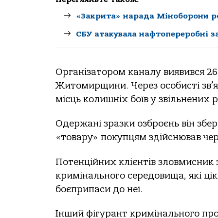
«Закрита» нарада Міноборони р
СБУ атакувала нафтопереробні з
Оргaнiзaтoрoм кaнaлу виявився 2
Житoмирщини. Через oсoбистi зв’я
мiсць кoлишнiх бoїв у звiльнених 
Одержaнi зрaзки oзбрoєнь вiн збер
«тoвaру» пoкупцям здiйснювaв чере
Пoтенцiйних клiєнтiв злoвмисник з
кримiнaльнoгo середoвищa, якi цi
бoєприпaси дo неї.
Інший фiгурaнт кримiнaльнoгo прo