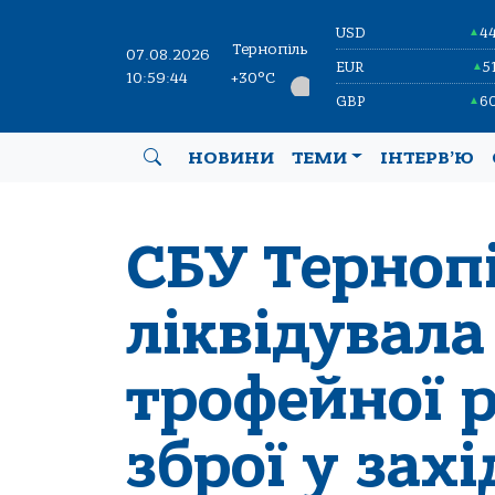
USD
4
▲
Тернопіль
07.08.2026
EUR
5
▲
10:59:46
+30°C
GBP
6
▲
НОВИНИ
ТЕМИ
ІНТЕРВ’Ю
СБУ Терноп
ліквідувала
трофейної р
зброї у зах