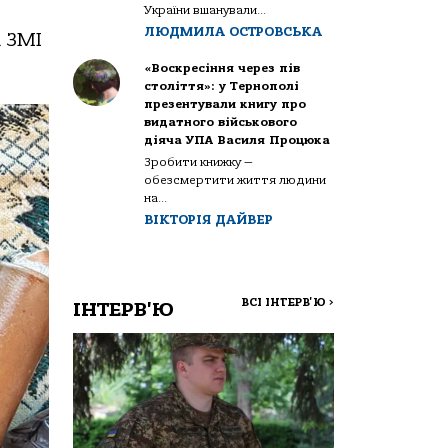
України вшанували...
ЛЮДМИЛА ОСТРОВСЬКА
i ЗМІ
«Воскресіння через пів
століття»: у Тернополі
презентували книгу про
видатного військового
діяча УПА Василя Процюка
Зробити книжку —
обезсмертити життя людини
на...
ВІКТОРІЯ ДАЙВЕР
ВСІ ІНТЕРВ'Ю
>
ІНТЕРВ'Ю