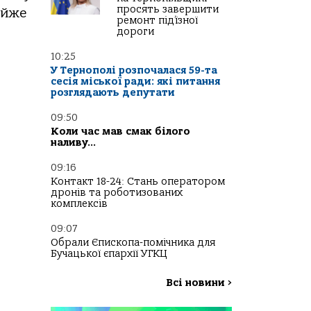
просять завершити
aйже
ремонт під’їзної
дороги
10:25
У Тернополі розпочалася 59-та
сесія міської ради: які питання
розглядають депутати
09:50
Коли час мав смак білого
наливу…
09:16
Контакт 18-24: Стань оператором
дронів та роботизованих
комплексів
09:07
Обрали Єпископа-помічника для
Бучацької єпархії УГКЦ
Всі новини
>