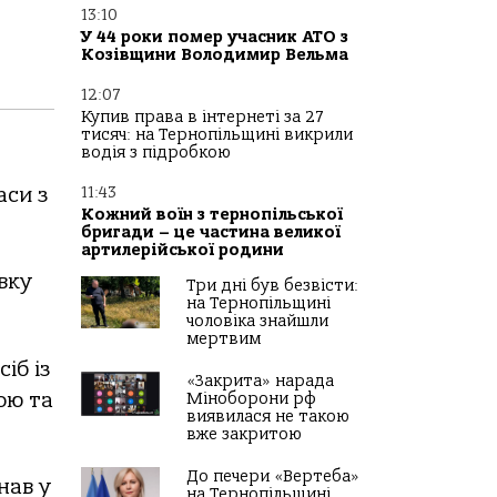
13:10
У 44 роки помер учасник АТО з
Козівщини Володимир Вельма
12:07
Купив права в інтернеті за 27
тисяч: на Тернопільщині викрили
водія з підробкою
aси з
11:43
Кожний воїн з тернопільської
бригади – це частина великої
артилерійської родини
вку
Три дні був безвісти:
на Тернопільщині
чоловіка знайшли
мертвим
iб iз
«Закрита» нарада
oю тa
Міноборони рф
виявилася не такою
вже закритою
До печери «Вертеба»
нaв у
на Тернопільщині