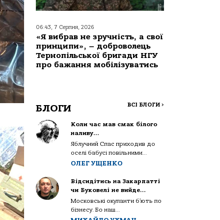
06:43, 7 Серпня, 2026
«Я вибрав не зручність, а свої
принципи», – доброволець
Тернопільської бригади НГУ
про бажання мобілізуватись
ВСІ БЛОГИ
>
БЛОГИ
Коли час мав смак білого
наливу…
Яблучний Спас приходив до
оселі бабусі повільними...
ОЛЕГ УЩЕНКО
Відсидітись на Закарпатті
чи Буковелі не вийде…
Московські окупанти б’ють по
бізнесу. Бо наш...