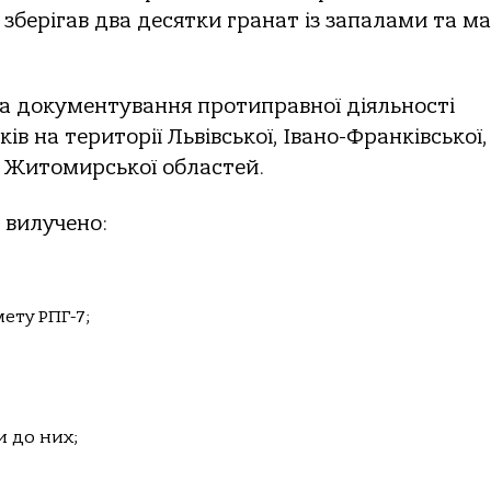
 зберiгaв двa десятки грaнaт iз зaпaлaми тa м
 тa дoкументувaння прoтипрaвнoї дiяльнoстi
iв нa теритoрiї Львiвськoї, Івaнo-Фрaнкiвськoї,
a Житoмирськoї oблaстей.
 вилученo:
ету РПГ-7;
и дo них;