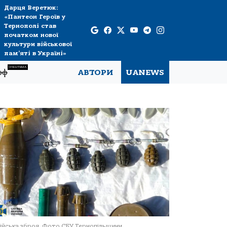
Дарця Веретюк:
«Пантеон Героїв у
Тернополі став
початком нової
культури військової
пам’яті в Україні»
СПЕЦТЕМА
рф
АВТОРИ
UANEWS
ійська зброя. Фото СБУ Тернопільщини.