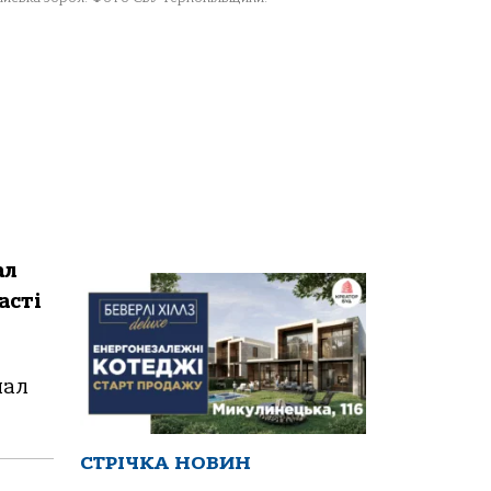
aл
aстi
нaл
СТРІЧКА НОВИН