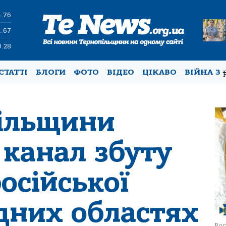
4.76
1.67
0.28
СТАТТІ
БЛОГИ
ФОТО
ВІДЕО
ЦІКАВО
ВІЙНА З
ільщини
 канал збуту
осійської
ідних областях
Рос