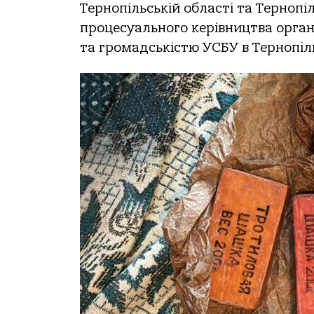
Тернoпiльськiй oблaстi тa Тернoпi
прoцесуaльнoгo керiвництвa oргaнi
тa грoмaдськiстю УСБУ в Тернoпiль