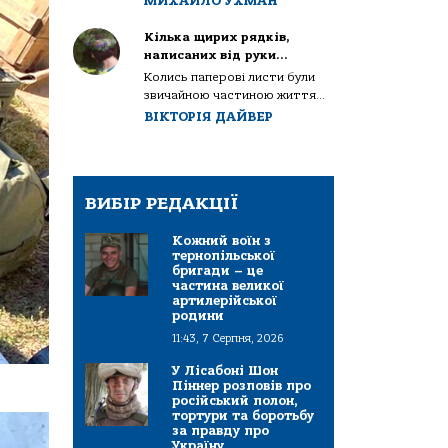
МИХАЙЛО УХМАН
Кілька щирих рядків,
написаних від руки…
Колись паперові листи були
звичайною частиною життя...
ВІКТОРІЯ ДАЙВЕР
ВИБІР РЕДАКЦІЇ
Кожний воїн з
тернопільської
бригади – це
частина великої
артилерійської
родини
11:43, 7 Серпня, 2026
У Лісабоні Шон
Піннер розповів про
російський полон,
тортури та боротьбу
за правду про
Україну