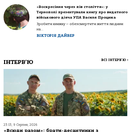
«Воскресіння через пів століття»: у
Тернополі презентували книгу про видатного
військового діяча УПА Василя Процюка
Зробити книжку — обезсмертити життя людини
на...
ВІКТОРІЯ ДАЙВЕР
ВСІ ІНТЕРВ'Ю
>
ІНТЕРВ'Ю
23:13, 9 Серпня, 2026
«Всюди разом»: брати-десантники з