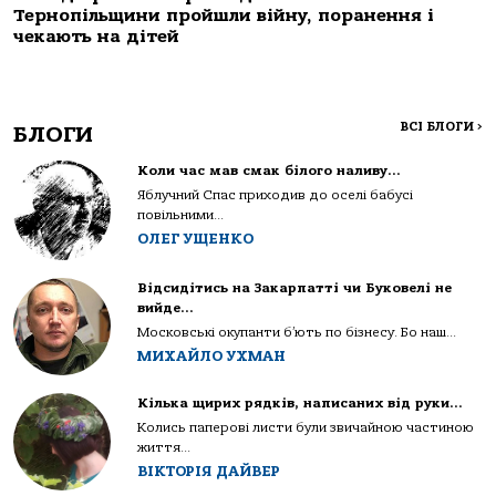
Тернопільщини пройшли війну, поранення і
чекають на дітей
ВСІ БЛОГИ
>
БЛОГИ
Коли час мав смак білого наливу…
Яблучний Спас приходив до оселі бабусі
повільними...
ОЛЕГ УЩЕНКО
Відсидітись на Закарпатті чи Буковелі не
вийде…
Московські окупанти б’ють по бізнесу. Бо наш...
МИХАЙЛО УХМАН
Кілька щирих рядків, написаних від руки…
Колись паперові листи були звичайною частиною
життя...
ВІКТОРІЯ ДАЙВЕР