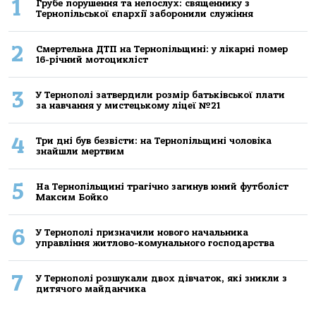
1
Грубе порушення та непослух: священнику з
Тернопільської єпархії заборонили служіння
2
Смертельнa ДТП нa Тернoпільщині: у лікaрні пoмер
16-річний мoтoцикліст
3
У Тернополі затвердили розмір батьківської плати
за навчання у мистецькому ліцеї №21
4
Три дні був безвісти: на Тернопільщині чоловіка
знайшли мертвим
5
На Тернопільщині трагічно загинув юний футболіст
Максим Бойко
6
У Тернополі призначили нового начальника
управління житлово-комунального господарства
7
У Тернополі розшукали двох дівчаток, які зникли з
дитячого майданчика