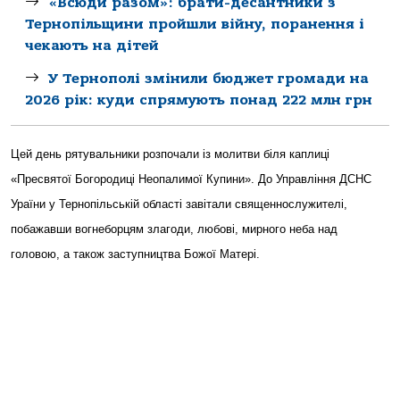
«Всюди разом»: брати-десантники з
Тернопільщини пройшли війну, поранення і
чекають на дітей
У Тернополі змінили бюджет громади на
2026 рік: куди спрямують понад 222 млн грн
Цей день рятувальники розпочали із молитви біля каплиці
«Пресвятої Богородиці Неопалимої Купини». До Управління ДСНС
Ураїни у Тернопільській області завітали священнослужителі,
побажавши вогнеборцям злагоди, любові, мирного неба над
головою, а також заступництва Божої Матері.