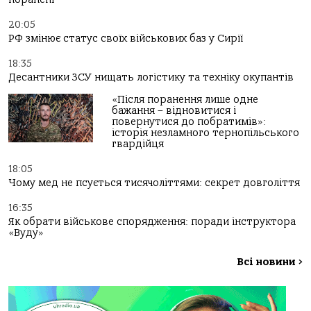
20:05
РФ змінює статус своїх військових баз у Сирії
18:35
Десантники ЗСУ нищать логістику та техніку окупантів
«Після поранення лише одне
бажання – відновитися і
повернутися до побратимів»:
історія незламного тернопільського
гвардійця
18:05
Чому мед не псується тисячоліттями: секрет довголіття
16:35
Як обрати військове спорядження: поради інструктора
«Вуду»
Всі новини
>