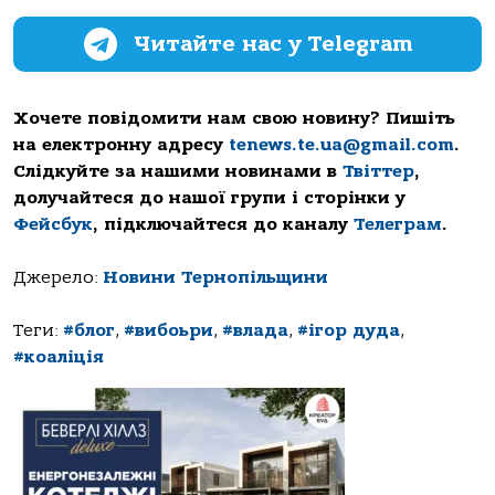
Читайте нас у Telegram
Хочете повідомити нам свою новину? Пишіть
на електронну адресу
tenews.te.ua@gmail.com
.
Слідкуйте за нашими новинами в
Твіттер
,
долучайтеся до нашої групи і сторінки у
Фейсбук
, підключайтеся до каналу
Телеграм
.
Джерело:
Новини Тернопільщини
Теги:
#блог
,
#вибоьри
,
#влада
,
#ігор дуда
,
#коаліція