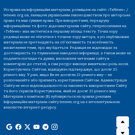
Усі права на інформаційні матеріали, розміщені на сайті «TeNews» /
tenews.org.ua, захищені українським законодавством про авторське
право та інші суміжні права. При використанні, передруку
інформаційних та фото-,відеоматеріалів сайту, гіперпосилання на
«TeNews» має міститися в першому абзаці тексту. Точка зору
редакції може не збігатися з точкою зору автора, а усі опубліковані
матеріали не претендують на об'єктивність та всебічність
висвітлення теми, про яку йдеться. Редакція не відповідає за
достовірність та тлумачення наведеної інформації, а також може не
поділяти погляди та думки, висловлені читачами сайту в
коментарях до статей, а сам ресурс виконує винятково роль носія.
Користуючись Сайтом, відвідувач підтверджує, що досяг 21-
річного віку. У разі, якщо Ви не досягли 21-річного віку — не
розпочинайте або припиніть користування Сайтом. Адміністрація
Сайту не несе відповідальності за законність використання Сайту
та його сервісів Користувачем, який не досяг 21-річного віку.
Матеріали з поміткою (R) публікуються на правах реклами.
Інформаційні матеріали сайту tenews.org.ua є інтелектуальною
власністю інтернет-ресурсу.