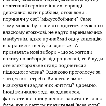
політичної верхівки інших, справді
державної ваги проблем, отож вони і
поринали у свої “міжусобойчики”. Саме
тому можна було щиро віддатися служінню
власному егоїзмові, не надто переймаючись
майбутнім, адже принаймні одну каденцію
в парламенті відбути вдасться. А
призначать нові вибори – що ж, методи
впливу на виборців відпрацьовані, та й куди
оте електоральне стадо подінеться з
підводного човна? Однаково проголосує за
того, за кого треба. Ви хотіли змін?
Ризикували задля них життям? Даремно.
Іноді виникало тоді, як здавалося,
фантастичне припущення:
запитання: а що
буде, якщо раптом правителеві “всея Руси”