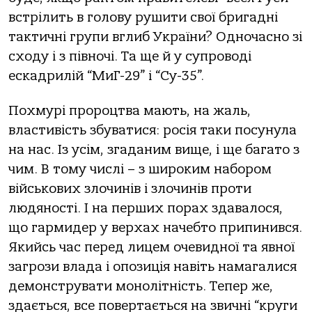
встрілить в голову рушити свої бригадні
тактичні групи вглиб України? Одночасно зі
сходу і з півночі. Та ще й у супроводі
ескадрилій “МиГ-29” і “Су-35”.
Похмурі пророцтва мають, на жаль,
властивість збуватися: росія таки посунула
на нас. Із усім, згаданим вище, і ще багато з
чим. В тому числі – з широким набором
військових злочинів і злочинів проти
людяності. І на перших порах здавалося,
що гармидер у верхах начебто припинився.
Якийсь час перед лицем очевидної та явної
загрози влада і опозиція навіть намагалися
демонструвати монолітність. Тепер же,
здається, все повертається на звичні “круги