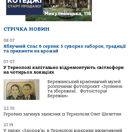
СТРІЧКА НОВИН
08:07
Яблучний Спас 6 серпня: 5 суворих заборон, традиції
та прикмети на врожай
07:07
У Тернополі капітально відремонтують світлофори
на чотирьох локаціях
Бережанський краєзнавчий музей
розпочинає фотопроєкт «Зупинені
та збережені… Фотоісторія
Бережан»
22:10
Героїчно загинув захисник із Тернополя Олег Шелетин
21:14
У парку «Здоров’я» в Тернополі відкрили інклюзивний