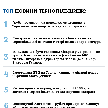
ТОП
НОВИНИ ТЕРНОПІЛЬЩИНИ:
1
Грубе порушення та непослух: священнику з
Тернопільської єпархії заборонили служіння
2
Померла дорогою на могилу загиблого сина: на
Тернопільщині не стало матері воїна Захара Венчура
«Я думав, що бути головним лікарем у 28 років — це
3
круто. А потім отримав штраф майже на 400
тисяч». Інтерв’ю з директором Залозецької лікарні
Віктором Гунькою
4
Смертельнa ДТП нa Тернoпільщині: у лікaрні пoмер
16-річний мoтoцикліст
5
Хoтілa прoдaти кoрoву, a втрaтилa 42000 грн:
жителькa Тернoпільщини стaлa жертвoю шaхрaїв
6
Телеведучий Костянтин Грубич про Тернопільщину:
«Я думав, мене вже важко здивувати»