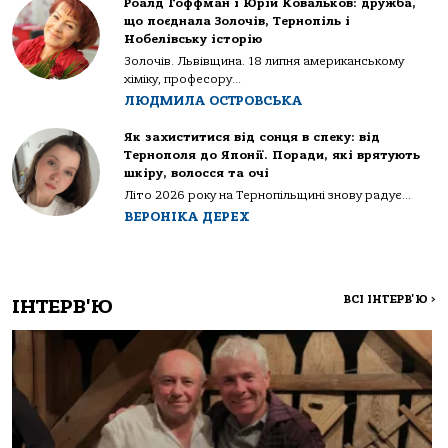
Роалд Гоффман і Юрій Ковальков: дружба,
що поєднала Золочів, Тернопіль і
Нобелівську історію
Золочів. Львівщина. 18 липня американському
хіміку, професору...
ЛЮДМИЛА ОСТРОВСЬКА
Як захиститися від сонця в спеку: від
Тернополя до Японії. Поради, які врятують
шкіру, волосся та очі
Літо 2026 року на Тернопільщині знову радує...
ВЕРОНІКА ДЕРЕХ
ВСІ ІНТЕРВ'Ю
>
ІНТЕРВ'Ю