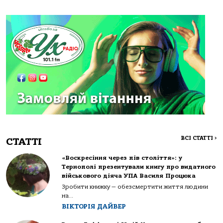
ВСІ СТАТТІ
>
СТАТТІ
«Воскресіння через пів століття»: у
Тернополі презентували книгу про видатного
військового діяча УПА Василя Процюка
Зробити книжку — обезсмертити життя людини
на...
ВІКТОРІЯ ДАЙВЕР