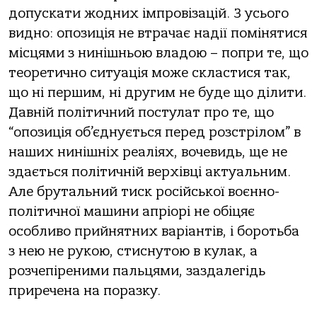
допускати жодних імпровізацій. З усього
видно: опозиція не втрачає надії помінятися
місцями з нинішньою владою – попри те, що
теоретично ситуація може скластися так,
що ні першим, ні другим не буде що ділити.
Давній політичний постулат про те, що
“опозиція об’єднується перед розстрілом” в
наших нинішніх реаліях, вочевидь, ще не
здається політичній верхівці актуальним.
Але брутальний тиск російської воєнно-
політичної машини апріорі не обіцяє
особливо прийнятних варіантів, і боротьба
з нею не рукою, стиснутою в кулак, а
розчепіреними пальцями, заздалегідь
приречена на поразку.