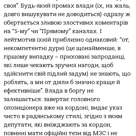
своя”. Будь-який промах влади (їх, на жаль,
довго вишукувати не доводиться) одразу ж
обертається зливою злостивих коментарів
на “5-му” чи “Прямому” каналах. І
лейтмотив їхній приблизно однаковий: “от,
некомпетентні дурні (це щонайменше, в
гіршому випадку – приховані запроданці,
які лише чекають зручної нагоди, щоб
здійснити свій підлий задум) не знають, що
роблять, а ми от діяли б значно краще й
ефективніше”. Влада в боргу не
залишається: завертає головного
опозиціонера вже на кордоні; видає указ
чисто в радянському стилі, згідно з яким
депутати, які виїжджають за кордон,
повинні мати офіційні тези від МЗС і не