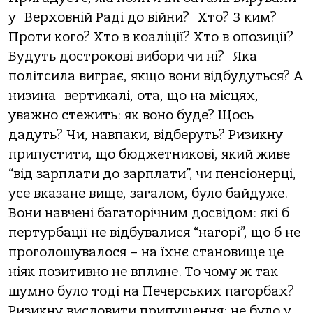
у
Верховній Раді до війни?
Хто? З ким?
Проти кого? Хто в коаліції? Хто в опозиції?
Будуть дострокові вибори чи ні?
Яка
політсила виграє, якщо вони відбудуться? А
низина
вертикалі, ота, що на місцях,
уважно стежить: як воно буде? Щось
дадуть? Чи, навпаки, відберуть? Ризикну
припустити, що бюджетникові, який живе
“від зарплати до зарплати”, чи пенсіонерці,
усе вказане вище, загалом, було байдуже.
Вони навчені багаторічним досвідом: які б
пертурбації не відбувалися “нагорі”, що б не
проголошувалося – на їхнє становище це
ніяк позитивно не вплине. То чому ж так
шумно було тоді на Печерських пагорбах?
Ризикну висловити припущення: не було у