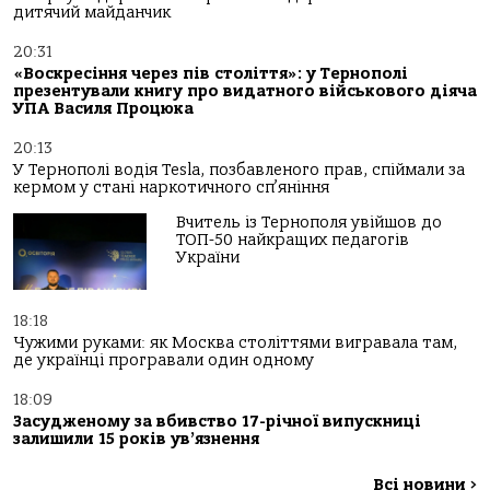
дитячий майданчик
20:31
«Воскресіння через пів століття»: у Тернополі
презентували книгу про видатного військового діяча
УПА Василя Процюка
20:13
У Тернополі водія Tesla, позбавленого прав, спіймали за
кермом у стані наркотичного сп’яніння
Вчитель із Тернополя увійшов до
ТОП-50 найкращих педагогів
України
18:18
Чужими руками: як Москва століттями вигравала там,
де українці програвали один одному
18:09
Засудженому за вбивство 17-річної випускниці
залишили 15 років ув’язнення
Всі новини
>