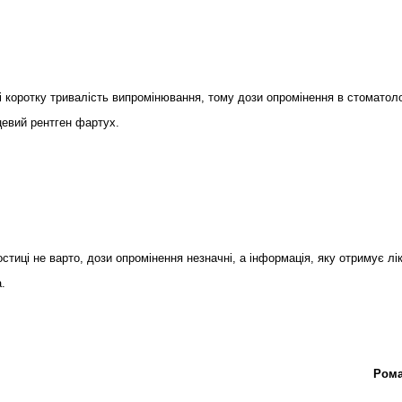
і коротку тривалість випромінювання, тому дози опромінення в стоматоло
цевий рентген фартух.
тиці не варто, дози опромінення незначні, а інформація, яку отримує лік
.
Рома