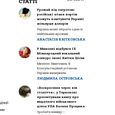
СТАТТІ
Урожай під загрозою:
російські атаки портів
можуть коштувати Україні
мільярди доларів
Україна може зібрати один із
найбільших врожаїв...
АНАСТАСІЯ КВІТКОВСЬКА
У Мюнхені відбувся IX
Міжнародний вокальний
конкурс імені Квітки Цісик
Мюнхен. Німеччина. В
Консультаційній установі
України вшанували...
ЛЮДМИЛА ОСТРОВСЬКА
«Воскресіння через пів
століття»: у Тернополі
презентували книгу про
видатного військового
іації.
діяча УПА Василя Процюка
ним
Зробити книжку —