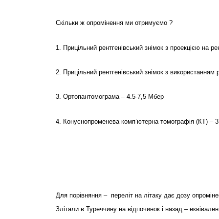
Скільки ж опромінення ми отримуємо ?
1. Прицільний рентгенівський знімок з проекцією на ре
2. Прицільний рентгенівський знімок з використанням 
3. Ортопантомограма – 4.5-7,5 Мбер
4. Конуснопроменева комп’ютерна томографія (КТ) – 3
Для порівняння – переліт на літаку дає дозу опроміне
Злітали в Туреччину на відпочинок і назад – еквівале