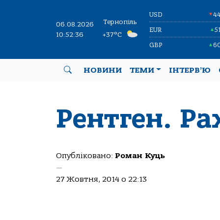
USD
4
▼
Тернопіль
06.08.2026
EUR
5
▲
10:52:37
+37°C
GBP
6
▲
НОВИНИ
ТЕМИ
ІНТЕРВ’Ю
Рентген. Ра
Опубліковано:
Роман Куць
—
27 Жовтня, 2014 о 22:13