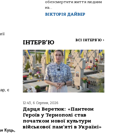
обезсмертити життя людини
на...
ВІКТОРІЯ ДАЙВЕР
гії
ВСІ ІНТЕРВ'Ю
>
ІНТЕРВ'Ю
ар, є
12:43, 6 Серпня, 2026
Дарця Веретюк: «Пантеон
Героїв у Тернополі став
початком нової культури
військової пам’яті в Україні»
н Куць,