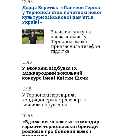
12:43
Дарця Веретюк: «Пантеон Героїв
у Тернополі став початком нової
культури військової пам’яті в
Україні»
Залишив сумку на
кілька хвилин: у
Тернополі жінка
привласнила телефон
підлітка
11:43
У Мюнхені відбувся IX
Міжнародний вокальний
конкурс імені Квітки Цісик
11:15
У Тернополі перевірили
кондиціонери в транспорті:
виявили порушення
10:43
«Вдома всі чекають»: командир
гармати тернопілської бригади
розповів про бойовий шлях і