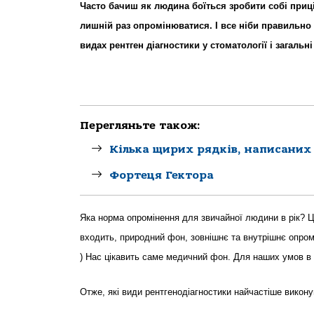
Часто бачиш як людина боїться зробити собі приц
лишній раз опромінюватися. І все ніби правильно
видах рентген діагностики у стоматології і загальн
Перегляньте також:
Кілька щирих рядків, написаних
Фортеця Гектора
Яка норма опромінення для звичайної людини в рік? Це
входить, природний фон, зовнішнє та внутрішнє опром
) Нас цікавить саме медичний фон. Для наших умов в
Отже, які види рентгенодіагностики найчастіше викон