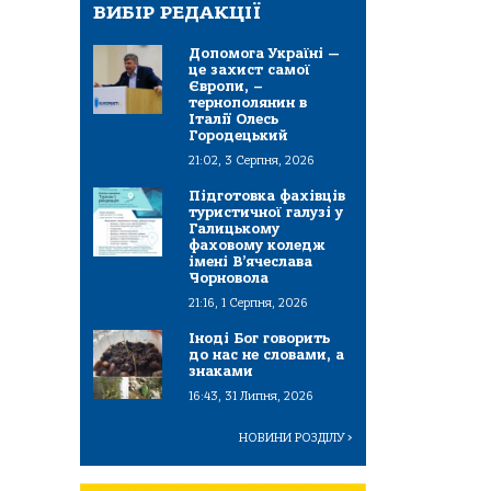
ВИБІР РЕДАКЦІЇ
Допомога Україні —
це захист самої
Європи, –
тернополянин в
Італії Олесь
Городецький
21:02, 3 Серпня, 2026
Підготовка фахівців
туристичної галузі у
Галицькому
фаховому коледж
імені В’ячеслава
Чорновола
21:16, 1 Серпня, 2026
Іноді Бог говорить
до нас не словами, а
знаками
16:43, 31 Липня, 2026
НОВИНИ РОЗДІЛУ
>