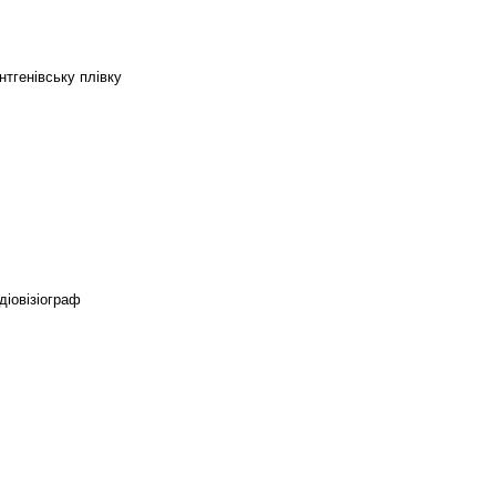
тгенівську плівку
іовізіограф