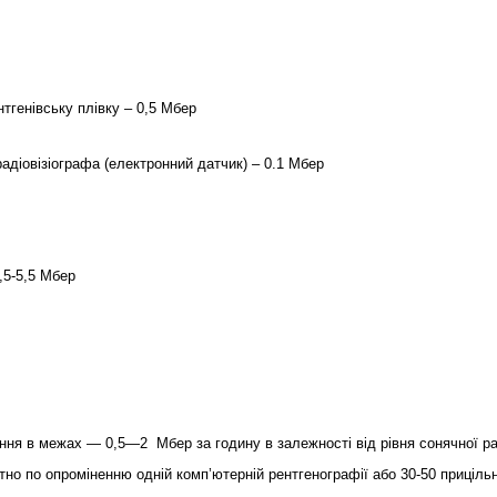
нтгенівську плівку – 0,5 Мбер
радіовізіографа (електронний датчик) – 0.1 Мбер
,5-5,5 Мбер
ння в межах — 0,5—2 Мбер за годину в залежності від рівня сонячної рад
нтно по опроміненню одній комп’ютерній рентгенографії або 30-50 приціль