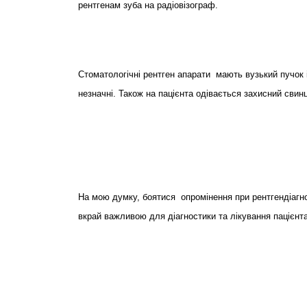
рентгенам зуба на радіовізограф.
Стоматологічні рентген апарати мають вузький пучок 
незначні. Також на пацієнта одівається захисний свин
На мою думку, боятися опромінення при рентгендіагнос
вкрай важливою для діагностики та лікування пацієнта