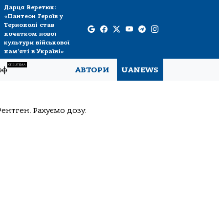
Дарця Веретюк:
«Пантеон Героїв у
Тернополі став
початком нової
культури військової
пам’яті в Україні»
СПЕЦТЕМА
рф
АВТОРИ
UANEWS