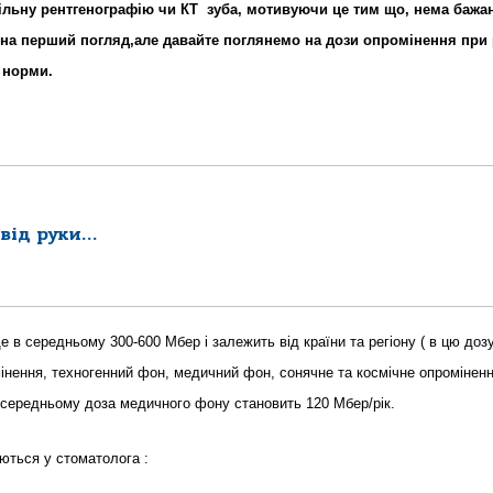
ільну рентгенографію чи КТ зуба, мотивуючи це тим що, нема бажа
 на перший погляд,але давайте поглянемо на дози опромінення при 
і норми.
 від руки…
 в середньому 300-600 Мбер і залежить від країни та регіону ( в цю доз
інення, техногенний фон, медичний фон, сонячне та космічне опромінення
 середньому доза медичного фону становить 120 Мбер/рік.
уються у стоматолога :