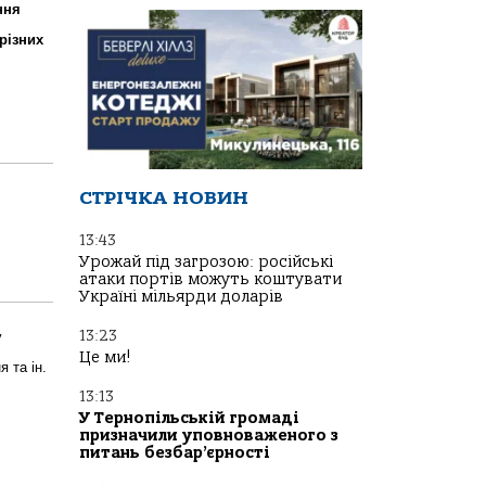
ння
різних
СТРІЧКА НОВИН
13:43
Урожай під загрозою: російські
атаки портів можуть коштувати
Україні мільярди доларів
13:23
у
Це ми!
 та ін.
13:13
У Тернопільській громаді
призначили уповноваженого з
питань безбар’єрності