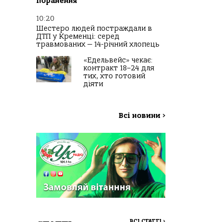
поранення
10:20
Шестеро людей постраждали в
ДТП у Кременці: серед
травмованих — 14-річний хлопець
«Едельвейс» чекає:
контракт 18–24 для
тих, хто готовий
діяти
Всі новини
>
ВСІ СТАТТІ
>