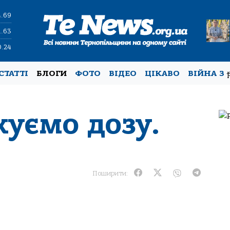
4.69
1.63
0.24
СТАТТІ
БЛОГИ
ФОТО
ВІДЕО
ЦІКАВО
ВІЙНА З
хуємо дозу.
Поширити: