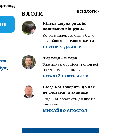
ортопед
ВСІ БЛОГИ
>
БЛОГИ
am
Кілька щирих рядків,
написаних від руки…
Колись паперові листи були
звичайною частиною життя...
ВІКТОРІЯ ДАЙВЕР
Фортеця Гектора
com
.
Уже понад сторіччя, попри всі
бук
,
приголомшливі зміни...
ВІТАЛІЙ ПОРТНИКОВ
Іноді Бог говорить до нас
не словами, а знаками
Іноді Бог говорить до нас не
словами...
МИХАЙЛО АПОСТОЛ