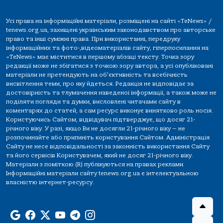
Усі права на інформаційні матеріали, розміщені на сайті «TeNews» /
tenews.org.ua, захищені українським законодавством про авторське
право та інші суміжні права. При використанні, передруку
інформаційних та фото-,відеоматеріалів сайту, гіперпосилання на
«TeNews» має міститися в першому абзаці тексту. Точка зору
редакції може не збігатися з точкою зору автора, а усі опубліковані
матеріали не претендують на об'єктивність та всебічність
висвітлення теми, про яку йдеться. Редакція не відповідає за
достовірність та тлумачення наведеної інформації, а також може не
поділяти погляди та думки, висловлені читачами сайту в
коментарях до статей, а сам ресурс виконує винятково роль носія.
Користуючись Сайтом, відвідувач підтверджує, що досяг 21-
річного віку. У разі, якщо Ви не досягли 21-річного віку — не
розпочинайте або припиніть користування Сайтом. Адміністрація
Сайту не несе відповідальності за законність використання Сайту
та його сервісів Користувачем, який не досяг 21-річного віку.
Матеріали з поміткою (R) публікуються на правах реклами.
Інформаційні матеріали сайту tenews.org.ua є інтелектуальною
власністю інтернет-ресурсу.