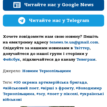
Читайте нас у Google News
Читайте нас у Telegram
Хочете повідомити нам свою новину? Пишіть
на електронну адресу
tenews.te.ua@gmail.com
.
Слідкуйте за нашими новинами в
Твіттер
,
долучайтеся до нашої групи і сторінки у
Фейсбук
, підключайтеся до каналу
Телеграм
.
Джерело:
Новини Тернопільщини
Теги:
#50 окрема артилерійська бригада
,
#військовий поет
,
#вірші з фронту
,
#Володимир
Тернопільщина
,
#зсу
,
#поет у пікселі
,
#українські
військові