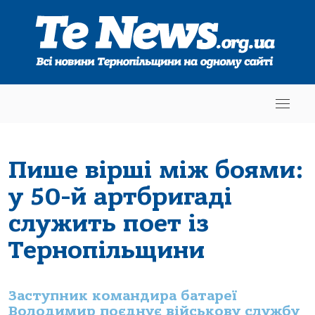
Пише вірші між боями:
у 50-й артбригаді
служить поет із
Тернопільщини
Заступник командира батареї
Володимир поєднує військову службу