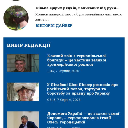
Кілька щирих рядків, написаних від руки…
Колись паперові листи були звичайною частиною
життя...
ВІКТОРІЯ ДАЙВЕР
ВИБІР РЕДАКЦІЇ
Кожний воїн з тернопільської
бригади – це частина великої
артилерійської родини
11:43, 7 Серпня, 2026
У Лісабоні Шон Піннер розповів про
російський полон, тортури та
боротьбу за правду про Україну
06:13, 7 Серпня, 2026
Допомога Україні — це захист самої
Європи, – тернополянин в Італії
Олесь Городецький