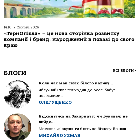
14:10, 7 Серпня, 2026
«ТернОпілля» – це нова сторінка розвитку
компанії і бренд, народжений в повазі до свого
краю
ВСІ БЛОГИ
>
БЛОГИ
Коли час мав смак білого наливу…
Яблучний Спас приходив до оселі бабусі
повільними...
ОЛЕГ УЩЕНКО
Відсидітись на Закарпатті чи Буковелі не
вийде…
Московські окупанти б’ють по бізнесу. Бо наш...
МИХАЙЛО УХМАН