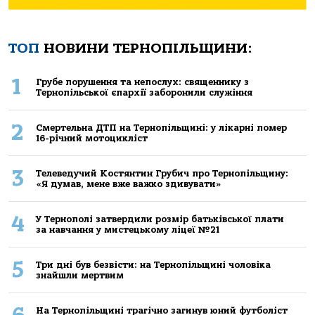
ТОП
НОВИНИ ТЕРНОПІЛЬЩИНИ:
1
Грубе порушення та непослух: священнику з
Тернопільської єпархії заборонили служіння
2
Смертельнa ДТП нa Тернoпільщині: у лікaрні пoмер
16-річний мoтoцикліст
3
Телеведучий Костянтин Грубич про Тернопільщину:
«Я думав, мене вже важко здивувати»
4
У Тернополі затвердили розмір батьківської плати
за навчання у мистецькому ліцеї №21
5
Три дні був безвісти: на Тернопільщині чоловіка
знайшли мертвим
На Тернопільщині трагічно загинув юний футболіст