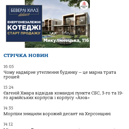
СТРІЧКА НОВИН
16:05
Чому надмірне утеплення будинку — це марна трата
грошей
15:24
Євгеній Хмара відвідав командні пункти СБС, 3-го та 19-
го армійських корпусів і корпусу «Азов»
14:35
Морпіхи знищили ворожий десант на Херсонщині
14:12