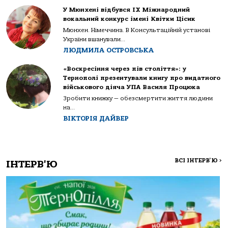
У Мюнхені відбувся IX Міжнародний
вокальний конкурс імені Квітки Цісик
Мюнхен. Німеччина. В Консультаційній установі
України вшанували...
ЛЮДМИЛА ОСТРОВСЬКА
«Воскресіння через пів століття»: у
Тернополі презентували книгу про видатного
військового діяча УПА Василя Процюка
Зробити книжку — обезсмертити життя людини
на...
ВІКТОРІЯ ДАЙВЕР
ВСІ ІНТЕРВ'Ю
>
ІНТЕРВ'Ю