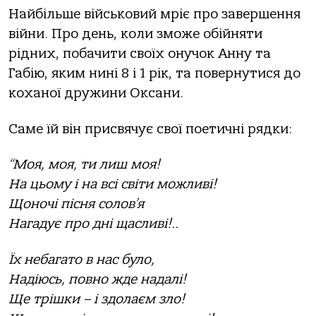
Найбільше військовий мріє про завершення
війни. Про день, коли зможе обійняти
рідних, побачити своїх онучок Анну та
Габію, яким нині 8 і 1 рік, та повернутися до
коханої дружини Оксани.
Саме їй він присвячує свої поетичні рядки:
“Моя, моя, ти лиш моя!
На цьому і на всі світи можливі!
Щоночі пісня солов’я
Нагадує про дні щасливі!..
Їх небагато в нас було,
Надіюсь, повно жде надалі!
Ще трішки – і здолаєм зло!