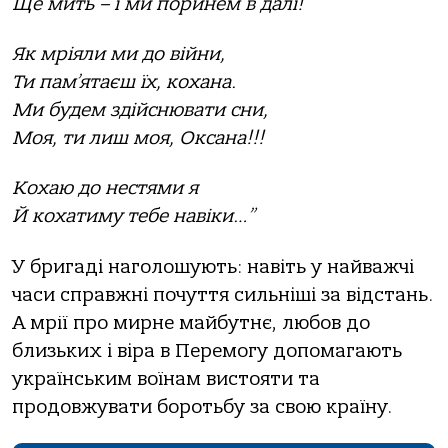
Ще мить – і ми поринем в далі!
Як мріяли ми до війни,
Ти пам’ятаєш їх, кохана.
Ми будем здійснювати сни,
Моя, ти лиш моя, Оксана!!!
Кохаю до нестями я
Й кохатиму тебе навіки…”
У бригаді наголошують: навіть у найважчі
часи справжні почуття сильніші за відстань.
А мрії про мирне майбутнє, любов до
близьких і віра в Перемогу допомагають
українським воїнам вистояти та
продовжувати боротьбу за свою країну.