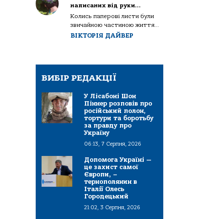
написаних від руки…
Колись паперові листи були
звичайною частиною життя...
ВІКТОРІЯ ДАЙВЕР
ВИБІР РЕДАКЦІЇ
У Лісабоні Шон
Піннер розповів про
російський полон,
тортури та боротьбу
за правду про
Україну
06:13, 7 Серпня, 2026
Допомога Україні —
це захист самої
Європи, –
тернополянин в
Італії Олесь
Городецький
21:02, 3 Серпня, 2026