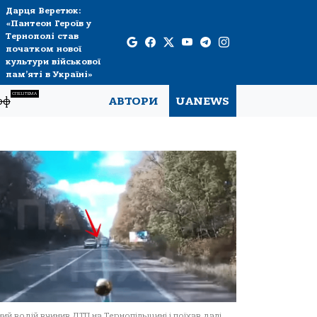
Дарця Веретюк:
«Пантеон Героїв у
Тернополі став
початком нової
культури військової
пам’яті в Україні»
СПЕЦТЕМА
рф
АВТОРИ
UANEWS
ний водій вчинив ДТП на Тернопільщині і поїхав далі