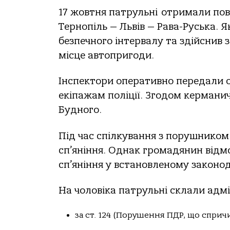
17 жовтня патрульні отримали пов
Тернопіль — Львів — Рава-Руська. Я
безпечного інтервалу та здійснив 
місце автопригоди.
Інспектори оперативно передали 
екіпажам поліції. Згодом керманич
Будного.
Під час спілкування з порушником
сп’яніння. Однак громадянин відм
сп’яніння у встановленому законо
На чоловіка патрульні склали адм
за ст. 124 (Порушення ПДР, що спри