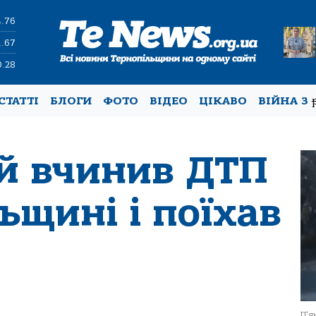
4.76
1.67
0.28
СТАТТІ
БЛОГИ
ФОТО
ВІДЕО
ЦІКАВО
ВІЙНА З
ій вчинив ДТП
ьщині і поїхав
П'я