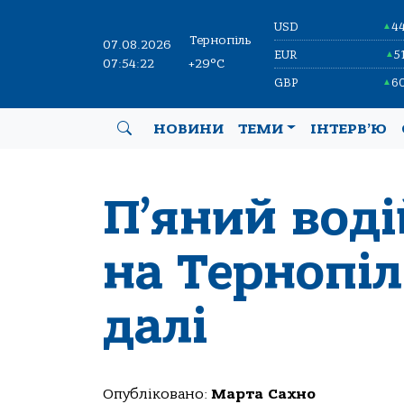
USD
4
▲
Тернопіль
07.08.2026
EUR
5
▲
07:54:23
+29°C
GBP
6
▲
НОВИНИ
ТЕМИ
ІНТЕРВ’Ю
П’яний вод
на Тернопіл
далі
Опубліковано:
Марта Сахно