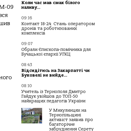
Коли час мав смак білого
 М-09
наливу…
вся
09:16
ишив
Контакт 18-24: Стань оператором
дронів та роботизованих
комплексів
09:07
Обрали Єпископа-помічника для
Бучацької єпархії УГКЦ
08:43
Відсидітись на Закарпатті чи
Буковелі не вийде…
ного
08:10
Учитель із Тернополя Дмитро
Гайдук увійшов до ТОП-50
найкращих педагогів України
У Микулинцях на
Тернопільщині
активіст заявив про
багаторічне
забруднення Серету