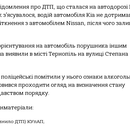
ідомлення про ДТП, що сталася на автодорозі
к з’ясувалося, водій автомобіля Kia не дотрима
зіткнення з автомобілем Nissan, після чого зал
орієнтування на автомобіль порушника іншим
а виявили в місті Тернопіль на вулиці Степана
 поліцейські помітили у нього ознаки алкоголь
овився проходити огляд на визначення стану
давством порядку.
інматеріали:
чинило ДТП) КУпАП;