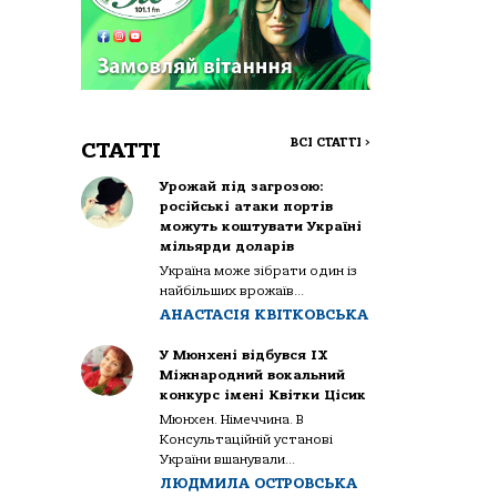
ВСІ СТАТТІ
>
СТАТТІ
Урожай під загрозою:
російські атаки портів
можуть коштувати Україні
мільярди доларів
Україна може зібрати один із
найбільших врожаїв...
АНАСТАСІЯ КВІТКОВСЬКА
У Мюнхені відбувся IX
Міжнародний вокальний
конкурс імені Квітки Цісик
Мюнхен. Німеччина. В
Консультаційній установі
України вшанували...
ЛЮДМИЛА ОСТРОВСЬКА