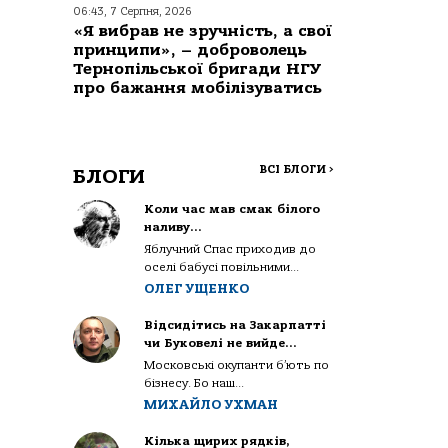
06:43, 7 Серпня, 2026
«Я вибрав не зручність, а свої
принципи», – доброволець
Тернопільської бригади НГУ
про бажання мобілізуватись
ВСІ БЛОГИ
>
БЛОГИ
Коли час мав смак білого
наливу…
Яблучний Спас приходив до
оселі бабусі повільними...
ОЛЕГ УЩЕНКО
Відсидітись на Закарпатті
чи Буковелі не вийде…
Московські окупанти б’ють по
бізнесу. Бо наш...
МИХАЙЛО УХМАН
Кілька щирих рядків,