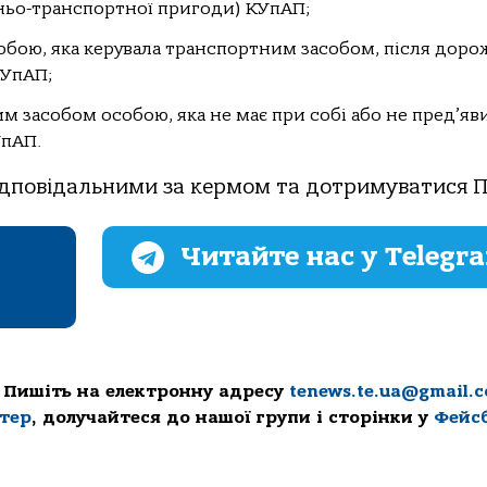
жньо-транспортної пригоди) КУпАП;
особою, яка керувала транспортним засобом, після доро
КУпАП;
ним засобом особою, яка не має при собі або не пред’яв
УпАП.
 відповідальними за кермом та дотримуватися 
Читайте нас у Telegr
 Пишіть на електронну адресу
tenews.te.ua@gmail.
ттер
, долучайтеся до нашої групи і сторінки у
Фейс