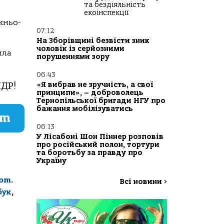
та бездіяльність
екоінспекції
жньо-
07:12
На Зборівщині безвісти зник
чоловік із серйозними
ила
порушеннями зору
06:43
ПДР!
«Я вибрав не зручність, а свої
принципи», – доброволець
Тернопільської бригади НГУ про
бажання мобілізуватись
am
06:13
У Лісабоні Шон Піннер розповів
про російський полон, тортури
та боротьбу за правду про
Україну
com
.
Всі новини
>
бук
,