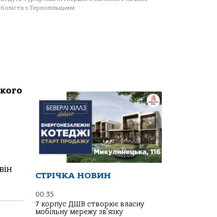
боліста з Тернопільщини
ького
він
СТРІЧКА НОВИН
00:35
7 корпус ДШВ створює власну
мобільну мережу зв’язку