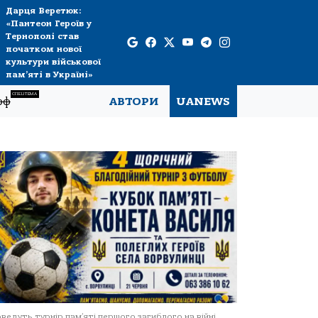
Дарця Веретюк:
«Пантеон Героїв у
Тернополі став
початком нової
культури військової
пам’яті в Україні»
СПЕЦТЕМА
рф
АВТОРИ
UANEWS
ведуть турнір пам’яті першого загиблого на війні