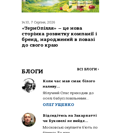
14:10, 7 Серпня, 2026
«ТернОпілля» – це нова
сторінка розвитку компанії і
бренд, народжений в повазі
до свого краю
ВСІ БЛОГИ
>
БЛОГИ
Коли час мав смак білого
наливу…
Яблучний Спас приходив до
оселі бабусі повільними...
ОЛЕГ УЩЕНКО
Відсидітись на Закарпатті
чи Буковелі не вийде…
Московські окупанти б’ють по
бізнесу. Бо наш...