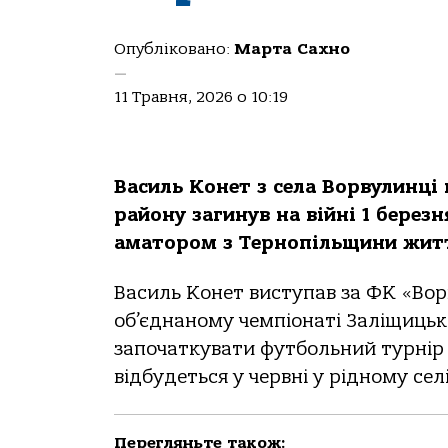
Опубліковано:
Марта Сахно
—
11 Травня, 2026 о 10:19
Василь Конет з села Ворвулинці
району загинув на війні 1 берез
аматором з Тернопільщини житт
Василь Конет виступав за ФК «Вор
об’єднаному чемпіонаті Заліщицьк
започаткувати футбольний турнір й
відбудеться у червні у рідному сел
Перегляньте також: