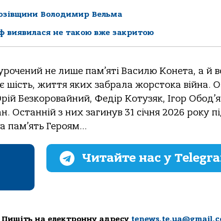
Козівщини Володимир Вельма
ф виявилася не такою вже закритою
рочений не лише пам’яті Василю Конета, а й в
 є шість, життя яких забрала жорстока війна. О
Юрій Безкоровайний, Федір Котузяк, Ігор Обод’я
. Останній з них загинув 31 січня 2026 року пі
на пам’ять Героям…
Читайте нас у Telegr
 Пишіть на електронну адресу
tenews.te.ua@gmail.