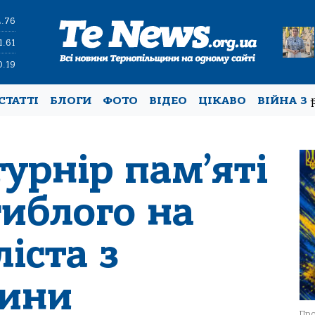
4.76
1.61
0.19
СТАТТІ
БЛОГИ
ФОТО
ВІДЕО
ЦІКАВО
ВІЙНА З
урнір пам’яті
гиблого на
ліста з
щини
Про