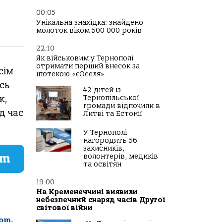
00:05
Унікальна знахідка: знайдено
молоток віком 500 000 років
22:10
Як військовим у Тернополі
отримати перший внесок за
сім
іпотекою «єОселя»
сь
42 дітей із
к,
Тернопільської
громади відпочили в
д час
Литві та Естонії
У Тернополі
нагородять 56
захисників,
am
волонтерів, медиків
та освітян
19:00
На Кременеччині виявили
небезпечний снаряд часів Другої
світової війни
com
.