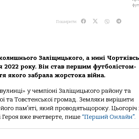
фут
Поширити:
 колишнього Заліщицького, а нині Чортківс
ня 2022 року. Він став першим футболістом-
я якого забрала жорстока війна.
вулинці» у чемпіоні Заліщицького району та
ої та Товстенської громад. Земляки вирішити
ого пам’яті, який проводятьщороку. Цьогоріч 
і Героя вже вчетверте, пише
“Перший Онлайн”.