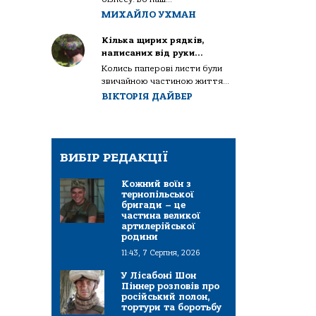
МИХАЙЛО УХМАН
Кілька щирих рядків,
написаних від руки…
Колись паперові листи були
звичайною частиною життя...
ВІКТОРІЯ ДАЙВЕР
ВИБІР РЕДАКЦІЇ
Кожний воїн з
тернопільської
бригади – це
частина великої
артилерійської
родини
11:43, 7 Серпня, 2026
У Лісабоні Шон
Піннер розповів про
російський полон,
тортури та боротьбу