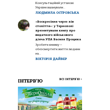
Консультаційній установі
України вшанували...
ЛЮДМИЛА ОСТРОВСЬКА
«Воскресіння через пів
століття»: у Тернополі
презентували книгу про
видатного військового
діяча УПА Василя Процюка
Зробити книжку —
обезсмертити життя людини
на...
ВІКТОРІЯ ДАЙВЕР
ВСІ ІНТЕРВ'Ю
>
ІНТЕРВ'Ю