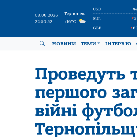
USD
4
Тернопіль
08.08.2026
EUR
5
▼
22:50:52
+16°C
GBP
6
▼
НОВИНИ
ТЕМИ
ІНТЕРВ’Ю
Проведуть т
першого за
війні футбо
Тернопіль