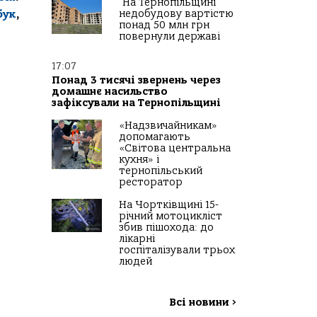
На Тернопільщині
недобудову вартістю
бук
,
понад 50 млн грн
повернули державі
17:07
Понад 3 тисячі звернень через
домашнє насильство
зафіксували на Тернопільщині
«Надзвичайникам»
допомагають
«Світова центральна
кухня» і
тернопільський
ресторатор
На Чортківщині 15-
річний мотоцикліст
збив пішохода: до
лікарні
госпіталізували трьох
людей
Всі новини
>