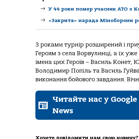
У 44 роки помер учасник АТО з 
«Закрита» нарада Міноборони р
З роками турнір розширений і приу
Героям з села Ворвулинці, а їх уже
імена цих Героїв – Василь Конет, 
Володимир Попіль та Василь Гуйван
виконання бойового завдання. Віч
Читайте нас у Google
News
Хочете повідомити нам свою новину?