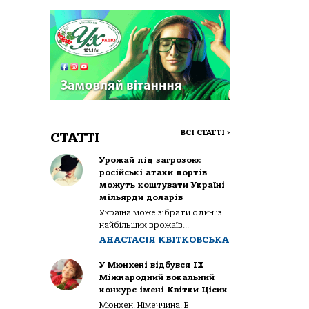
ВСІ СТАТТІ
>
СТАТТІ
Урожай під загрозою:
російські атаки портів
можуть коштувати Україні
мільярди доларів
Україна може зібрати один із
найбільших врожаїв...
АНАСТАСІЯ КВІТКОВСЬКА
У Мюнхені відбувся IX
Міжнародний вокальний
конкурс імені Квітки Цісик
Мюнхен. Німеччина. В