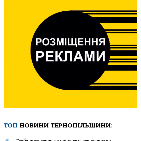
ТОП
НОВИНИ ТЕРНОПІЛЬЩИНИ:
Грубе порушення та непослух: священнику з