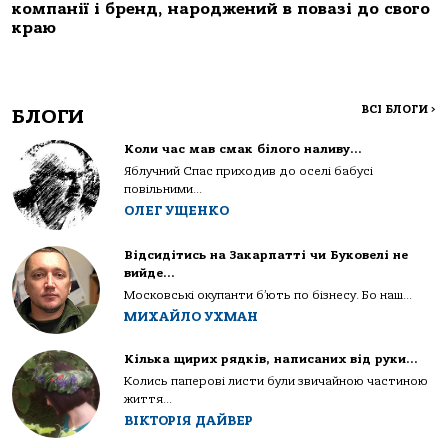
компанії і бренд, народжений в повазі до свого
краю
ВСІ БЛОГИ
>
БЛОГИ
Коли час мав смак білого наливу…
Яблучний Спас приходив до оселі бабусі
повільними...
ОЛЕГ УЩЕНКО
Відсидітись на Закарпатті чи Буковелі не
вийде…
Московські окупанти б’ють по бізнесу. Бо наш...
МИХАЙЛО УХМАН
Кілька щирих рядків, написаних від руки…
Колись паперові листи були звичайною частиною
життя...
ВІКТОРІЯ ДАЙВЕР