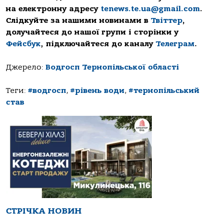
на електронну адресу
tenews.te.ua@gmail.com
.
Слідкуйте за нашими новинами в
Твіттер
,
долучайтеся до нашої групи і сторінки у
Фейсбук
, підключайтеся до каналу
Телеграм
.
Джерело:
Водгосп Тернопільської області
Теги:
#водгосп
,
#рівень води
,
#тернопільський
став
СТРІЧКА НОВИН