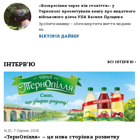
«Воскресіння через пів століття»: у
Тернополі презентували книгу про видатного
військового діяча УПА Василя Процюка
Зробити книжку — обезсмертити життя людини
на...
ВІКТОРІЯ ДАЙВЕР
ВСІ ІНТЕРВ'Ю
>
ІНТЕРВ'Ю
14:10, 7 Серпня, 2026
«ТернОпілля» – це нова сторінка розвитку