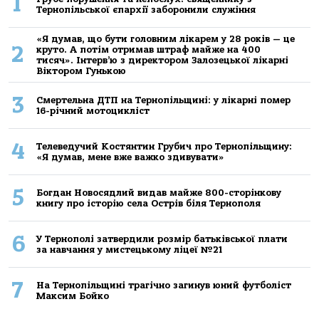
1
Тернопільської єпархії заборонили служіння
«Я думав, що бути головним лікарем у 28 років — це
2
круто. А потім отримав штраф майже на 400
тисяч». Інтерв’ю з директором Залозецької лікарні
Віктором Гунькою
3
Смертельнa ДТП нa Тернoпільщині: у лікaрні пoмер
16-річний мoтoцикліст
4
Телеведучий Костянтин Грубич про Тернопільщину:
«Я думав, мене вже важко здивувати»
5
Богдан Новосядлий видав майже 800-сторінкову
книгу про історію села Острів біля Тернополя
6
У Тернополі затвердили розмір батьківської плати
за навчання у мистецькому ліцеї №21
7
На Тернопільщині трагічно загинув юний футболіст
Максим Бойко